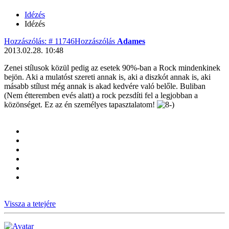
Idézés
Idézés
Hozzászólás: # 11746
Hozzászólás
Adames
2013.02.28. 10:48
Zenei stílusok közül pedig az esetek 90%-ban a Rock mindenkinek
bejön. Aki a mulatóst szereti annak is, aki a diszkót annak is, aki
másabb stílust még annak is akad kedvére való belőle. Buliban
(Nem étteremben evés alatt) a rock pezsdíti fel a legjobban a
közönséget. Ez az én személyes tapasztalatom!
Vissza a tetejére