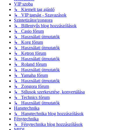
VIP szoba
↳ Kiemelt tag ajánló
↳ VIP tagság - Szavazások
Szintetizátor/zongora
↳ Billentyűs blog hozzászólások
↳ Casio fórum
↳ Használati útmutatók
↳ Korg fórum
↳ Használati útmutatók
↳ Ketron fórum
↳ Használati útmutatók
↳ Roland fórum
↳ Használati útmutatók
↳ Yamaha fórum
↳ Használati útmutatók
↳ Zongora fórum
↳ Stílusok szerkesztése, konvertálása
↳ Technics fórum
↳ Használati útmutatók
Hangtechnika
↳ Hangtechnika blog hozzászólások
Fénytechnika
↳ Fénytechnika blog hozzászólások
MIDI