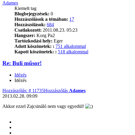
Adames
Kiemelt tag
Blogbejegyzések:
0
Hozzászólások a témában:
17
Hozzászólások:
684
Csatlakozott:
2011.08.23. 05:23
Hangszer:
Korg Pa2
Tartózkodási hely:
Eger
Adott köszönetek: :
751 alkalommal
Kapott köszönetek: :
518 alkalommal
Re: Buli műsor!
Idézés
Idézés
Hozzászólás: # 11735
Hozzászólás
Adames
2013.02.28. 09:09
Akkor ezzel Zajcsináló nem vagy egyedül!