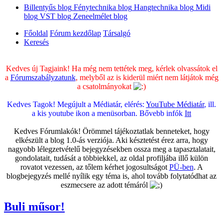
Billentyűs blog
Fénytechnika blog
Hangtechnika blog
Midi
blog
VST blog
Zeneelmélet blog
Főoldal
Fórum kezdőlap
Társalgó
Keresés
Kedves új Tagjaink! Ha még nem tettétek meg, kérlek olvassátok el
a
Fórumszabályzatunk
, melyből az is kiderül miért nem látjátok még
a csatolmányokat
Kedves Tagok! Megújult a Médiatár, elérés:
YouTube Médiatár
, ill.
a kis youtube ikon a menüsorban. Bővebb infók
Itt
Kedves Fórumlakók! Örömmel tájékoztatlak benneteket, hogy
elkészült a blog 1.0-ás verziója. Aki késztetést érez arra, hogy
nagyobb lélegzetvételű bejegyzésekben ossza meg a tapasztalatait,
gondolatait, tudását a többiekkel, az oldal profiljába illő külön
rovatot vezessen, az tőlem kérhet jogosultságot
PÜ-ben
. A
blogbejegyzés mellé nyílik egy téma is, ahol tovább folytatódhat az
eszmecsere az adott témáról
Buli műsor!