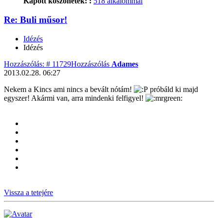
Kapott köszönetek: :
518 alkalommal
Re: Buli műsor!
Idézés
Idézés
Hozzászólás: # 11729
Hozzászólás
Adames
2013.02.28. 06:27
Nekem a Kincs ami nincs a bevált nótám!
próbáld ki majd
egyszer! Akármi van, arra mindenki felfigyel!
Vissza a tetejére