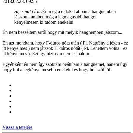
2013.02.28. 09:55
zajcsinalo írta:
Én meg a dalokat abban a hangnemben
játszom, amiben még a legmagasabb hangot
kényelmesen ki tudom énekelni
Én nem beszéltem arról hogy mit melyik hangnemben játszom....
Én azt mondtam, hogy F-dúros nóta után ( Pl. Napfény a jégen - ez
itt kényelmes ) nem játszok H-dúros nótát ( Pl. Lehettem volna - ez
itt kényelmes ). Ezt így biztosan nem csinálom...
Egyébként én nem így szoktam beállítani a hangnemet, hanem úgy
hogy hol a legkényelmesebb énekelni és hogy hol szól jól.
Vissza a tetejére