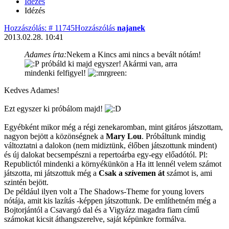
Idézés
Idézés
Hozzászólás: # 11745
Hozzászólás
najanek
2013.02.28. 10:41
Adames írta:
Nekem a Kincs ami nincs a bevált nótám!
próbáld ki majd egyszer! Akármi van, arra
mindenki felfigyel!
Kedves Adames!
Ezt egyszer ki próbálom majd!
Egyébként mikor még a régi zenekaromban, mint gitáros játszottam,
nagyon bejött a közönségnek a
Mary Lou
. Próbáltunk mindig
változtatni a dalokon (nem midiztünk, élőben játszottunk mindent)
és új dalokat becsempészni a repertoárba egy-egy előadótól. Pl:
Republictól mindenki a környékünkön a Ha itt lennél velem számot
játszotta, mi játszottuk még a
Csak a szívemen át
számot is, ami
szintén bejött.
De például ilyen volt a The Shadows-Theme for young lovers
nótája, amit kis lazítás -képpen játszottunk. De említhetném még a
Bojtorjántól a Csavargó dal és a Vigyázz magadra fiam című
számokat kicsit áthangszerelve, saját képünkre formálva.