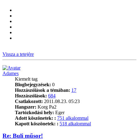
Vissza a tetejére
Adames
Kiemelt tag
Blogbejegyzések:
0
Hozzászólások a témában:
17
Hozzászólások:
684
Csatlakozott:
2011.08.23. 05:23
Hangszer:
Korg Pa2
Tartózkodási hely:
Eger
Adott köszönetek: :
751 alkalommal
Kapott köszönetek: :
518 alkalommal
Re: Buli műsor!