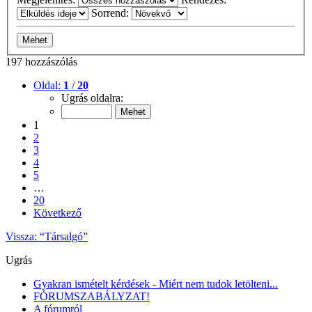
Sorrend:
197 hozzászólás
Oldal:
1
/
20
Ugrás oldalra:
1
2
3
4
5
…
20
Következő
Vissza: “Társalgó”
Ugrás
Gyakran ismételt kérdések - Miért nem tudok letölteni...
FÓRUMSZABÁLYZAT!
A fórumról