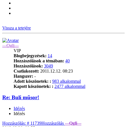
Vissza a tetejére
---Qgli---
VIP
Blogbejegyzések:
14
Hozzászólások a témában:
40
Hozzászólások:
3049
Csatlakozott:
2011.12.12. 08:23
Hangszer:
-
Adott köszönetek: :
983 alkalommal
Kapott köszönetek: :
2477 alkalommal
Re: Buli műsor!
Idézés
Idézés
Hozzászólás: # 11739
Hozzászólás
---Qgli---