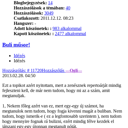
Blogbejegyzések:
14
Hozzászólások a témában:
40
Hozzászólások:
3049
Csatlakozott:
2011.12.12. 08:23
Hangszer:
-
Adott köszönetek: :
983 alkalommal
Kapott köszönetek: :
2477 alkalommal
Buli műsor!
Idézés
Idézés
Hozzászólás: # 11720
Hozzászólás
---Qgli---
2013.02.28. 04:50
Ezt a topikot azért nyitottam, mert a zenésznek repertoárját mindig
fejleszteni kell, de már nem tudom, hogy mi az a szám, amit
megtanuljak.
1, Nekem főleg azért van ez, mert egy-egy új számot, ha
megtanulok nem tudom, hogy fogja kivenni magát a buliban. Nem
tudom, hogy ismerik-e ( ez a legfontosabb szerintem ), nem tudom
hogy mennyire fognak rá bulizni, ezért mindig félve kezdek el
játszani egy-egy újonnan megtanult nótát.