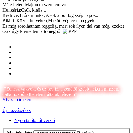
Máté Péter: Majdnem szerelem volt...
Hungária:Csók király...
Beatrice: 8 óra munka, Azok a boldog szép napok...
Bikini: Közeli helyeken,Mielőtt végleg elmegyek....
És még sorolhatnám reggelig, mert sok ilyen dal van még, ezeket
csak úgy kiemeltem a tömegből
"Zenész vagyok, és ez így jó, a zenétől szebb nekem nincsen,
dallamokból áll életem, általuk létezem"
Vissza a tetejére
Új hozzászólás
Nyomtatóbarát verzió
Megjelenítés:
Rendezés: