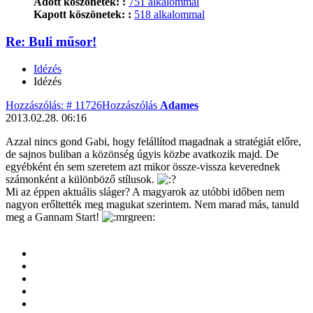
Adott köszönetek: :
751 alkalommal
Kapott köszönetek: :
518 alkalommal
Re: Buli műsor!
Idézés
Idézés
Hozzászólás: # 11726
Hozzászólás
Adames
2013.02.28. 06:16
Azzal nincs gond Gabi, hogy felállítod magadnak a stratégiát előre,
de sajnos buliban a közönség úgyis közbe avatkozik majd. De
egyébként én sem szeretem azt mikor össze-vissza keverednek
számonként a különböző stílusok.
Mi az éppen aktuális sláger? A magyarok az utóbbi időben nem
nagyon erőltették meg magukat szerintem. Nem marad más, tanuld
meg a Gannam Start!