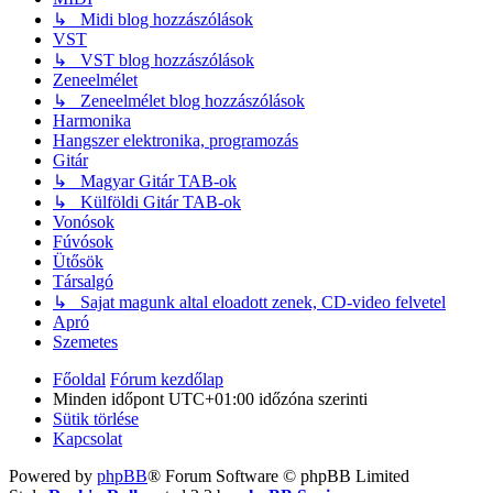
↳ Midi blog hozzászólások
VST
↳ VST blog hozzászólások
Zeneelmélet
↳ Zeneelmélet blog hozzászólások
Harmonika
Hangszer elektronika, programozás
Gitár
↳ Magyar Gitár TAB-ok
↳ Külföldi Gitár TAB-ok
Vonósok
Fúvósok
Ütősök
Társalgó
↳ Sajat magunk altal eloadott zenek, CD-video felvetel
Apró
Szemetes
Főoldal
Fórum kezdőlap
Minden időpont
UTC+01:00
időzóna szerinti
Sütik törlése
Kapcsolat
Powered by
phpBB
® Forum Software © phpBB Limited