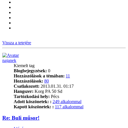
Vissza a tetejére
najanek
Kiemelt tag
Blogbejegyzések:
0
Hozzászólások a témában:
11
Hozzászólások:
80
Csatlakozott:
2013.01.31. 01:17
Hangszer:
Korg PA 50 Sd
Tartózkodási hely:
Pécs
Adott köszönetek: :
249 alkalommal
Kapott köszönetek: :
117 alkalommal
Re: Buli műsor!