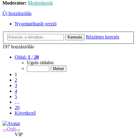
Moderátor:
Moderátorok
Új hozzászólás
Nyomtatóbarát verzió
Részletes keresés
Keresés
197 hozzászólás
Oldal:
1
/
20
Ugrás oldalra:
1
2
3
4
5
…
20
Következő
---Qgli---
VIP