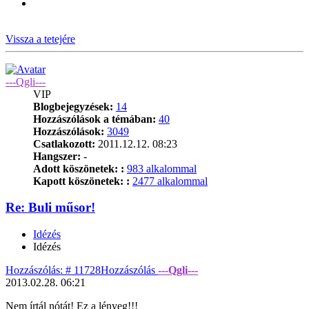
Vissza a tetejére
---Qgli---
VIP
Blogbejegyzések:
14
Hozzászólások a témában:
40
Hozzászólások:
3049
Csatlakozott:
2011.12.12. 08:23
Hangszer:
-
Adott köszönetek: :
983 alkalommal
Kapott köszönetek: :
2477 alkalommal
Re: Buli műsor!
Idézés
Idézés
Hozzászólás: # 11728
Hozzászólás
---Qgli---
2013.02.28. 06:21
Nem írtál nótát! Ez a lényeg!!!