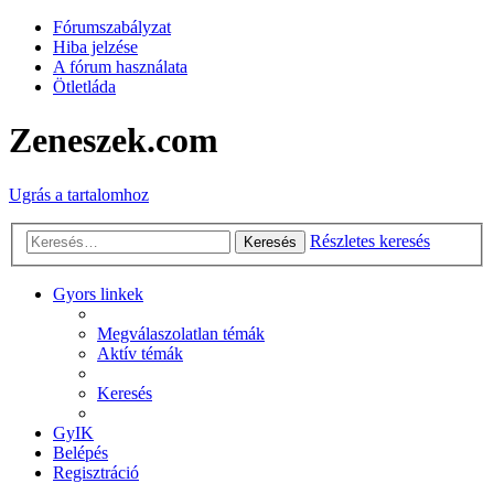
Fórumszabályzat
Hiba jelzése
A fórum használata
Ötletláda
Zeneszek.com
Ugrás a tartalomhoz
Részletes keresés
Keresés
Gyors linkek
Megválaszolatlan témák
Aktív témák
Keresés
GyIK
Belépés
Regisztráció