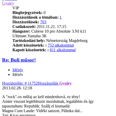
Gyuley
VIP
Blogbejegyzések:
0
Hozzászólások a témában:
1
Hozzászólások:
703
Csatlakozott:
2011.11.21. 17:15
Hangszer:
Cubese 10 pro Absolute 3.NI k11
Ultimate.Yamaha 3K
Tartózkodási hely:
Németország Magdeburg
Adott köszönetek: :
752 alkalommal
Kapott köszönetek: :
811 alkalommal
Re: Buli műsor!
Idézés
Idézés
Hozzászólás: # 11752
Hozzászólás
Gyuley
2013.02.28. 12:18
A "rock"-os műfaj az kell mindenhová, ez tény!
Amire viszont legtöbbször mozdulnak, legalábbis én így
tapasztaltam: Republik: Szállj el kismadár
Magna Cum Laude: Vidéki sanzon, Pálinka dal...
Tnt: Kicsi gesztenye....