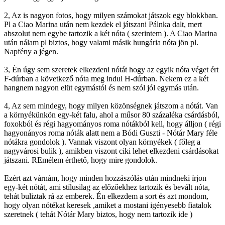
2, Az is nagyon fotos, hogy milyen számokat játszok egy blokkban.
Pl a Ciao Marina után nem kezdek el játszani Pálnka dalt, mert
abszolut nem egybe tartozik a két nóta ( szerintem ). A Ciao Marina
után nálam pl biztos, hogy valami másik hungária nóta jön pl.
Napfény a jégen.
3, Én úgy sem szeretek elkezdeni nótát hogy az egyik nóta véget ért
F-dúrban a következő nóta meg indul H-dúrban. Nekem ez a két
hangnem nagyon elüt egymástól és nem szól jól egymás után.
4, Az sem mindegy, hogy milyen közönségnek játszom a nótát. Van
a környékünkön egy-két falu, ahol a műsor 80 százaléka csárdásból,
foxokból és régi hagyományos roma nótákból kell, hogy álljon ( régi
hagyonányos roma nóták alatt nem a Bódi Guszti - Nótár Mary féle
nótákra gondolok ). Vannak viszont olyan környékek ( főleg a
nagyvárosi bulik ), amikben viszont ciki lehet elkezdeni csárdásokat
játszani. REmélem érthető, hogy mire gondolok.
Ezért azt várnám, hogy minden hozzászólás után mindneki írjon
egy-két nótát, ami stílusilag az előzőekhez tartozik és bevált nóta,
tehát buliztak rá az emberek. Én elkezdem a sort és azt mondom,
hogy olyan nótékat keresek ,amiket a mostani igényesebb fiatalok
szeretnek ( tehát Nótár Mary biztos, hogy nem tartozik ide )