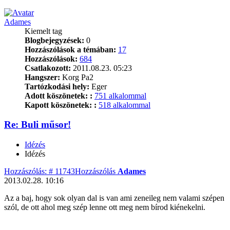
Adames
Kiemelt tag
Blogbejegyzések:
0
Hozzászólások a témában:
17
Hozzászólások:
684
Csatlakozott:
2011.08.23. 05:23
Hangszer:
Korg Pa2
Tartózkodási hely:
Eger
Adott köszönetek: :
751 alkalommal
Kapott köszönetek: :
518 alkalommal
Re: Buli műsor!
Idézés
Idézés
Hozzászólás: # 11743
Hozzászólás
Adames
2013.02.28. 10:16
Az a baj, hogy sok olyan dal is van ami zeneileg nem valami szépen
szól, de ott ahol meg szép lenne ott meg nem bírod kiénekelni.