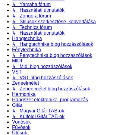
↳ Yamaha fórum
↳ Használati útmutatók
↳ Zongora fórum
↳ Stílusok szerkesztése, konvertálása
↳ Technics fórum
↳ Használati útmutatók
Hangtechnika
↳ Hangtechnika blog hozzászólások
Fénytechnika
↳ Fénytechnika blog hozzászólások
MIDI
↳ Midi blog hozzászólások
VST
↳ VST blog hozzászólások
Zeneelmélet
↳ Zeneelmélet blog hozzászólások
Harmonika
Hangszer elektronika, programozás
Gitár
↳ Magyar Gitár TAB-ok
↳ Külföldi Gitár TAB-ok
Vonósok
Fúvósok
Ütősök