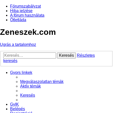
Fórumszabályzat
Hiba jelzése
A fórum használata
Ötletláda
Zeneszek.com
Ugrás a tartalomhoz
Keresés
Részletes
keresés
Gyors linkek
Megválaszolatlan témák
Aktív témák
Keresés
GyIK
Belépés