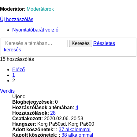
Moderátor:
Moderátorok
Új hozzászólás
Nyomtatóbarát verzió
Keresés
Részletes
keresés
15 hozzászólás
Előző
1
2
Verklis
Újonc
Blogbejegyzések:
0
Hozzászólások a témában:
4
Hozzászólások:
28
Csatlakozott:
2020.02.06. 20:58
Hangszer:
Korg Pa50sd, Korg Pa600
Adott köszönetek: :
37 alkalommal
Kapott köszönetek: :
38 alkalommal