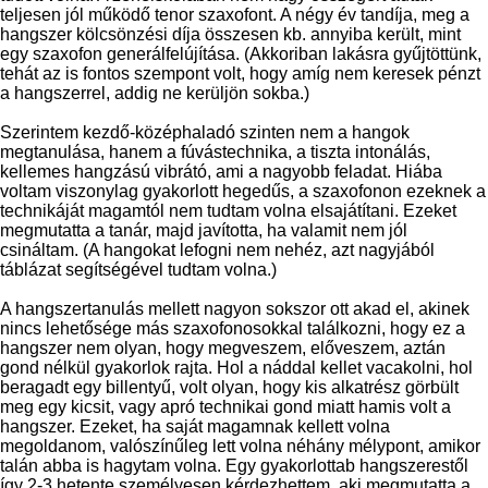
teljesen jól működő tenor szaxofont. A négy év tandíja, meg a
hangszer kölcsönzési díja összesen kb. annyiba került, mint
egy szaxofon generálfelújítása. (Akkoriban lakásra gyűjtöttünk,
tehát az is fontos szempont volt, hogy amíg nem keresek pénzt
a hangszerrel, addig ne kerüljön sokba.)
Szerintem kezdő-középhaladó szinten nem a hangok
megtanulása, hanem a fúvástechnika, a tiszta intonálás,
kellemes hangzású vibrátó, ami a nagyobb feladat. Hiába
voltam viszonylag gyakorlott hegedűs, a szaxofonon ezeknek a
technikáját magamtól nem tudtam volna elsajátítani. Ezeket
megmutatta a tanár, majd javította, ha valamit nem jól
csináltam. (A hangokat lefogni nem nehéz, azt nagyjából
táblázat segítségével tudtam volna.)
A hangszertanulás mellett nagyon sokszor ott akad el, akinek
nincs lehetősége más szaxofonosokkal találkozni, hogy ez a
hangszer nem olyan, hogy megveszem, előveszem, aztán
gond nélkül gyakorlok rajta. Hol a náddal kellet vacakolni, hol
beragadt egy billentyű, volt olyan, hogy kis alkatrész görbült
meg egy kicsit, vagy apró technikai gond miatt hamis volt a
hangszer. Ezeket, ha saját magamnak kellett volna
megoldanom, valószínűleg lett volna néhány mélypont, amikor
talán abba is hagytam volna. Egy gyakorlottab hangszerestől
így 2-3 hetente személyesen kérdezhettem, aki megmutatta a