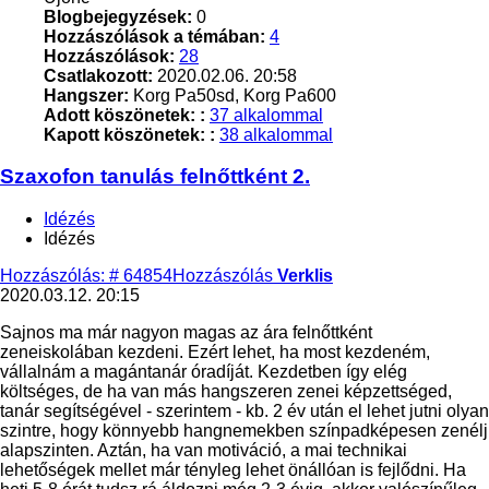
Blogbejegyzések:
0
Hozzászólások a témában:
4
Hozzászólások:
28
Csatlakozott:
2020.02.06. 20:58
Hangszer:
Korg Pa50sd, Korg Pa600
Adott köszönetek: :
37 alkalommal
Kapott köszönetek: :
38 alkalommal
Szaxofon tanulás felnőttként 2.
Idézés
Idézés
Hozzászólás: # 64854
Hozzászólás
Verklis
2020.03.12. 20:15
Sajnos ma már nagyon magas az ára felnőttként
zeneiskolában kezdeni. Ezért lehet, ha most kezdeném,
vállalnám a magántanár óradíját. Kezdetben így elég
költséges, de ha van más hangszeren zenei képzettséged,
tanár segítségével - szerintem - kb. 2 év után el lehet jutni olyan
szintre, hogy könnyebb hangnemekben színpadképesen zenélj
alapszinten. Aztán, ha van motiváció, a mai technikai
lehetőségek mellet már tényleg lehet önállóan is fejlődni. Ha