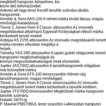
megfelelő hangszer, kényelmes, kis
kézre álló billentyűzettel.
Artemis alt vagy tenor Kezdő tanulók számára ideális
hangszerek.
Arnolds & Sons AAS-100 A német márka kiváló típusa, magas
minőségű kialakítással.
Trevor J. James Horn II Classic altszaxofon Az innovatív
megoldásokat alkalmazó Egyesült Királyságban létező márka
közkedvelt tanuló modell.
Antiqua AS 2155 altszaxofon Az innovatív megoldásairól ismert
márka minden stílusban megállja a
helyét.
Yamaha YAS-280 altszaxofon A japán gyártó világszerte ismert
hangszerei megbízhatóságuk és
könnyű megszólaltathatóságuk miatt elismertek.
Jupiter JAS700Q altszaxofon A tanulóhangszerek világában
már bizonyított márka.
Arnolds & Sons ATS-100 tenorszaxofon Német cég
tanulóhangszere, magas minőséggel.
Trevor J. James Horn II Classic tenorszaxofon Az innovatív
megoldásairól ismert márka közkedvelt a tanulók körében.
Jupiter JTS700Q tenorszaxofon Megbízható márka hangszere
tanulók számára.
Haladó 1M Ft-ig
P. Mauriat PMST86UL tenor szaxofon Lakkozatlan hangszer,