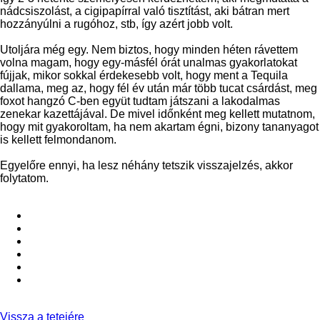
nádcsiszolást, a cigipapírral való tisztítást, aki bátran mert
hozzányúlni a rugóhoz, stb, így azért jobb volt.
Utoljára még egy. Nem biztos, hogy minden héten rávettem
volna magam, hogy egy-másfél órát unalmas gyakorlatokat
fújjak, mikor sokkal érdekesebb volt, hogy ment a Tequila
dallama, meg az, hogy fél év után már több tucat csárdást, meg
foxot hangzó C-ben együt tudtam játszani a lakodalmas
zenekar kazettájával. De mivel időnként meg kellett mutatnom,
hogy mit gyakoroltam, ha nem akartam égni, bizony tananyagot
is kellett felmondanom.
Egyelőre ennyi, ha lesz néhány tetszik visszajelzés, akkor
folytatom.
Vissza a tetejére