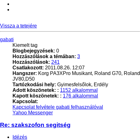
Vissza a tetejére
gabati
Kiemelt tag
Blogbejegyzések:
0
Hozzászólások a témában:
3
Hozzászólások:
241
Csatlakozott:
2011.08.26. 12:07
Hangszer:
Korg PA3XPro Musikant, Roland G70, Roland
JV80,D50
Tartózkodási hely:
Gyimesfelsőlok, Erdély
Adott köszönetek: :
1152 alkalommal
Kapott köszönetek: :
176 alkalommal
Kapcsolat:
Kapcsolat felvétele gabati felhasználóval
Yahoo Messenger
Re: szakszofon segitség
Idézés