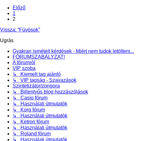
Előző
1
2
Vissza: “Fúvósok”
Ugrás
Gyakran ismételt kérdések - Miért nem tudok letölteni...
FÓRUMSZABÁLYZAT!
A fórumról
VIP szoba
↳ Kiemelt tag ajánló
↳ VIP tagság - Szavazások
Szintetizátor/zongora
↳ Billentyűs blog hozzászólások
↳ Casio fórum
↳ Használati útmutatók
↳ Korg fórum
↳ Használati útmutatók
↳ Ketron fórum
↳ Használati útmutatók
↳ Roland fórum
↳ Használati útmutatók