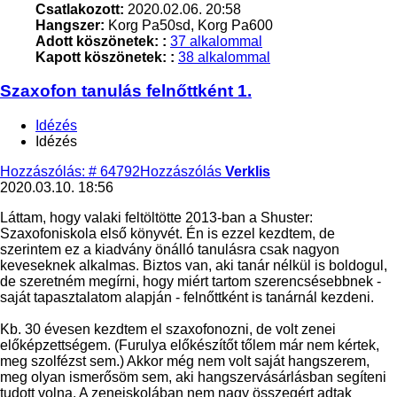
Csatlakozott:
2020.02.06. 20:58
Hangszer:
Korg Pa50sd, Korg Pa600
Adott köszönetek: :
37 alkalommal
Kapott köszönetek: :
38 alkalommal
Szaxofon tanulás felnőttként 1.
Idézés
Idézés
Hozzászólás: # 64792
Hozzászólás
Verklis
2020.03.10. 18:56
Láttam, hogy valaki feltöltötte 2013-ban a Shuster:
Szaxofoniskola első könyvét. Én is ezzel kezdtem, de
szerintem ez a kiadvány önálló tanulásra csak nagyon
keveseknek alkalmas. Biztos van, aki tanár nélkül is boldogul,
de szeretném megírni, hogy miért tartom szerencsésebbnek -
saját tapasztalatom alapján - felnőttként is tanárnál kezdeni.
Kb. 30 évesen kezdtem el szaxofonozni, de volt zenei
előképzettségem. (Furulya előkészítőt tőlem már nem kértek,
meg szolfézst sem.) Akkor még nem volt saját hangszerem,
meg olyan ismerősöm sem, aki hangszervásárlásban segíteni
tudott volna. A zeneiskolában nem nagy összegért adtak