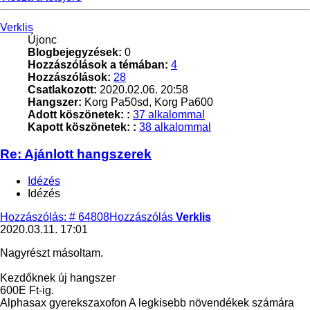
Verklis
Újonc
Blogbejegyzések:
0
Hozzászólások a témában:
4
Hozzászólások:
28
Csatlakozott:
2020.02.06. 20:58
Hangszer:
Korg Pa50sd, Korg Pa600
Adott köszönetek: :
37 alkalommal
Kapott köszönetek: :
38 alkalommal
Re: Ajánlott hangszerek
Idézés
Idézés
Hozzászólás: # 64808
Hozzászólás
Verklis
2020.03.11. 17:01
Nagyrészt másoltam.
Kezdőknek új hangszer
600E Ft-ig.
Alphasax gyerekszaxofon A legkisebb növendékek számára