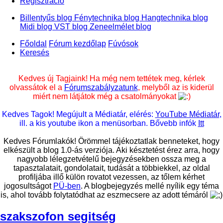
Regisztráció
Billentyűs blog
Fénytechnika blog
Hangtechnika blog
Midi blog
VST blog
Zeneelmélet blog
Főoldal
Fórum kezdőlap
Fúvósok
Keresés
Kedves új Tagjaink! Ha még nem tettétek meg, kérlek
olvassátok el a
Fórumszabályzatunk
, melyből az is kiderül
miért nem látjátok még a csatolmányokat
Kedves Tagok! Megújult a Médiatár, elérés:
YouTube Médiatár
,
ill. a kis youtube ikon a menüsorban. Bővebb infók
Itt
Kedves Fórumlakók! Örömmel tájékoztatlak benneteket, hogy
elkészült a blog 1.0-ás verziója. Aki késztetést érez arra, hogy
nagyobb lélegzetvételű bejegyzésekben ossza meg a
tapasztalatait, gondolatait, tudását a többiekkel, az oldal
profiljába illő külön rovatot vezessen, az tőlem kérhet
jogosultságot
PÜ-ben
. A blogbejegyzés mellé nyílik egy téma
is, ahol tovább folytatódhat az eszmecsere az adott témáról
szakszofon segitség