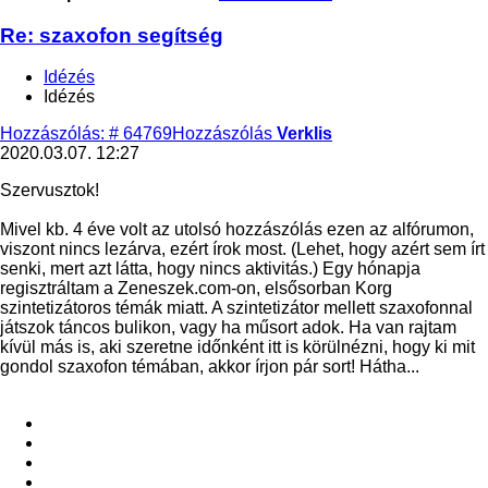
Re: szaxofon segítség
Idézés
Idézés
Hozzászólás: # 64769
Hozzászólás
Verklis
2020.03.07. 12:27
Szervusztok!
Mivel kb. 4 éve volt az utolsó hozzászólás ezen az alfórumon,
viszont nincs lezárva, ezért írok most. (Lehet, hogy azért sem írt
senki, mert azt látta, hogy nincs aktivitás.) Egy hónapja
regisztráltam a Zeneszek.com-on, elsősorban Korg
szintetizátoros témák miatt. A szintetizátor mellett szaxofonnal
játszok táncos bulikon, vagy ha műsort adok. Ha van rajtam
kívül más is, aki szeretne időnként itt is körülnézni, hogy ki mit
gondol szaxofon témában, akkor írjon pár sort! Hátha...