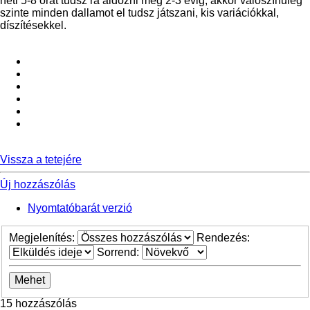
heti 5-8 órát tudsz rá áldozni még 2-3 évig, akkor valószínűleg
szinte minden dallamot el tudsz játszani, kis variációkkal,
díszítésekkel.
Vissza a tetejére
Új hozzászólás
Nyomtatóbarát verzió
Megjelenítés:
Rendezés:
Sorrend:
15 hozzászólás