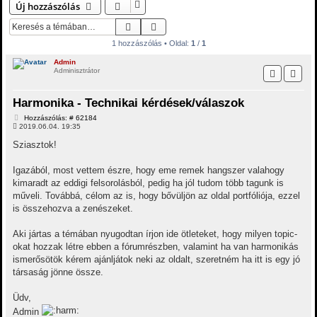
Új hozzászólás
Keresés
Részletes keresés
1 hozzászólás • Oldal:
1
/
1
Admin
Adminisztrátor
Harmonika - Technikai kérdések/válaszok
H
Hozzászólás: # 62184
o
2019.06.04. 19:35
z
z
Sziasztok!
á
s
z
Igazából, most vettem észre, hogy eme remek hangszer valahogy
ó
kimaradt az eddigi felsorolásból, pedig ha jól tudom több tagunk is
l
á
műveli. Továbbá, célom az is, hogy bővüljön az oldal portfóliója, ezzel
s
is összehozva a zenészeket.
Aki jártas a témában nyugodtan írjon ide ötleteket, hogy milyen topic-
okat hozzak létre ebben a fórumrészben, valamint ha van harmonikás
ismerősötök kérem ajánljátok neki az oldalt, szeretném ha itt is egy jó
társaság jönne össze.
Üdv,
Admin