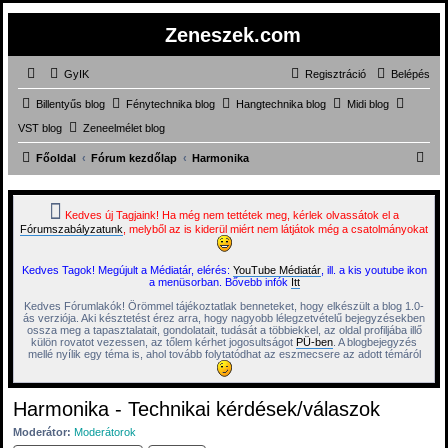
Zeneszek.com
GyIK
Regisztráció
Belépés
Billentyűs blog
Fénytechnika blog
Hangtechnika blog
Midi blog
VST blog
Zeneelmélet blog
K
Főoldal
Fórum kezdőlap
Harmonika
e
r
Kedves új Tagjaink! Ha még nem tettétek meg, kérlek olvassátok el a
Fórumszabályzatunk
, melyből az is kiderül miért nem látjátok még a csatolmányokat
e
s
Kedves Tagok! Megújult a Médiatár, elérés:
YouTube Médiatár
, ill. a kis youtube ikon
é
a menüsorban. Bővebb infók
Itt
s
Kedves Fórumlakók! Örömmel tájékoztatlak benneteket, hogy elkészült a blog 1.0-
ás verziója. Aki késztetést érez arra, hogy nagyobb lélegzetvételű bejegyzésekben
ossza meg a tapasztalatait, gondolatait, tudását a többiekkel, az oldal profiljába illő
külön rovatot vezessen, az tőlem kérhet jogosultságot
PÜ-ben
. A blogbejegyzés
mellé nyílik egy téma is, ahol tovább folytatódhat az eszmecsere az adott témáról
Harmonika - Technikai kérdések/válaszok
Moderátor:
Moderátorok