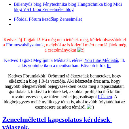
Billentyűs blog
Fénytechnika blog
Hangtechnika blog
Midi
blog
VST blog
Zeneelmélet blog
Főoldal
Fórum kezdőlap
Zeneelmélet
Keresés
Kedves új Tagjaink! Ha még nem tettétek meg, kérlek olvassátok el
a
Fórumszabályzatunk
, melyből az is kiderül miért nem látjátok még
a csatolmányokat
Kedves Tagok! Megújult a Médiatár, elérés:
YouTube Médiatár
, ill.
a kis youtube ikon a menüsorban. Bővebb infók
Itt
Kedves Fórumlakók! Örömmel tájékoztatlak benneteket, hogy
elkészült a blog 1.0-ás verziója. Aki késztetést érez arra, hogy
nagyobb lélegzetvételű bejegyzésekben ossza meg a tapasztalatait,
gondolatait, tudását a többiekkel, az oldal profiljába illő külön
rovatot vezessen, az tőlem kérhet jogosultságot
PÜ-ben
. A
blogbejegyzés mellé nyílik egy téma is, ahol tovább folytatódhat az
eszmecsere az adott témáról
Zeneelmélettel kapcsolatos kérdések-
válaszok.