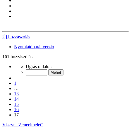
Vissza
a
Új hozzászólás
tetejére
Nyomtatóbarát verzió
161 hozzászólás
Oldal:
Ugrás oldalra:
17
/
Előző
17
1
…
13
14
15
16
17
Vissza: “Zeneelmélet”