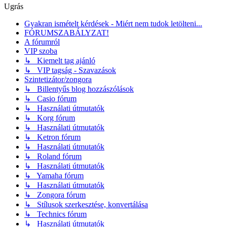
Ugrás
Gyakran ismételt kérdések - Miért nem tudok letölteni...
FÓRUMSZABÁLYZAT!
A fórumról
VIP szoba
↳ Kiemelt tag ajánló
↳ VIP tagság - Szavazások
Szintetizátor/zongora
↳ Billentyűs blog hozzászólások
↳ Casio fórum
↳ Használati útmutatók
↳ Korg fórum
↳ Használati útmutatók
↳ Ketron fórum
↳ Használati útmutatók
↳ Roland fórum
↳ Használati útmutatók
↳ Yamaha fórum
↳ Használati útmutatók
↳ Zongora fórum
↳ Stílusok szerkesztése, konvertálása
↳ Technics fórum
↳ Használati útmutatók