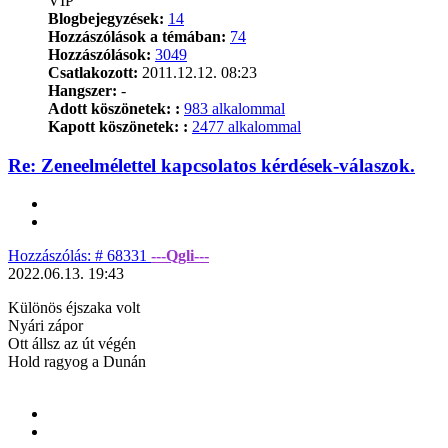
VIP
Blogbejegyzések:
14
Hozzászólások a témában:
74
Hozzászólások:
3049
Csatlakozott:
2011.12.12. 08:23
Hangszer:
-
Adott köszönetek: :
983 alkalommal
Kapott köszönetek: :
2477 alkalommal
Re: Zeneelmélettel kapcsolatos kérdések-válaszok.
Idézés
Idézés
Hozzászólás
Hozzászólás: # 68331
---Qgli---
2022.06.13. 19:43
Különös éjszaka volt
Nyári zápor
Ott állsz az út végén
Hold ragyog a Dunán