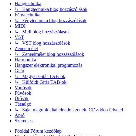
Hangtechnika
↳ Hangtechnika blog hozzászólások
Fénytechnika
↳ Fénytechnika blog hozzászólások
MIDI
↳ Midi blog hozzászólások
VST
↳ VST blog hozzászólások
Zeneelmélet
↳ Zeneelmélet blog hozzászólások
Harmonika
Hangszer elektronika, programozás
Gitár
↳ Magyar Gitár TAB-ok
↳ Külföldi Gitár TAB-ok
Vonósok
Fúvósok
Ütősök
Társalgó
↳ Sajat magunk altal eloadott zenek, CD-video felvetel
Apró
Szemetes
Főoldal
Fórum kezdőlap