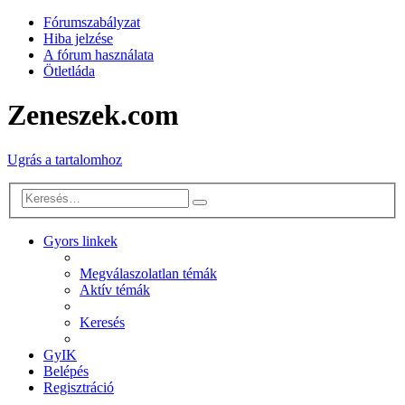
Fórumszabályzat
Hiba jelzése
A fórum használata
Ötletláda
Zeneszek.com
Ugrás a tartalomhoz
Részletes
Keresés
keresés
Gyors linkek
Megválaszolatlan témák
Aktív témák
Keresés
GyIK
Belépés
Regisztráció