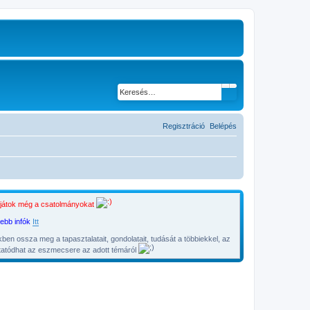
Keresés
Részletes keresés
Regisztráció
Belépés
látjátok még a csatolmányokat
vebb infók
Itt
en ossza meg a tapasztalatait, gondolatait, tudását a többiekkel, az
lytatódhat az eszmecsere az adott témáról