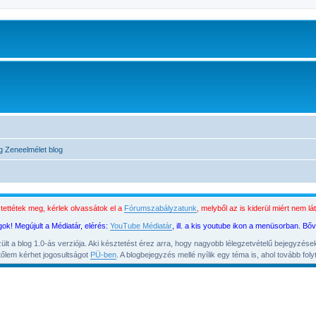
g
Zeneelmélet blog
ettétek meg, kérlek olvassátok el a
Fórumszabályzatunk
, melyből az is kiderül miért nem 
k! Megújult a Médiatár, elérés:
YouTube Médiatár
, ill. a kis youtube ikon a menüsorban. Bő
 a blog 1.0-ás verziója. Aki késztetést érez arra, hogy nagyobb lélegzetvételű bejegyzésekb
z tőlem kérhet jogosultságot
PÜ-ben
. A blogbejegyzés mellé nyílik egy téma is, ahol tovább fo