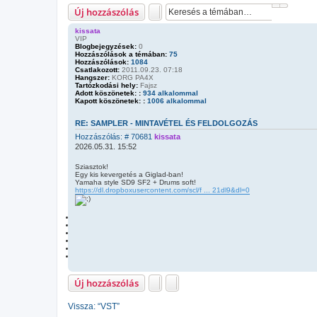
Keresés
Részlete
Új hozzászólás
kissata
VIP
Blogbejegyzések:
0
Hozzászólások a témában:
75
Hozzászólások:
1084
Csatlakozott:
2011.09.23. 07:18
Hangszer:
KORG PA4X
Tartózkodási hely:
Fajsz
Adott köszönetek: :
934 alkalommal
Kapott köszönetek: :
1006 alkalommal
RE: SAMPLER - MINTAVÉTEL ÉS FELDOLGOZÁS
H
Hozzászólás: # 70681
kissata
o
2026.05.31. 15:52
z
z
Sziasztok!
Egy kis kevergetés a Giglad-ban!
á
Yamaha style SD9 SF2 + Drums soft!
s
https://dl.dropboxusercontent.com/scl/f ... 21dl9&dl=0
z
ó
l
á
s
Új hozzászólás
Vissza: “VST”