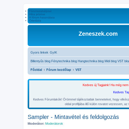
Fórumszabályzat
Hiba jelzése
A fórum használata
Ötletláda
Zeneszek.com
Gyors linkek
GyIK
Billentyűs blog
Fénytechnika blog
Hangtechnika blog
Midi blog
VST blo
Főoldal
Fórum kezdőlap
VST
Kedves új Tagjaink! Ha még nem t
Kedves Tago
Kedves Fórumlakók! Örömmel tájékoztatlak benneteket, hogy elkészült
oldal profiljába illő külön rovatot vezessen, a
Sampler - Mintavétel és feldolgozás
Moderátor:
Moderátorok