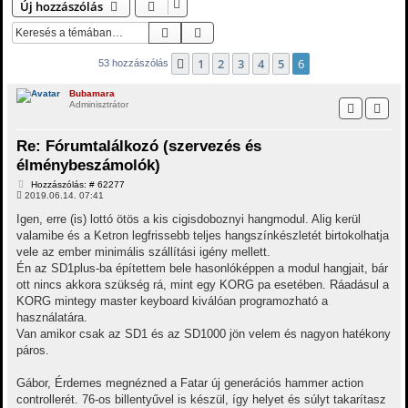
Új hozzászólás
Keresés
Részletes keresés
1
2
3
4
5
6
Előző
53 hozzászólás
Bubamara
Adminisztrátor
Re: Fórumtalálkozó (szervezés és
élménybeszámolók)
H
Hozzászólás: # 62277
o
2019.06.14. 07:41
z
z
Igen, erre (is) lottó ötös a kis cigisdoboznyi hangmodul. Alig kerül
á
valamibe és a Ketron legfrissebb teljes hangszínkészletét birtokolhatja
s
z
vele az ember minimális szállítási igény mellett.
ó
Én az SD1plus-ba építettem bele hasonlóképpen a modul hangjait, bár
l
á
ott nincs akkora szükség rá, mint egy KORG pa esetében. Ráadásul a
s
KORG mintegy master keyboard kiválóan programozható a
használatára.
Van amikor csak az SD1 és az SD1000 jön velem és nagyon hatékony
páros.
Gábor, Érdemes megnézned a Fatar új generációs hammer action
controllerét. 76-os billentyűvel is készül, így helyet és súlyt takarítasz