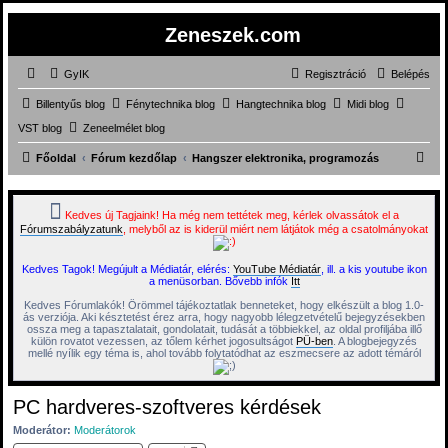
Zeneszek.com
GyIK
Regisztráció
Belépés
Billentyűs blog
Fénytechnika blog
Hangtechnika blog
Midi blog
VST blog
Zeneelmélet blog
K
Főoldal
Fórum kezdőlap
Hangszer elektronika, programozás
e
r
Kedves új Tagjaink! Ha még nem tettétek meg, kérlek olvassátok el a
Fórumszabályzatunk
, melyből az is kiderül miért nem látjátok még a csatolmányokat
e
s
Kedves Tagok! Megújult a Médiatár, elérés:
YouTube Médiatár
, ill. a kis youtube ikon
é
a menüsorban. Bővebb infók
Itt
s
Kedves Fórumlakók! Örömmel tájékoztatlak benneteket, hogy elkészült a blog 1.0-
ás verziója. Aki késztetést érez arra, hogy nagyobb lélegzetvételű bejegyzésekben
ossza meg a tapasztalatait, gondolatait, tudását a többiekkel, az oldal profiljába illő
külön rovatot vezessen, az tőlem kérhet jogosultságot
PÜ-ben
. A blogbejegyzés
mellé nyílik egy téma is, ahol tovább folytatódhat az eszmecsere az adott témáról
PC hardveres-szoftveres kérdések
Moderátor:
Moderátorok