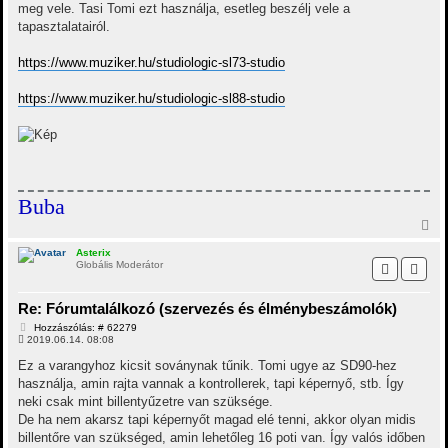
meg vele. Tasi Tomi ezt használja, esetleg beszélj vele a
tapasztalatairól.
https://www.muziker.hu/studiologic-sl73-studio
https://www.muziker.hu/studiologic-sl88-studio
Buba
V
i
s
Asterix
Globális Moderátor
s
z
a
Re: Fórumtalálkozó (szervezés és élménybeszámolók)
a
t
H
Hozzászólás: # 62279
e
o
2019.06.14. 08:08
t
z
z
e
Ez a varangyhoz kicsit soványnak tűnik. Tomi ugye az SD90-hez
á
j
használja, amin rajta vannak a kontrollerek, tapi képernyő, stb. Így
s
é
z
neki csak mint billentyűzetre van szüksége.
r
ó
De ha nem akarsz tapi képernyőt magad elé tenni, akkor olyan midis
e
l
á
billentőre van szükséged, amin lehetőleg 16 poti van. Így valós időben
s