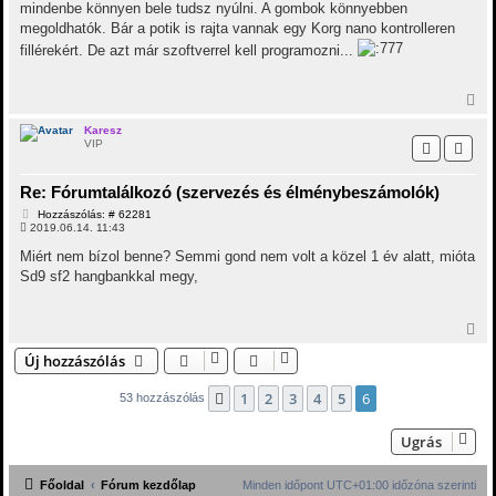
mindenbe könnyen bele tudsz nyúlni. A gombok könnyebben
megoldhatók. Bár a potik is rajta vannak egy Korg nano kontrolleren
fillérekért. De azt már szoftverrel kell programozni...
V
i
s
Karesz
VIP
s
z
a
Re: Fórumtalálkozó (szervezés és élménybeszámolók)
a
t
H
Hozzászólás: # 62281
e
o
2019.06.14. 11:43
t
z
z
e
Miért nem bízol benne? Semmi gond nem volt a közel 1 év alatt, mióta
á
j
Sd9 sf2 hangbankkal megy,
s
é
z
r
ó
e
l
V
á
i
s
Új hozzászólás
s
s
z
1
2
3
4
5
6
Előző
53 hozzászólás
a
a
t
Ugrás
e
t
e
Főoldal
Fórum kezdőlap
Minden időpont
UTC+01:00
időzóna szerinti