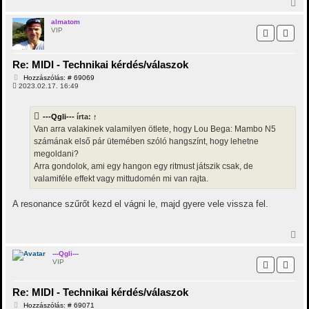
V
á
i
s
s
almatom
VIP
s
z
a
a
Re: MIDI - Technikai kérdés/válaszok
t
H
Hozzászólás: # 69069
e
o
2023.02.17. 16:49
t
z
e
z
j
á
---Qgli---
írta:
↑
é
s
z
r
Van arra valakinek valamilyen ötlete, hogy Lou Bega: Mambo N5
ó
e
számának első pár ütemében szóló hangszínt, hogy lehetne
l
á
megoldani?
s
Arra gondolok, ami egy hangon egy ritmust játszik csak, de
valamiféle effekt vagy mittudomén mi van rajta.
A resonance szűrőt kezd el vágni le, majd gyere vele vissza fel.
V
i
s
---Qgli---
VIP
s
z
a
Re: MIDI - Technikai kérdés/válaszok
a
t
H
Hozzászólás: # 69071