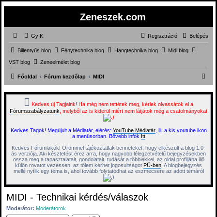
Zeneszek.com
GyIK
Regisztráció
Belépés
Billentyűs blog
Fénytechnika blog
Hangtechnika blog
Midi blog
VST blog
Zeneelmélet blog
K
Főoldal
Fórum kezdőlap
MIDI
e
r
Kedves új Tagjaink! Ha még nem tettétek meg, kérlek olvassátok el a
Fórumszabályzatunk
, melyből az is kiderül miért nem látjátok még a csatolmányokat
e
s
Kedves Tagok! Megújult a Médiatár, elérés:
YouTube Médiatár
, ill. a kis youtube ikon
é
a menüsorban. Bővebb infók
Itt
s
Kedves Fórumlakók! Örömmel tájékoztatlak benneteket, hogy elkészült a blog 1.0-
ás verziója. Aki késztetést érez arra, hogy nagyobb lélegzetvételű bejegyzésekben
ossza meg a tapasztalatait, gondolatait, tudását a többiekkel, az oldal profiljába illő
külön rovatot vezessen, az tőlem kérhet jogosultságot
PÜ-ben
. A blogbejegyzés
mellé nyílik egy téma is, ahol tovább folytatódhat az eszmecsere az adott témáról
MIDI - Technikai kérdés/válaszok
Moderátor:
Moderátorok