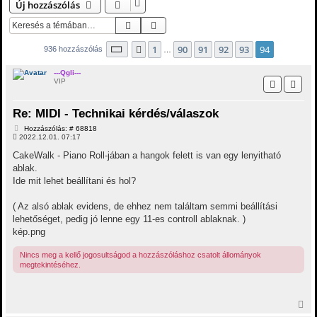
Új hozzászólás
Keresés
Részletes keresés
Oldal:
94
/
94
1
90
91
92
93
94
Előző
936 hozzászólás
…
---Qgli---
VIP
Re: MIDI - Technikai kérdés/válaszok
H
Hozzászólás: # 68818
o
2022.12.01. 07:17
z
z
CakeWalk - Piano Roll-jában a hangok felett is van egy lenyitható
á
ablak.
s
z
Ide mit lehet beállítani és hol?
ó
l
á
( Az alsó ablak evidens, de ehhez nem találtam semmi beállítási
s
lehetőséget, pedig jó lenne egy 11-es controll ablaknak. )
kép.png
Nincs meg a kellő jogosultságod a hozzászóláshoz csatolt állományok
megtekintéséhez.
V
i