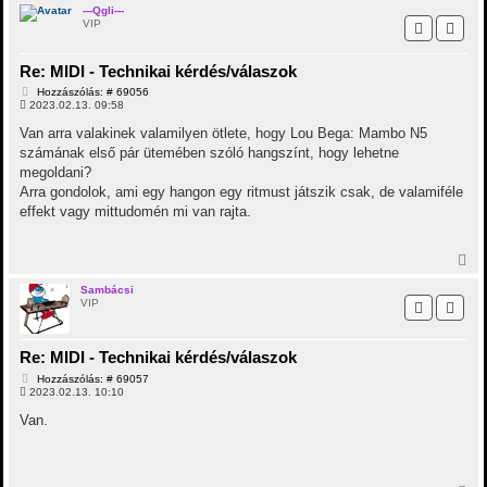
s
---Qgli---
VIP
s
z
a
Re: MIDI - Technikai kérdés/válaszok
a
t
H
Hozzászólás: # 69056
e
o
2023.02.13. 09:58
t
z
z
e
Van arra valakinek valamilyen ötlete, hogy Lou Bega: Mambo N5
á
j
számának első pár ütemében szóló hangszínt, hogy lehetne
s
é
z
megoldani?
r
ó
Arra gondolok, ami egy hangon egy ritmust játszik csak, de valamiféle
e
l
á
effekt vagy mittudomén mi van rajta.
s
V
i
s
Sambácsi
VIP
s
z
a
a
Re: MIDI - Technikai kérdés/válaszok
t
H
Hozzászólás: # 69057
e
o
2023.02.13. 10:10
t
z
e
z
Van.
j
á
é
s
z
r
ó
e
l