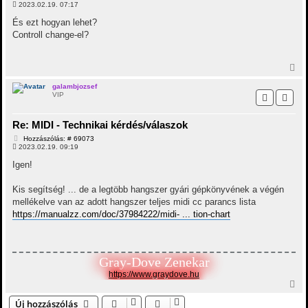
e
o
2023.02.19. 07:17
t
z
z
e
És ezt hogyan lehet?
á
j
Controll change-el?
s
é
z
r
ó
e
l
V
á
i
s
s
galambjozsef
VIP
s
z
a
Re: MIDI - Technikai kérdés/válaszok
a
t
H
Hozzászólás: # 69073
e
o
2023.02.19. 09:19
t
z
z
e
Igen!
á
j
s
é
z
Kis segítség! ... de a legtöbb hangszer gyári gépkönyvének a végén
r
ó
mellékelve van az adott hangszer teljes midi cc parancs lista
e
l
á
https://manualzz.com/doc/37984222/midi- ... tion-chart
s
Gray-Dove Zenekar
https://www.graydove.hu
V
i
Új hozzászólás
s