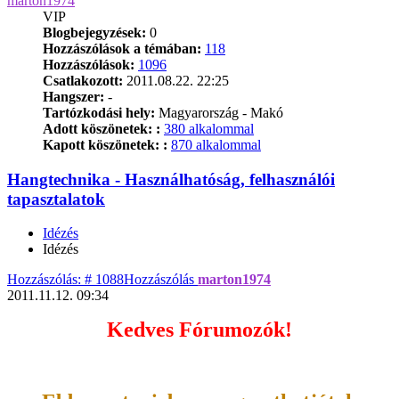
marton1974
VIP
Blogbejegyzések:
0
Hozzászólások a témában:
118
Hozzászólások:
1096
Csatlakozott:
2011.08.22. 22:25
Hangszer:
-
Tartózkodási hely:
Magyarország - Makó
Adott köszönetek: :
380 alkalommal
Kapott köszönetek: :
870 alkalommal
Hangtechnika - Használhatóság, felhasználói
tapasztalatok
Idézés
Idézés
Hozzászólás: # 1088
Hozzászólás
marton1974
2011.11.12. 09:34
Kedves Fórumozók!