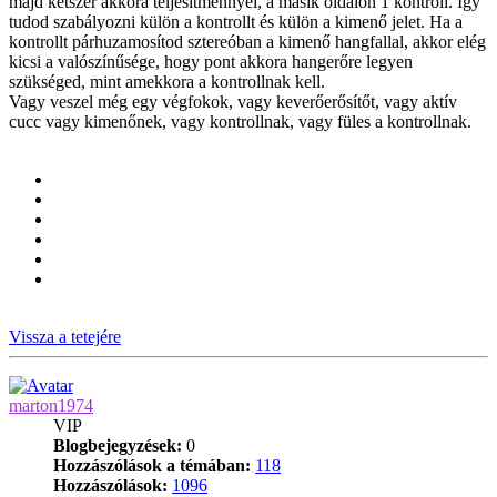
majd kétszer akkora teljesítménnyel, a másik oldalon 1 kontroll. Így
tudod szabályozni külön a kontrollt és külön a kimenő jelet. Ha a
kontrollt párhuzamosítod sztereóban a kimenő hangfallal, akkor elég
kicsi a valószínűsége, hogy pont akkora hangerőre legyen
szükséged, mint amekkora a kontrollnak kell.
Vagy veszel még egy végfokok, vagy keverőerősítőt, vagy aktív
cucc vagy kimenőnek, vagy kontrollnak, vagy füles a kontrollnak.
Vissza a tetejére
marton1974
VIP
Blogbejegyzések:
0
Hozzászólások a témában:
118
Hozzászólások:
1096