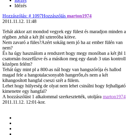
Idézés
Idézés
Hozzászólás: # 1097
Hozzászólás
marton1974
2011.11.12. 11:48
Tehát akkor azt mondod vegyek egy fülest és maradjon minden a
régiben ,tehát a két jbl sztereóba kötve.
Nem zavaró a füles?Azért sokáig nem jó ha az ember fülén van
nem?
És ha úgy használom a rendszert hogy megy monóban a két jbl 1
csatornán összefűzve és a másikon meg egy darab 3 utas kontroll
középen felém?
Tehát úgy mint pl a 800-as nál hogy van hangszórója és hallod
magad fele a hangotalacsonyabb hangerőn,és nem a két
kihangosított hangfal cseszi szét a fülem.
Lehet hogy hülyeség de olyat nem lehet csinálni hogy fejhallgató
kimenetre egy hangfal?
A hozzászólást 1 alkalommal szerkesztették, utoljára
marton1974
2011.11.12. 12:01-kor.