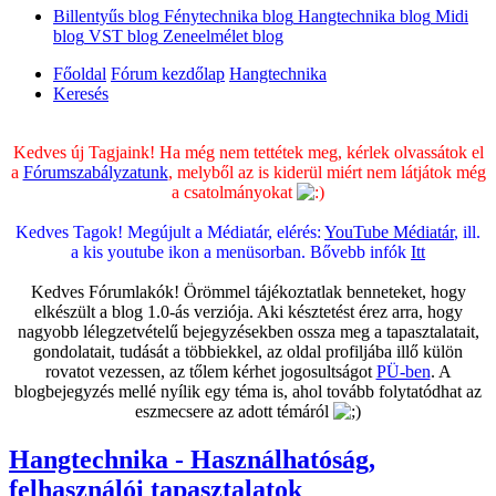
Billentyűs blog
Fénytechnika blog
Hangtechnika blog
Midi
blog
VST blog
Zeneelmélet blog
Főoldal
Fórum kezdőlap
Hangtechnika
Keresés
Kedves új Tagjaink! Ha még nem tettétek meg, kérlek olvassátok el
a
Fórumszabályzatunk
, melyből az is kiderül miért nem látjátok még
a csatolmányokat
Kedves Tagok! Megújult a Médiatár, elérés:
YouTube Médiatár
, ill.
a kis youtube ikon a menüsorban. Bővebb infók
Itt
Kedves Fórumlakók! Örömmel tájékoztatlak benneteket, hogy
elkészült a blog 1.0-ás verziója. Aki késztetést érez arra, hogy
nagyobb lélegzetvételű bejegyzésekben ossza meg a tapasztalatait,
gondolatait, tudását a többiekkel, az oldal profiljába illő külön
rovatot vezessen, az tőlem kérhet jogosultságot
PÜ-ben
. A
blogbejegyzés mellé nyílik egy téma is, ahol tovább folytatódhat az
eszmecsere az adott témáról
Hangtechnika - Használhatóság,
felhasználói tapasztalatok