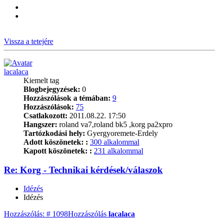
Vissza a tetejére
lacalaca
Kiemelt tag
Blogbejegyzések:
0
Hozzászólások a témában:
9
Hozzászólások:
75
Csatlakozott:
2011.08.22. 17:50
Hangszer:
roland va7,roland bk5 ,korg pa2xpro
Tartózkodási hely:
Gyergyoremete-Erdely
Adott köszönetek: :
300 alkalommal
Kapott köszönetek: :
231 alkalommal
Re: Korg - Technikai kérdések/válaszok
Idézés
Idézés
Hozzászólás: # 1098
Hozzászólás
lacalaca