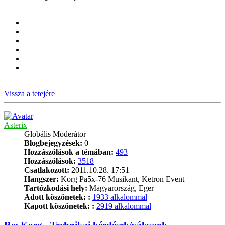
Vissza a tetejére
Asterix
Globális Moderátor
Blogbejegyzések:
0
Hozzászólások a témában:
493
Hozzászólások:
3518
Csatlakozott:
2011.10.28. 17:51
Hangszer:
Korg Pa5x-76 Musikant, Ketron Event
Tartózkodási hely:
Magyarország, Eger
Adott köszönetek: :
1933 alkalommal
Kapott köszönetek: :
2919 alkalommal