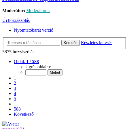
Moderátor:
Moderátorok
Új hozzászólás
Nyomtatóbarát verzió
Részletes keresés
Keresés
5875 hozzászólás
Oldal:
1
/
588
Ugrás oldalra:
1
2
3
4
5
…
588
Következő