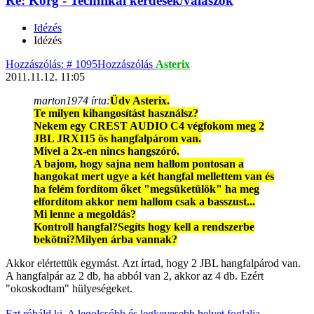
Re: Korg - Technikai kérdések/válaszok
Idézés
Idézés
Hozzászólás: # 1095
Hozzászólás
Asterix
2011.11.12. 11:05
marton1974 írta:
Üdv Asterix.
Te milyen kihangosítást használsz?
Nekem egy CREST AUDIO C4 végfokom meg 2
JBL JRX115 ös hangfalpárom van.
Mivel a 2x-en nincs hangszóró.
A bajom, hogy sajna nem hallom pontosan a
hangokat mert ugye a két hangfal mellettem van és
ha felém fordítom őket "megsüketülök" ha meg
elfordítom akkor nem hallom csak a basszust...
Mi lenne a megoldás?
Kontroll hangfal?Segíts hogy kell a rendszerbe
bekötni?Milyen árba vannak?
Akkor elértettük egymást. Azt írtad, hogy 2 JBL hangfalpárod van.
A hangfalpár az 2 db, ha abból van 2, akkor az 4 db. Ezért
"okoskodtam" hülyeségeket.
Ezt róbáld ki. A legolcsóbb és legkevesebb helyet foglalja.