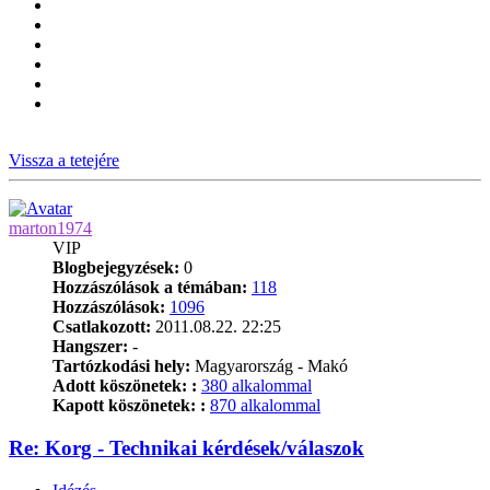
Vissza a tetejére
marton1974
VIP
Blogbejegyzések:
0
Hozzászólások a témában:
118
Hozzászólások:
1096
Csatlakozott:
2011.08.22. 22:25
Hangszer:
-
Tartózkodási hely:
Magyarország - Makó
Adott köszönetek: :
380 alkalommal
Kapott köszönetek: :
870 alkalommal
Re: Korg - Technikai kérdések/válaszok