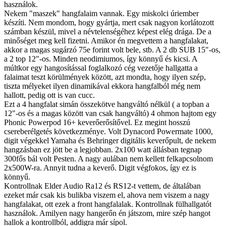
használok.
Nekem "maszek" hangfalaim vannak. Egy miskolci úriember
készíti. Nem mondom, hogy gyártja, mert csak nagyon korlátozott
számban készül, mivel a névtelenségéhez képest elég drága. De a
minőséget meg kell fizetni. Amikor én megvettem a hangfalakat,
akkor a magas sugárzó 75e forint volt bele, stb. A 2 db SUB 15"-os,
a 2 top 12"-os. Minden neodimiumos, így könnyű és kicsi. A
múltkor egy hangosítással foglalkozó cég vezetője hallgatta a
falaimat teszt körülmények között, azt mondta, hogy ilyen szép,
tiszta mélyeket ilyen dinamikával ekkora hangfalból még nem
hallott, pedig ott is van cucc.
Ezt a 4 hangfalat simán összekötve hangváltó nélkül ( a topban a
12"-os és a magas között van csak hangváltó) 4 ohmon hajtom egy
Phonic Powerpod 16+ keverőerősítővel. Ez megint hosszú
csereberélgetés következménye. Volt Dynacord Powermate 1000,
digit végekkel Yamaha és Behringer digitális keverőpult, de nekem
hangzásban ez jött be a legjobban. 2x100 watt állásban tegnap
300fős bál volt Pesten. A nagy aulában nem kellett felkapcsolnom
2x500W-ra. Annyit tudna a keverő. Digit végfokos, így ez is
könnyű.
Kontrollnak Elder Audio Ra12 és RS12-t vettem, de általában
ezeket már csak kis bulikba viszem el, ahova nem viszem a nagy
hangfalakat, ott ezek a front hangfalalak. Kontrollnak fülhallgatót
használok. Amilyen nagy hangerőn én játszom, mire szép hangot
hallok a kontrollból, addigra már sípol.