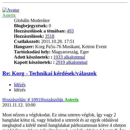
Asterix
Globális Moderátor
Blogbejegyzések:
0
Hozzászólások a témában:
493
Hozzászólások:
3518
Csatlakozott:
2011.10.28. 17:51
Hangszer:
Korg Pa5x-76 Musikant, Ketron Event
Tartózkodási hely:
Magyarország, Eger
Adott köszönetek: :
1933 alkalommal
Kapott köszönetek: :
2919 alkalommal
Re: Korg - Technikai kérdések/válaszok
Idézés
Idézés
Hozzászólás: # 1091
Hozzászólás
Asterix
2011.11.12. 10:00
Most nézem a végfokodat. Ez sima sztereo végfok, így vagy 2
hangfalat kötsz rá, vagy feladod a sztereót és az egyik oldalával
meghajtod a kifelé menő hangfalakat párhozamosan kötve 4 ohmon