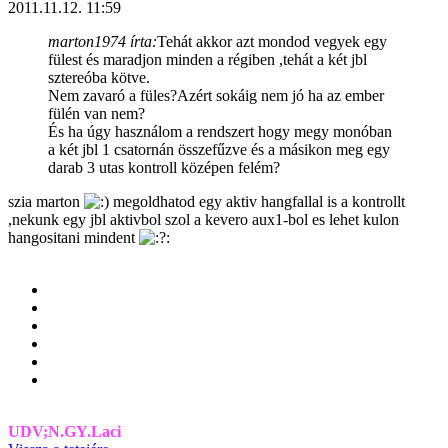
2011.11.12. 11:59
marton1974 írta:
Tehát akkor azt mondod vegyek egy
fülest és maradjon minden a régiben ,tehát a két jbl
sztereóba kötve.
Nem zavaró a füles?Azért sokáig nem jó ha az ember
fülén van nem?
És ha úgy használom a rendszert hogy megy monóban
a két jbl 1 csatornán összefűzve és a másikon meg egy
darab 3 utas kontroll középen felém?
szia marton
megoldhatod egy aktiv hangfallal is a kontrollt
,nekunk egy jbl aktivbol szol a kevero aux1-bol es lehet kulon
hangositani mindent
UDV;N.GY.Laci