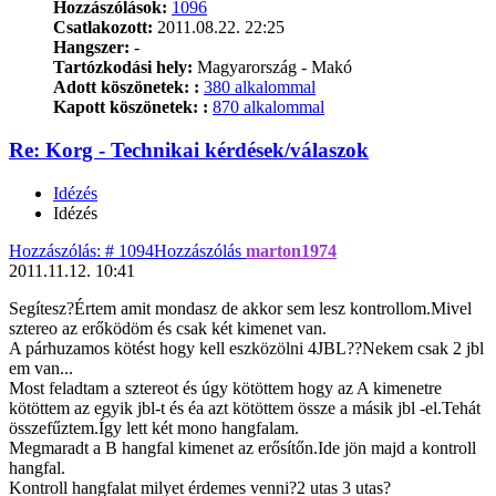
Hozzászólások:
1096
Csatlakozott:
2011.08.22. 22:25
Hangszer:
-
Tartózkodási hely:
Magyarország - Makó
Adott köszönetek: :
380 alkalommal
Kapott köszönetek: :
870 alkalommal
Re: Korg - Technikai kérdések/válaszok
Idézés
Idézés
Hozzászólás: # 1094
Hozzászólás
marton1974
2011.11.12. 10:41
Segítesz?Értem amit mondasz de akkor sem lesz kontrollom.Mivel
sztereo az erőködöm és csak két kimenet van.
A párhuzamos kötést hogy kell eszközölni 4JBL??Nekem csak 2 jbl
em van...
Most feladtam a sztereot és úgy kötöttem hogy az A kimenetre
kötöttem az egyik jbl-t és éa azt kötöttem össze a másik jbl -el.Tehát
összefűztem.Így lett két mono hangfalam.
Megmaradt a B hangfal kimenet az erősítőn.Ide jön majd a kontroll
hangfal.
Kontroll hangfalat milyet érdemes venni?2 utas 3 utas?