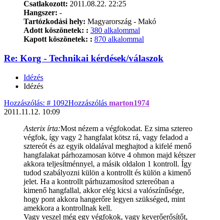
Csatlakozott:
2011.08.22. 22:25
Hangszer:
-
Tartózkodási hely:
Magyarország - Makó
Adott köszönetek: :
380 alkalommal
Kapott köszönetek: :
870 alkalommal
Re: Korg - Technikai kérdések/válaszok
Idézés
Idézés
Hozzászólás: # 1092
Hozzászólás
marton1974
2011.11.12. 10:09
Asterix írta:
Most nézem a végfokodat. Ez sima sztereo
végfok, így vagy 2 hangfalat kötsz rá, vagy feladod a
sztereót és az egyik oldalával meghajtod a kifelé menő
hangfalakat párhozamosan kötve 4 ohmon majd kétszer
akkora teljesítménnyel, a másik oldalon 1 kontroll. Így
tudod szabályozni külön a kontrollt és külön a kimenő
jelet. Ha a kontrollt párhuzamosítod sztereóban a
kimenő hangfallal, akkor elég kicsi a valószínűsége,
hogy pont akkora hangerőre legyen szükséged, mint
amekkora a kontrollnak kell.
Vagy veszel még egy végfokok, vagy keverőerősítőt,