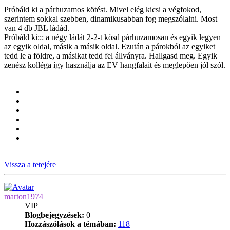
Próbáld ki a párhuzamos kötést. Mivel elég kicsi a végfokod,
szerintem sokkal szebben, dinamikusabban fog megszólalni. Most
van 4 db JBL ládád.
Próbáld ki::: a négy ládát 2-2-t kösd párhuzamosan és egyik legyen
az egyik oldal, másik a másik oldal. Ezután a párokból az egyiket
tedd le a földre, a másikat tedd fel állványra. Hallgasd meg. Egyik
zenész kolléga így használja az EV hangfalait és meglepően jól szól.
Vissza a tetejére
marton1974
VIP
Blogbejegyzések:
0
Hozzászólások a témában:
118