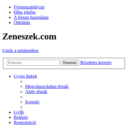
Fórumszabályzat
Hiba jelzése
A fórum használata
Ötletláda
Zeneszek.com
Ugrás a tartalomhoz
Részletes keresés
Keresés
Gyors linkek
Megválaszolatlan témák
Aktív témák
Keresés
GyIK
Belépés
Regisztráció