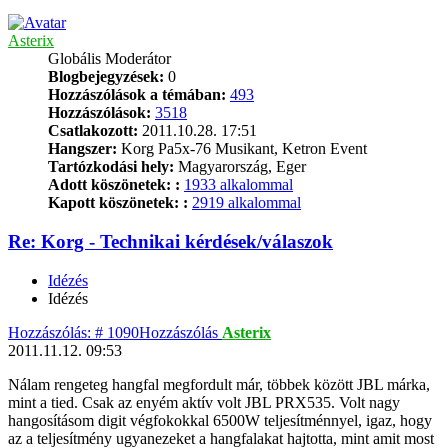
Asterix
Globális Moderátor
Blogbejegyzések:
0
Hozzászólások a témában:
493
Hozzászólások:
3518
Csatlakozott:
2011.10.28. 17:51
Hangszer:
Korg Pa5x-76 Musikant, Ketron Event
Tartózkodási hely:
Magyarország, Eger
Adott köszönetek: :
1933 alkalommal
Kapott köszönetek: :
2919 alkalommal
Re: Korg - Technikai kérdések/válaszok
Idézés
Idézés
Hozzászólás: # 1090
Hozzászólás
Asterix
2011.11.12. 09:53
Nálam rengeteg hangfal megfordult már, többek között JBL márka,
mint a tied. Csak az enyém aktív volt JBL PRX535. Volt nagy
hangosításom digit végfokokkal 6500W teljesítménnyel, igaz, hogy
az a teljesítmény ugyanezeket a hangfalakat hajtotta, mint amit most