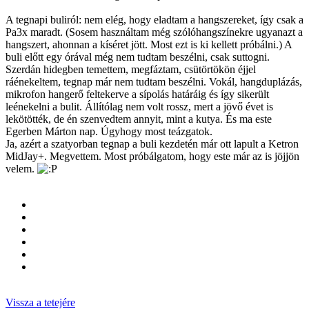
A tegnapi buliról: nem elég, hogy eladtam a hangszereket, így csak a
Pa3x maradt. (Sosem használtam még szólóhangszínekre ugyanazt a
hangszert, ahonnan a kíséret jött. Most ezt is ki kellett próbálni.) A
buli előtt egy órával még nem tudtam beszélni, csak suttogni.
Szerdán hidegben temettem, megfáztam, csütörtökön éjjel
ráénekeltem, tegnap már nem tudtam beszélni. Vokál, hangduplázás,
mikrofon hangerő feltekerve a sípolás határáig és így sikerült
leénekelni a bulit. Állítólag nem volt rossz, mert a jövő évet is
lekötötték, de én szenvedtem annyit, mint a kutya. És ma este
Egerben Márton nap. Úgyhogy most teázgatok.
Ja, azért a szatyorban tegnap a buli kezdetén már ott lapult a Ketron
MidJay+. Megvettem. Most próbálgatom, hogy este már az is jöjjön
velem.
Vissza a tetejére