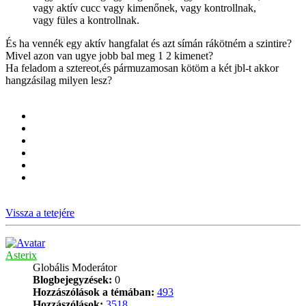
vagy aktív cucc vagy kimenőnek, vagy kontrollnak,
vagy füles a kontrollnak.
És ha vennék egy aktív hangfalat és azt símán rákötném a szintire?
Mivel azon van ugye jobb bal meg 1 2 kimenet?
Ha feladom a sztereot,és pármuzamosan kötöm a két jbl-t akkor
hangzásilag milyen lesz?
Vissza a tetejére
Asterix
Globális Moderátor
Blogbejegyzések:
0
Hozzászólások a témában:
493
Hozzászólások:
3518