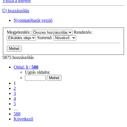
Vissza a tetejére
Új hozzászólás
Nyomtatóbarát verzió
Megjelenítés:
Rendezés:
Sorrend:
5875 hozzászólás
Oldal:
1
/
588
Ugrás oldalra:
1
2
3
4
5
…
588
Következő