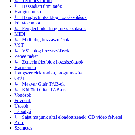
↳ Technics fórum
↳ Használati útmutatók
Hangtechnika
↳ Hangtechnika blog hozzászólások
Fénytechnika
↳ Fénytechnika blog hozzászólások
MIDI
↳ Midi blog hozzászólások
VST
↳ VST blog hozzászólások
Zeneelmélet
↳ Zeneelmélet blog hozzászólások
Harmonika
Hangszer elektronika, programozás
Gitár
↳ Magyar Gitár TAB-ok
↳ Külföldi Gitár TAB-ok
Vonósok
Fúvósok
Ütősök
Társalgó
↳ Sajat magunk altal eloadott zenek, CD-video felvetel
Apró
Szemetes