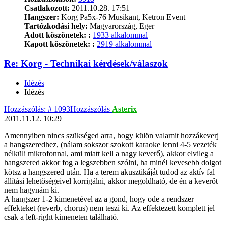
Csatlakozott:
2011.10.28. 17:51
Hangszer:
Korg Pa5x-76 Musikant, Ketron Event
Tartózkodási hely:
Magyarország, Eger
Adott köszönetek: :
1933 alkalommal
Kapott köszönetek: :
2919 alkalommal
Re: Korg - Technikai kérdések/válaszok
Idézés
Idézés
Hozzászólás: # 1093
Hozzászólás
Asterix
2011.11.12. 10:29
Amennyiben nincs szükséged arra, hogy külön valamit hozzákeverj
a hangszeredhez, (nálam sokszor szokott karaoke lenni 4-5 vezeték
nélküli mikrofonnal, ami miatt kell a nagy keverő), akkor elvileg a
hangszered akkor fog a legszebben szólni, ha minél kevesebb dolgot
kötsz a hangszered után. Ha a terem akusztikáját tudod az aktív fal
állítási lehetőségeivel korrigálni, akkor megoldható, de én a keverőt
nem hagynám ki.
A hangszer 1-2 kimenetével az a gond, hogy ode a rendszer
effekteket (reverb, chorus) nem teszi ki. Az effektezett komplett jel
csak a left-right kimeneten található.