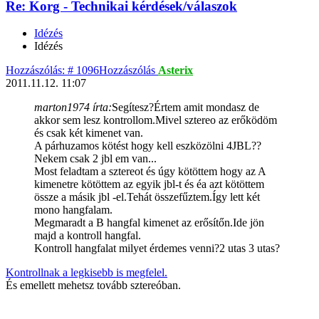
Re: Korg - Technikai kérdések/válaszok
Idézés
Idézés
Hozzászólás: # 1096
Hozzászólás
Asterix
2011.11.12. 11:07
marton1974 írta:
Segítesz?Értem amit mondasz de
akkor sem lesz kontrollom.Mivel sztereo az erőködöm
és csak két kimenet van.
A párhuzamos kötést hogy kell eszközölni 4JBL??
Nekem csak 2 jbl em van...
Most feladtam a sztereot és úgy kötöttem hogy az A
kimenetre kötöttem az egyik jbl-t és éa azt kötöttem
össze a másik jbl -el.Tehát összefűztem.Így lett két
mono hangfalam.
Megmaradt a B hangfal kimenet az erősítőn.Ide jön
majd a kontroll hangfal.
Kontroll hangfalat milyet érdemes venni?2 utas 3 utas?
Kontrollnak a legkisebb is megfelel.
És emellett mehetsz tovább sztereóban.