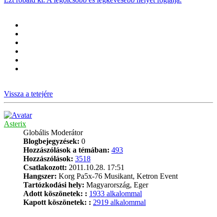
Vissza a tetejére
Asterix
Globális Moderátor
Blogbejegyzések:
0
Hozzászólások a témában:
493
Hozzászólások:
3518
Csatlakozott:
2011.10.28. 17:51
Hangszer:
Korg Pa5x-76 Musikant, Ketron Event
Tartózkodási hely:
Magyarország, Eger
Adott köszönetek: :
1933 alkalommal
Kapott köszönetek: :
2919 alkalommal