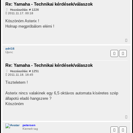
Re: Yamaha - Technikai kérdések/válaszok
a
t
H
Hozzászólás: # 1226
e
o
2011.11.17. 00:18
t
z
z
e
Köszönöm Asterix !
á
j
Holnap megpróbálom elérni !
s
é
z
r
ó
e
l
V
á
i
s
s
adri16
Újonc
s
z
a
Re: Yamaha - Technikai kérdések/válaszok
a
t
H
Hozzászólás: # 1251
e
o
2011.11.18. 16:45
t
z
z
e
Tiszteletem !
á
j
s
é
z
Asterix nincs valakinek egy 6,5 oktávos automata kíséretes szép
r
ó
állapotú eladó hangszere ?
e
l
á
Köszönöm
s
V
i
s
petersen
Kiemelt tag
s