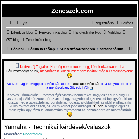
Zeneszek.com
GyIK
Regisztráció
Belépés
Billentyűs blog
Fénytechnika blog
Hangtechnika blog
Midi blog
VST blog
Zeneelmélet blog
K
Főoldal
Fórum kezdőlap
Szintetizátor/zongora
Yamaha fórum
e
r
Kedves új Tagjaink! Ha még nem tettétek meg, kérlek olvassátok el a
Fórumszabályzatunk
, melyből az is kiderül miért nem látjátok még a csatolmányokat
e
s
Kedves Tagok! Megújult a Médiatár, elérés:
YouTube Médiatár
, ill. a kis youtube ikon
é
a menüsorban. Bővebb infók
Itt
s
Kedves Fórumlakók! Örömmel tájékoztatlak benneteket, hogy elkészült a blog 1.0-
ás verziója. Aki késztetést érez arra, hogy nagyobb lélegzetvételű bejegyzésekben
ossza meg a tapasztalatait, gondolatait, tudását a többiekkel, az oldal profiljába illő
külön rovatot vezessen, az tőlem kérhet jogosultságot
PÜ-ben
. A blogbejegyzés
mellé nyílik egy téma is, ahol tovább folytatódhat az eszmecsere az adott témáról
Yamaha - Technikai kérdések/válaszok
Moderátor:
Moderátorok