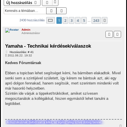
Új hozzászólás
Keresés
Részletes keresés
Oldal:
1
/
243
1
2
3
4
5
243
Következő
2430 hozzászólás
…
Admin
Adminisztrátor
Yamaha - Technikai kérdések/válaszok
H
Hozzászólás: # 41
o
2011.08.22. 19:32
z
z
Kedves Fórumtársak
á
s
z
Ebben a topicban lehet segítséget kérni, ha bármiben elakadtok. Mivel
ó
senki sem a szintijével született, így kérem ne bántsuk azt, aki egy
l
á
apró dolgon fennakad, hanem segítsük, mert szerintem mindenki volt
s
már hasonló helyzetben.
Szintén ide várjuk a tippeket/trükköket, amiket szívesen
megosztanátok a kollégákkal, hiszen egymástól lehet tanulni a
legtöbbet.
A muzsikusnak dalból van a lelke, az egész világ szíve dobog benne...
V