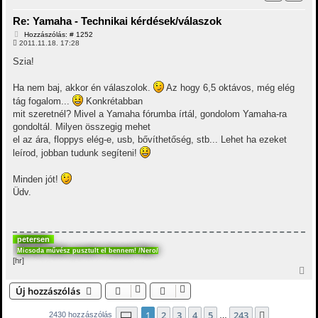
z
a
Re: Yamaha - Technikai kérdések/válaszok
a
t
H
Hozzászólás: # 1252
e
o
2011.11.18. 17:28
t
z
z
e
Szia!
á
j
s
é
z
Ha nem baj, akkor én válaszolok.
Az hogy 6,5 oktávos, még elég
r
ó
e
tág fogalom...
Konkrétabban
l
á
mit szeretnél? Mivel a Yamaha fórumba írtál, gondolom Yamaha-ra
s
gondoltál. Milyen összegig mehet
el az ára, floppys elég-e, usb, bővíthetőség, stb... Lehet ha ezeket
leírod, jobban tudunk segíteni!
Minden jót!
Üdv.
petersen
Micsoda művész pusztult el bennem! /Nero/
[hr]
V
i
Új hozzászólás
s
s
z
Oldal:
1
/
243
1
2
3
4
5
243
Következő
2430 hozzászólás
…