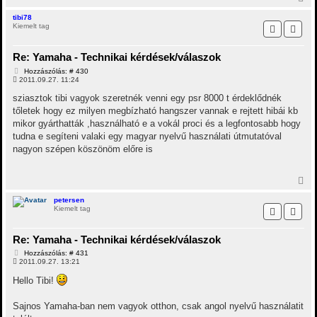
i
s
tibi78
Kiemelt tag
s
z
a
Re: Yamaha - Technikai kérdések/válaszok
a
t
H
Hozzászólás: # 430
e
o
2011.09.27. 11:24
t
z
z
e
sziasztok tibi vagyok szeretnék venni egy psr 8000 t érdeklődnék
á
j
tőletek hogy ez milyen megbízható hangszer vannak e rejtett hibái kb
s
é
z
mikor gyárthatták ,használható e a vokál proci és a legfontosabb hogy
r
ó
tudna e segíteni valaki egy magyar nyelvű használati útmutatóval
e
l
á
nagyon szépen köszönöm előre is
s
V
i
s
petersen
Kiemelt tag
s
z
a
Re: Yamaha - Technikai kérdések/válaszok
a
t
H
Hozzászólás: # 431
e
o
2011.09.27. 13:21
t
z
z
e
Hello Tibi!
á
j
s
é
z
Sajnos Yamaha-ban nem vagyok otthon, csak angol nyelvű használatit
r
ó