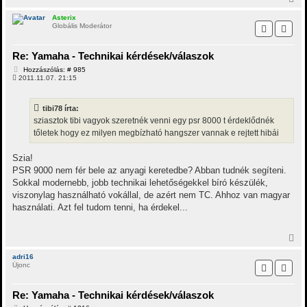
á
i
s
s
Asterix
Globális Moderátor
s
z
a
Re: Yamaha - Technikai kérdések/válaszok
a
t
H
Hozzászólás: # 985
e
o
2011.11.07. 21:15
t
z
z
e
á
j
tibi78 írta:
s
é
z
sziasztok tibi vagyok szeretnék venni egy psr 8000 t érdeklődnék
r
ó
tőletek hogy ez milyen megbízható hangszer vannak e rejtett hibái
e
l
á
s
Szia!
PSR 9000 nem fér bele az anyagi keretedbe? Abban tudnék segíteni.
Sokkal modernebb, jobb technikai lehetőségekkel bíró készülék,
viszonylag használható vokállal, de azért nem TC. Ahhoz van magyar
használati. Azt fel tudom tenni, ha érdekel...
V
i
s
adri16
Újonc
s
z
a
Re: Yamaha - Technikai kérdések/válaszok
a
t