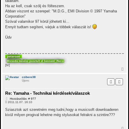
találtam.
e
l
á
Ha az kell, csak szólj és fölteszem.
s
Abban viszont ez szerepel: "M.D.G., EMI Division © 1997 Yamaha
Corporation"
Szóval valamikor 97 körül jöhetett ki...
Ennyit tudtam segíteni, várjuk a többek válaszát is!
Üdv
petersen
Micsoda művész pusztult el bennem! /Nero/
[hr]
V
i
s
czibere38
Újonc
s
z
a
Re: Yamaha - Technikai kérdések/válaszok
a
t
H
Hozzászólás: # 977
e
o
2011.11.07. 16:10
t
z
z
e
Sziasztok azt szeretném meg tudni,hogy a musicsoft downloaderen
á
j
kivül milyen progival lehetne még stylusokat felrakni a szintire???
s
é
z
r
ó
e
l
V