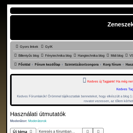
Zenesze
Gyors linkek
GyIK
Billentyűs blog
Fénytechnika blog
Hangtechnika blog
Midi blog
VS
Főoldal
Fórum kezdőlap
Szintetizátor/zongora
Korg fórum
Hasz
Kedves új Tagjaink! Ha még nem
Kedves Tago
Kedves Fórumlakók! Örömmel tájékoztatlak benneteket, hogy elkészült a blog 1.0-á
rovatot vezessen, az tőlem kérhet
Használati útmutatók
Moderátor:
Moderátorok
Keresés
Részletes keresés
Új téma