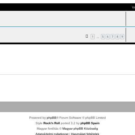
V
1
5
6
7
8
9
…
Powered by
phpBB
® Forum Software © phpBB Limited
Style
Rock'n Roll
ported 3.2 by
phpBB Spain
Magyar fordítás ©
Magyar phpBB Közösség
Adatvédelmi nyilatkozat
|
Használati feltételek