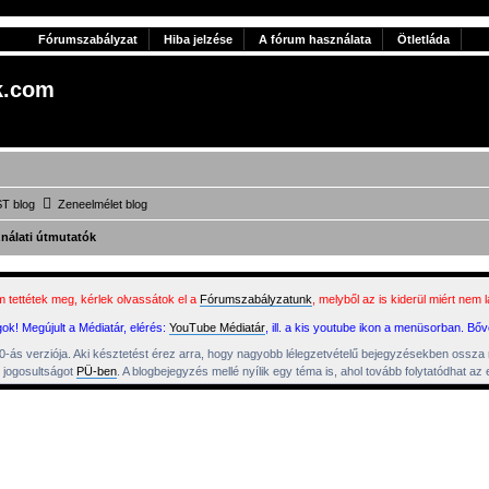
Fórumszabályzat
Hiba jelzése
A fórum használata
Ötletláda
k.com
T blog
Zeneelmélet blog
nálati útmutatók
 tettétek meg, kérlek olvassátok el a
Fórumszabályzatunk
, melyből az is kiderül miért nem
k! Megújult a Médiatár, elérés:
YouTube Médiatár
, ill. a kis youtube ikon a menüsorban. Bő
s verziója. Aki késztetést érez arra, hogy nagyobb lélegzetvételű bejegyzésekben ossza meg a 
 jogosultságot
PÜ-ben
. A blogbejegyzés mellé nyílik egy téma is, ahol tovább folytatódhat 