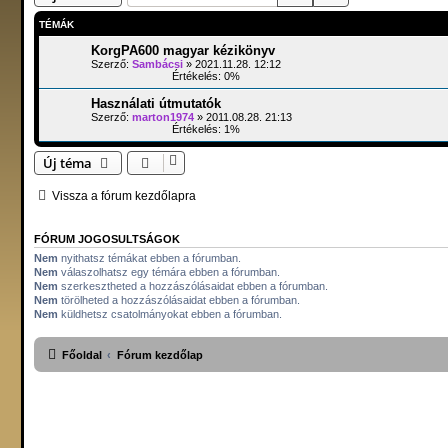
TÉMÁK
KorgPA600 magyar kézikönyv
Szerző:
Sambácsi
» 2021.11.28. 12:12
Értékelés: 0%
Használati útmutatók
Szerző:
marton1974
» 2011.08.28. 21:13
Értékelés: 1%
Új téma
Vissza a fórum kezdőlapra
FÓRUM JOGOSULTSÁGOK
Nem
nyithatsz témákat ebben a fórumban.
Nem
válaszolhatsz egy témára ebben a fórumban.
Nem
szerkesztheted a hozzászólásaidat ebben a fórumban.
Nem
törölheted a hozzászólásaidat ebben a fórumban.
Nem
küldhetsz csatolmányokat ebben a fórumban.
Főoldal
Fórum kezdőlap