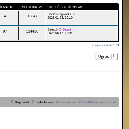
ÁLASZOK
MEGTEKINTVE
UTOLSÓ HOZZÁSZÓLÁS
Szerző:
xgworks
4
13847
2025.01.28. 20:10
Szerző:
B.Bazsi
87
124416
2023.08.17. 14:44
2 téma • Oldal:
1
/
1
Ugrás
Kapcsolat
Sütik törlése
Minden időpont
UTC+01:00
időzóna szerinti