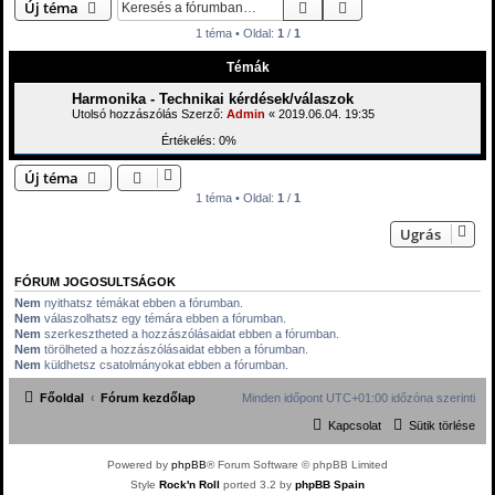
Keresés
Részletes keresés
Új téma
1 téma • Oldal:
1
/
1
Témák
Harmonika - Technikai kérdések/válaszok
Utolsó hozzászólás Szerző:
Admin
«
2019.06.04. 19:35
Értékelés: 0%
Új téma
1 téma • Oldal:
1
/
1
Ugrás
FÓRUM JOGOSULTSÁGOK
Nem
nyithatsz témákat ebben a fórumban.
Nem
válaszolhatsz egy témára ebben a fórumban.
Nem
szerkesztheted a hozzászólásaidat ebben a fórumban.
Nem
törölheted a hozzászólásaidat ebben a fórumban.
Nem
küldhetsz csatolmányokat ebben a fórumban.
Főoldal
Fórum kezdőlap
Minden időpont
UTC+01:00
időzóna szerinti
Kapcsolat
Sütik törlése
Powered by
phpBB
® Forum Software © phpBB Limited
Style
Rock'n Roll
ported 3.2 by
phpBB Spain