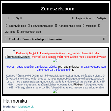
Zeneszek.com
GyIK
Regisztráció
Belépés
Billentyűs blog
Fénytechnika blog
Hangtechnika blog
Midi blog
VST blog
Zeneelmélet blog
K
Főoldal
Fórum kezdőlap
Harmonika
e
r
Kedves új Tagjaink! Ha még nem tettétek meg, kérlek olvassátok el a
Fórumszabályzatunk
, melyből az is kiderül miért nem látjátok még a csatolmányokat
e
s
Kedves Tagok! Megújult a Médiatár, elérés:
YouTube Médiatár
, ill. a kis youtube ikon
é
a menüsorban. Bővebb infók
Itt
s
Kedves Fórumlakók! Örömmel tájékoztatlak benneteket, hogy elkészült a blog 1.0-
ás verziója. Aki késztetést érez arra, hogy nagyobb lélegzetvételű bejegyzésekben
ossza meg a tapasztalatait, gondolatait, tudását a többiekkel, az oldal profiljába illő
külön rovatot vezessen, az tőlem kérhet jogosultságot
PÜ-ben
. A blogbejegyzés
mellé nyílik egy téma is, ahol tovább folytatódhat az eszmecsere az adott témáról
Harmonika
Moderátor:
Moderátorok