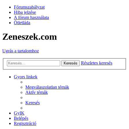
Fórumszabályzat
Hiba jelzése
A fórum használata
Ötletláda
Zeneszek.com
Ugrás a tartalomhoz
Részletes keresés
Keresés
Gyors linkek
Megválaszolatlan témák
Aktív témák
Keresés
GyIK
Belépés
Regisztráció