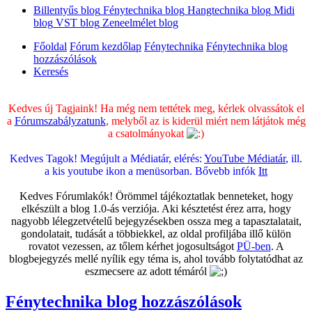
Billentyűs blog
Fénytechnika blog
Hangtechnika blog
Midi
blog
VST blog
Zeneelmélet blog
Főoldal
Fórum kezdőlap
Fénytechnika
Fénytechnika blog
hozzászólások
Keresés
Kedves új Tagjaink! Ha még nem tettétek meg, kérlek olvassátok el
a
Fórumszabályzatunk
, melyből az is kiderül miért nem látjátok még
a csatolmányokat
Kedves Tagok! Megújult a Médiatár, elérés:
YouTube Médiatár
, ill.
a kis youtube ikon a menüsorban. Bővebb infók
Itt
Kedves Fórumlakók! Örömmel tájékoztatlak benneteket, hogy
elkészült a blog 1.0-ás verziója. Aki késztetést érez arra, hogy
nagyobb lélegzetvételű bejegyzésekben ossza meg a tapasztalatait,
gondolatait, tudását a többiekkel, az oldal profiljába illő külön
rovatot vezessen, az tőlem kérhet jogosultságot
PÜ-ben
. A
blogbejegyzés mellé nyílik egy téma is, ahol tovább folytatódhat az
eszmecsere az adott témáról
Fénytechnika blog hozzászólások