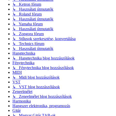
↳ Ketron fórum
↳ Használati útmutatók
↳ Roland fórum
↳ Használati útmutatók
↳ Yamaha fórum
↳ Használati útmutatók
↳ Zongora fórum
↳ Stílusok szerkesztése, konvertálása
↳ Technics fórum
↳ Használati útmutatók
Hangtechnika
↳ Hangtechnika blog hozzászólások
Fénytechnika
↳ Fénytechnika blog hozzászólások
MIDI
↳ Midi blog hozzászólások
VST
↳ VST blog hozzászólások
Zeneelmélet
↳ Zeneelmélet blog hozzászólások
Harmonika
Hangszer elektronika, programozás
Gitár
↳ Magyar Gitár TAB-ok