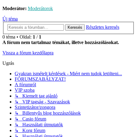
Moderátor:
Moderátorok
Új téma
Részletes keresés
Keresés
0 téma • Oldal:
1
/
1
A fórum nem tartalmaz témákat, illetve hozzászólásokat.
Vissza a fórum kezdőlapra
Ugrás
Gyakran ismételt kérdések - Miért nem tudok letölteni...
FÓRUMSZABÁLYZAT!
A fórumról
VIP szoba
↳ Kiemelt tag ajánló
↳ VIP tagság - Szavazások
Szintetizátor/zongora
↳ Billentyűs blog hozzászólások
↳ Casio fórum
↳ Használati útmutatók
↳ Korg fórum
↳ Használati útmutatók