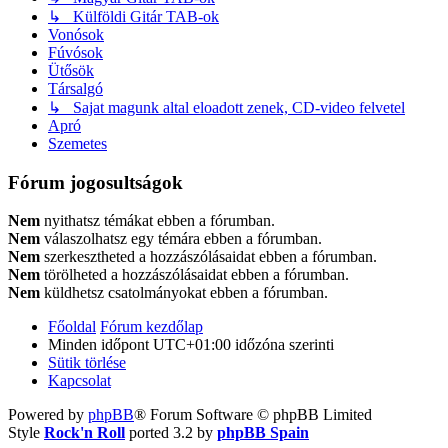
↳ Külföldi Gitár TAB-ok
Vonósok
Fúvósok
Ütősök
Társalgó
↳ Sajat magunk altal eloadott zenek, CD-video felvetel
Apró
Szemetes
Fórum jogosultságok
Nem
nyithatsz témákat ebben a fórumban.
Nem
válaszolhatsz egy témára ebben a fórumban.
Nem
szerkesztheted a hozzászólásaidat ebben a fórumban.
Nem
törölheted a hozzászólásaidat ebben a fórumban.
Nem
küldhetsz csatolmányokat ebben a fórumban.
Főoldal
Fórum kezdőlap
Minden időpont
UTC+01:00
időzóna szerinti
Sütik törlése
Kapcsolat
Powered by
phpBB
® Forum Software © phpBB Limited
Style
Rock'n Roll
ported 3.2 by
phpBB Spain