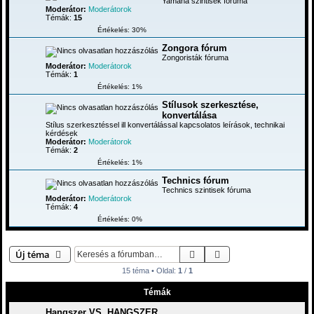
Yamaha szintisek fóruma
Moderátor:
Moderátorok
Témák:
15
Értékelés: 30%
Zongora fórum
Zongoristák fóruma
Moderátor:
Moderátorok
Témák:
1
Értékelés: 1%
Stílusok szerkesztése,
konvertálása
Stílus szerkesztéssel ill konvertálással kapcsolatos leírások, technikai
kérdések
Moderátor:
Moderátorok
Témák:
2
Értékelés: 1%
Technics fórum
Technics szintisek fóruma
Moderátor:
Moderátorok
Témák:
4
Értékelés: 0%
Keresés
Részletes keresés
Új téma
15 téma • Oldal:
1
/
1
Témák
Hangszer VS. HANGSZER