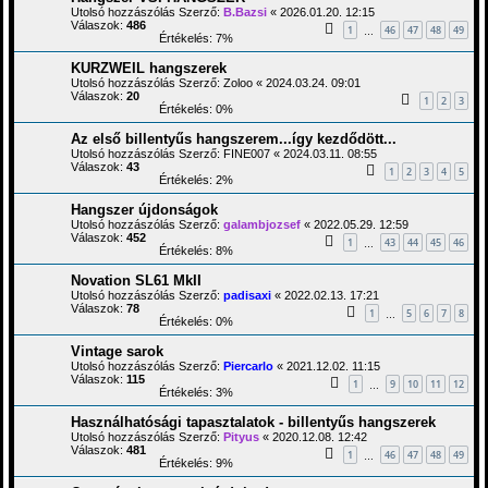
Utolsó hozzászólás Szerző:
B.Bazsi
«
2026.01.20. 12:15
Válaszok:
486
1
46
47
48
49
…
Értékelés: 7%
KURZWEIL hangszerek
Utolsó hozzászólás Szerző:
Zoloo
«
2024.03.24. 09:01
Válaszok:
20
1
2
3
Értékelés: 0%
Az első billentyűs hangszerem...így kezdődött...
Utolsó hozzászólás Szerző:
FINE007
«
2024.03.11. 08:55
Válaszok:
43
1
2
3
4
5
Értékelés: 2%
Hangszer újdonságok
Utolsó hozzászólás Szerző:
galambjozsef
«
2022.05.29. 12:59
Válaszok:
452
1
43
44
45
46
…
Értékelés: 8%
Novation SL61 MkII
Utolsó hozzászólás Szerző:
padisaxi
«
2022.02.13. 17:21
Válaszok:
78
1
5
6
7
8
…
Értékelés: 0%
Vintage sarok
Utolsó hozzászólás Szerző:
Piercarlo
«
2021.12.02. 11:15
Válaszok:
115
1
9
10
11
12
…
Értékelés: 3%
Használhatósági tapasztalatok - billentyűs hangszerek
Utolsó hozzászólás Szerző:
Pityus
«
2020.12.08. 12:42
Válaszok:
481
1
46
47
48
49
…
Értékelés: 9%