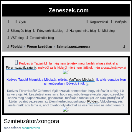
Zeneszek.com
GyIK
Regisztráció
Belépés
Billentyűs blog
Fénytechnika blog
Hangtechnika blog
Midi blog
VST blog
Zeneelmélet blog
K
Főoldal
Fórum kezdőlap
Szintetizátor/zongora
e
r
Kedves új Tagjaink! Ha még nem tettétek meg, kérlek olvassátok el a
Fórumszabályzatunk
, melyből az is kiderül miért nem látjátok még a csatolmányokat
e
s
Kedves Tagok! Megújult a Médiatár, elérés:
YouTube Médiatár
, ill. a kis youtube ikon
é
a menüsorban. Bővebb infók
Itt
s
Kedves Fórumlakók! Örömmel tájékoztatlak benneteket, hogy elkészült a blog 1.0-
ás verziója. Aki késztetést érez arra, hogy nagyobb lélegzetvételű bejegyzésekben
ossza meg a tapasztalatait, gondolatait, tudását a többiekkel, az oldal profiljába illő
külön rovatot vezessen, az tőlem kérhet jogosultságot
PÜ-ben
. A blogbejegyzés
mellé nyílik egy téma is, ahol tovább folytatódhat az eszmecsere az adott témáról
Szintetizátor/zongora
Moderátor:
Moderátorok