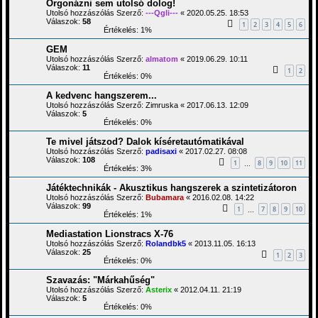
Orgonázni sem utolsó dolog!
Utolsó hozzászólás Szerző:
---Qgli---
«
2020.05.25. 18:53
Válaszok:
58
1
2
3
4
5
6
Értékelés: 1%
GEM
Utolsó hozzászólás Szerző:
almatom
«
2019.06.29. 10:11
Válaszok:
11
1
2
Értékelés: 0%
A kedvenc hangszerem...
Utolsó hozzászólás Szerző:
Zimruska
«
2017.06.13. 12:09
Válaszok:
5
Értékelés: 0%
Te mivel játszod? Dalok kíséretautómatikával
Utolsó hozzászólás Szerző:
padisaxi
«
2017.02.27. 08:08
Válaszok:
108
1
8
9
10
11
…
Értékelés: 3%
Játéktechnikák - Akusztikus hangszerek a szintetizátoron
Utolsó hozzászólás Szerző:
Bubamara
«
2016.02.08. 14:22
Válaszok:
99
1
7
8
9
10
…
Értékelés: 1%
Mediastation Lionstracs X-76
Utolsó hozzászólás Szerző:
Rolandbk5
«
2013.11.05. 16:13
Válaszok:
25
1
2
3
Értékelés: 0%
Szavazás: "Márkahűség"
Utolsó hozzászólás Szerző:
Asterix
«
2012.04.11. 21:19
Válaszok:
5
Értékelés: 0%