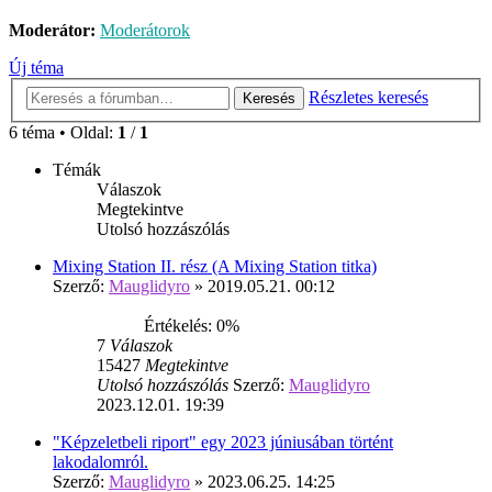
Moderátor:
Moderátorok
Új téma
Részletes keresés
Keresés
6 téma • Oldal:
1
/
1
Témák
Válaszok
Megtekintve
Utolsó hozzászólás
Mixing Station II. rész (A Mixing Station titka)
Szerző:
Mauglidyro
» 2019.05.21. 00:12
Értékelés: 0%
7
Válaszok
15427
Megtekintve
Utolsó hozzászólás
Szerző:
Mauglidyro
2023.12.01. 19:39
"Képzeletbeli riport" egy 2023 júniusában történt
lakodalomról.
Szerző:
Mauglidyro
» 2023.06.25. 14:25