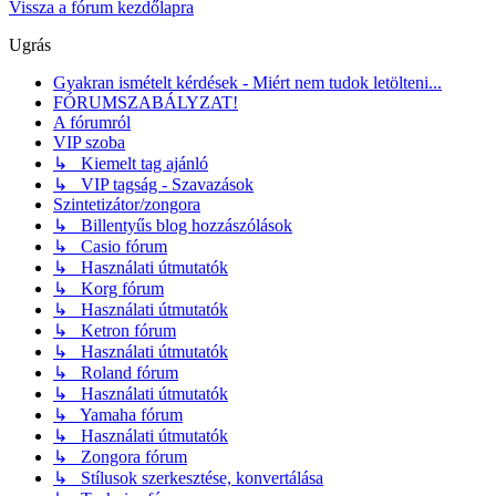
Vissza a fórum kezdőlapra
Ugrás
Gyakran ismételt kérdések - Miért nem tudok letölteni...
FÓRUMSZABÁLYZAT!
A fórumról
VIP szoba
↳ Kiemelt tag ajánló
↳ VIP tagság - Szavazások
Szintetizátor/zongora
↳ Billentyűs blog hozzászólások
↳ Casio fórum
↳ Használati útmutatók
↳ Korg fórum
↳ Használati útmutatók
↳ Ketron fórum
↳ Használati útmutatók
↳ Roland fórum
↳ Használati útmutatók
↳ Yamaha fórum
↳ Használati útmutatók
↳ Zongora fórum
↳ Stílusok szerkesztése, konvertálása