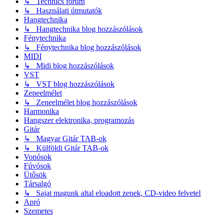
↳ Technics fórum
↳ Használati útmutatók
Hangtechnika
↳ Hangtechnika blog hozzászólások
Fénytechnika
↳ Fénytechnika blog hozzászólások
MIDI
↳ Midi blog hozzászólások
VST
↳ VST blog hozzászólások
Zeneelmélet
↳ Zeneelmélet blog hozzászólások
Harmonika
Hangszer elektronika, programozás
Gitár
↳ Magyar Gitár TAB-ok
↳ Külföldi Gitár TAB-ok
Vonósok
Fúvósok
Ütősök
Társalgó
↳ Sajat magunk altal eloadott zenek, CD-video felvetel
Apró
Szemetes