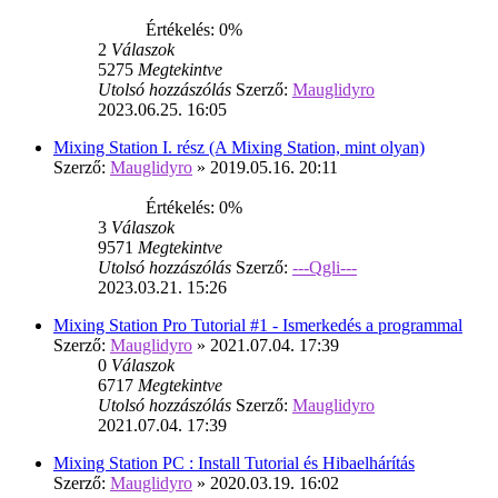
Értékelés: 0%
2
Válaszok
5275
Megtekintve
Utolsó hozzászólás
Szerző:
Mauglidyro
2023.06.25. 16:05
Mixing Station I. rész (A Mixing Station, mint olyan)
Szerző:
Mauglidyro
» 2019.05.16. 20:11
Értékelés: 0%
3
Válaszok
9571
Megtekintve
Utolsó hozzászólás
Szerző:
---Qgli---
2023.03.21. 15:26
Mixing Station Pro Tutorial #1 - Ismerkedés a programmal
Szerző:
Mauglidyro
» 2021.07.04. 17:39
0
Válaszok
6717
Megtekintve
Utolsó hozzászólás
Szerző:
Mauglidyro
2021.07.04. 17:39
Mixing Station PC : Install Tutorial és Hibaelhárítás
Szerző:
Mauglidyro
» 2020.03.19. 16:02