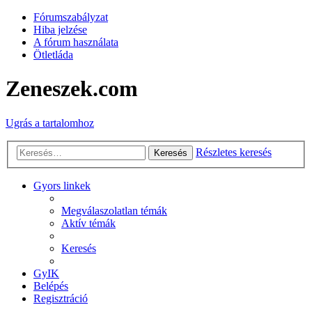
Fórumszabályzat
Hiba jelzése
A fórum használata
Ötletláda
Zeneszek.com
Ugrás a tartalomhoz
Részletes keresés
Keresés
Gyors linkek
Megválaszolatlan témák
Aktív témák
Keresés
GyIK
Belépés
Regisztráció