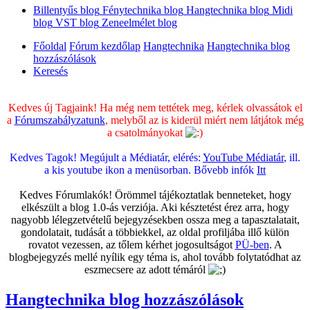
Billentyűs blog
Fénytechnika blog
Hangtechnika blog
Midi
blog
VST blog
Zeneelmélet blog
Főoldal
Fórum kezdőlap
Hangtechnika
Hangtechnika blog
hozzászólások
Keresés
Kedves új Tagjaink! Ha még nem tettétek meg, kérlek olvassátok el
a
Fórumszabályzatunk
, melyből az is kiderül miért nem látjátok még
a csatolmányokat
Kedves Tagok! Megújult a Médiatár, elérés:
YouTube Médiatár
, ill.
a kis youtube ikon a menüsorban. Bővebb infók
Itt
Kedves Fórumlakók! Örömmel tájékoztatlak benneteket, hogy
elkészült a blog 1.0-ás verziója. Aki késztetést érez arra, hogy
nagyobb lélegzetvételű bejegyzésekben ossza meg a tapasztalatait,
gondolatait, tudását a többiekkel, az oldal profiljába illő külön
rovatot vezessen, az tőlem kérhet jogosultságot
PÜ-ben
. A
blogbejegyzés mellé nyílik egy téma is, ahol tovább folytatódhat az
eszmecsere az adott témáról
Hangtechnika blog hozzászólások