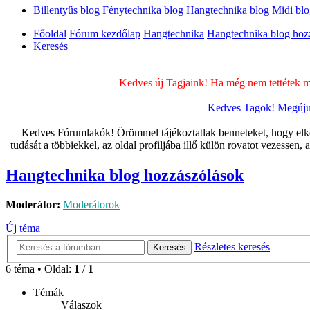
Billentyűs blog
Fénytechnika blog
Hangtechnika blog
Midi bl
Főoldal
Fórum kezdőlap
Hangtechnika
Hangtechnika blog hoz
Keresés
Kedves új Tagjaink! Ha még nem tettétek me
Kedves Tagok! Megújult
Kedves Fórumlakók! Örömmel tájékoztatlak benneteket, hogy elkészü
tudását a többiekkel, az oldal profiljába illő külön rovatot vezessen,
Hangtechnika blog hozzászólások
Moderátor:
Moderátorok
Új téma
Részletes keresés
Keresés
6 téma • Oldal:
1
/
1
Témák
Válaszok