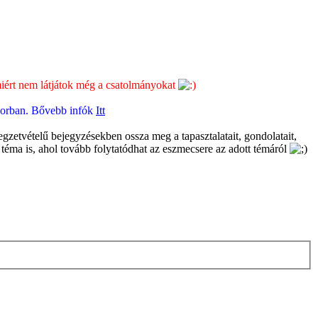
 miért nem látjátok még a csatolmányokat
üsorban. Bővebb infók
Itt
gzetvételű bejegyzésekben ossza meg a tapasztalatait, gondolatait,
 téma is, ahol tovább folytatódhat az eszmecsere az adott témáról