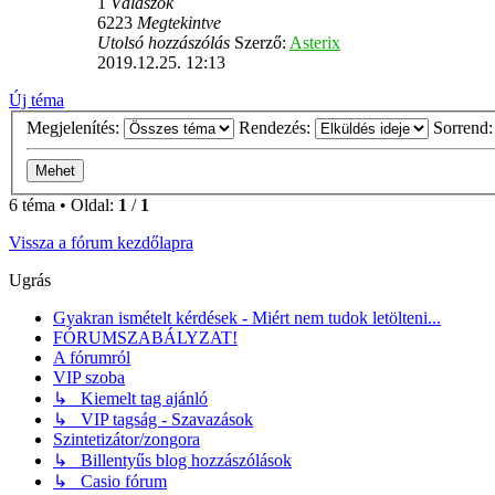
1
Válaszok
6223
Megtekintve
Utolsó hozzászólás
Szerző:
Asterix
2019.12.25. 12:13
Új téma
Megjelenítés:
Rendezés:
Sorrend
6 téma • Oldal:
1
/
1
Vissza a fórum kezdőlapra
Ugrás
Gyakran ismételt kérdések - Miért nem tudok letölteni...
FÓRUMSZABÁLYZAT!
A fórumról
VIP szoba
↳ Kiemelt tag ajánló
↳ VIP tagság - Szavazások
Szintetizátor/zongora
↳ Billentyűs blog hozzászólások
↳ Casio fórum