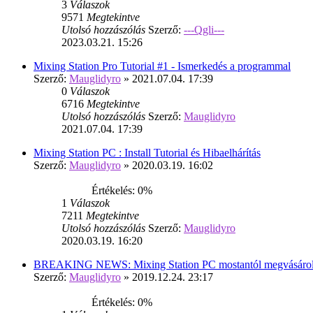
3
Válaszok
9571
Megtekintve
Utolsó hozzászólás
Szerző:
---Qgli---
2023.03.21. 15:26
Mixing Station Pro Tutorial #1 - Ismerkedés a programmal
Szerző:
Mauglidyro
» 2021.07.04. 17:39
0
Válaszok
6716
Megtekintve
Utolsó hozzászólás
Szerző:
Mauglidyro
2021.07.04. 17:39
Mixing Station PC : Install Tutorial és Hibaelhárítás
Szerző:
Mauglidyro
» 2020.03.19. 16:02
Értékelés: 0%
1
Válaszok
7211
Megtekintve
Utolsó hozzászólás
Szerző:
Mauglidyro
2020.03.19. 16:20
BREAKING NEWS: Mixing Station PC mostantól megvásárol
Szerző:
Mauglidyro
» 2019.12.24. 23:17
Értékelés: 0%