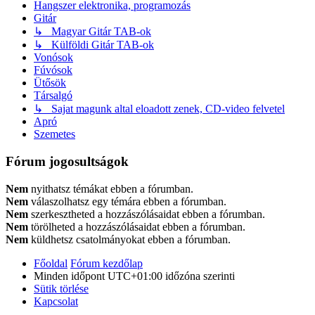
Hangszer elektronika, programozás
Gitár
↳ Magyar Gitár TAB-ok
↳ Külföldi Gitár TAB-ok
Vonósok
Fúvósok
Ütősök
Társalgó
↳ Sajat magunk altal eloadott zenek, CD-video felvetel
Apró
Szemetes
Fórum jogosultságok
Nem
nyithatsz témákat ebben a fórumban.
Nem
válaszolhatsz egy témára ebben a fórumban.
Nem
szerkesztheted a hozzászólásaidat ebben a fórumban.
Nem
törölheted a hozzászólásaidat ebben a fórumban.
Nem
küldhetsz csatolmányokat ebben a fórumban.
Főoldal
Fórum kezdőlap
Minden időpont
UTC+01:00
időzóna szerinti
Sütik törlése
Kapcsolat