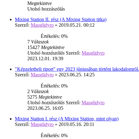
Megtekintve
Utolsó hozzászólás
Mixing Station II. rész (A Mixing Station titka)
Szerző:
Mauglidyro
» 2019.05.21. 00:12
Értékelés: 0%
7
Válaszok
15427
Megtekintve
Utolsó hozzászólás
Szerző:
Mauglidyro
2023.12.01. 19:39
"Képzeletbeli riport" egy 2023 júniusában történt lakodalomról
Szerző:
Mauglidyro
» 2023.06.25. 14:25
Értékelés: 0%
2
Válaszok
5275
Megtekintve
Utolsó hozzászólás
Szerző:
Mauglidyro
2023.06.25. 16:05
Mixing Station I. rész (A Mixing Station, mint olyan)
Szerző:
Mauglidyro
» 2019.05.16. 20:11
Értékelés: 0%