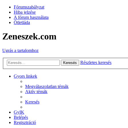
Fórumszabályzat
Hiba jelzése
A fórum használata
Ötletláda
Zeneszek.com
Ugrás a tartalomhoz
Részletes keresés
Keresés
Gyors linkek
Megválaszolatlan témák
Aktív témák
Keresés
GyIK
Belépés
Regisztráció