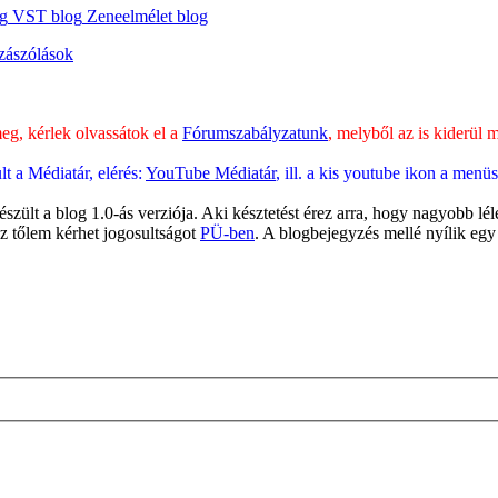
og
VST blog
Zeneelmélet blog
zászólások
g, kérlek olvassátok el a
Fórumszabályzatunk
, melyből az is kiderül
 a Médiatár, elérés:
YouTube Médiatár
, ill. a kis youtube ikon a men
lt a blog 1.0-ás verziója. Aki késztetést érez arra, hogy nagyobb léle
 az tőlem kérhet jogosultságot
PÜ-ben
. A blogbejegyzés mellé nyílik egy