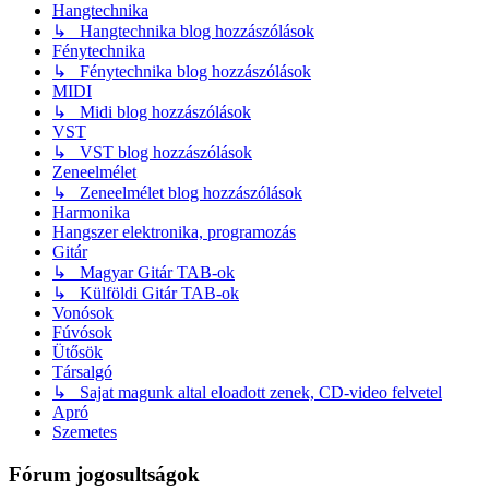
Hangtechnika
↳ Hangtechnika blog hozzászólások
Fénytechnika
↳ Fénytechnika blog hozzászólások
MIDI
↳ Midi blog hozzászólások
VST
↳ VST blog hozzászólások
Zeneelmélet
↳ Zeneelmélet blog hozzászólások
Harmonika
Hangszer elektronika, programozás
Gitár
↳ Magyar Gitár TAB-ok
↳ Külföldi Gitár TAB-ok
Vonósok
Fúvósok
Ütősök
Társalgó
↳ Sajat magunk altal eloadott zenek, CD-video felvetel
Apró
Szemetes
Fórum jogosultságok