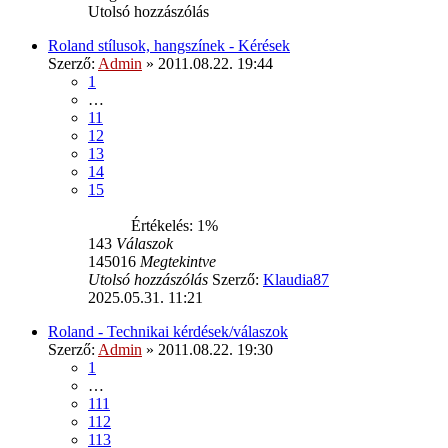
Utolsó hozzászólás
Roland stílusok, hangszínek - Kérések
Szerző:
Admin
» 2011.08.22. 19:44
1
…
11
12
13
14
15
Értékelés: 1%
143
Válaszok
145016
Megtekintve
Utolsó hozzászólás
Szerző:
Klaudia87
2025.05.31. 11:21
Roland - Technikai kérdések/válaszok
Szerző:
Admin
» 2011.08.22. 19:30
1
…
111
112
113