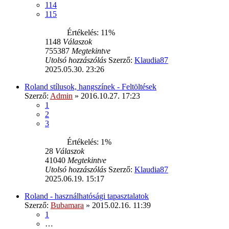
114
115
Értékelés: 11%
1148
Válaszok
755387
Megtekintve
Utolsó hozzászólás
Szerző:
Klaudia87
2025.05.30. 23:26
Roland stílusok, hangszínek - Feltöltések
Szerző:
Admin
» 2016.10.27. 17:23
1
2
3
Értékelés: 1%
28
Válaszok
41040
Megtekintve
Utolsó hozzászólás
Szerző:
Klaudia87
2025.06.19. 15:17
Roland - használhatósági tapasztalatok
Szerző:
Bubamara
» 2015.02.16. 11:39
1
…