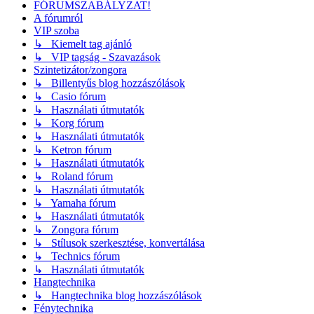
FÓRUMSZABÁLYZAT!
A fórumról
VIP szoba
↳ Kiemelt tag ajánló
↳ VIP tagság - Szavazások
Szintetizátor/zongora
↳ Billentyűs blog hozzászólások
↳ Casio fórum
↳ Használati útmutatók
↳ Korg fórum
↳ Használati útmutatók
↳ Ketron fórum
↳ Használati útmutatók
↳ Roland fórum
↳ Használati útmutatók
↳ Yamaha fórum
↳ Használati útmutatók
↳ Zongora fórum
↳ Stílusok szerkesztése, konvertálása
↳ Technics fórum
↳ Használati útmutatók
Hangtechnika
↳ Hangtechnika blog hozzászólások
Fénytechnika