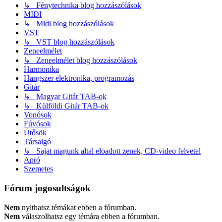
↳ Fénytechnika blog hozzászólások
MIDI
↳ Midi blog hozzászólások
VST
↳ VST blog hozzászólások
Zeneelmélet
↳ Zeneelmélet blog hozzászólások
Harmonika
Hangszer elektronika, programozás
Gitár
↳ Magyar Gitár TAB-ok
↳ Külföldi Gitár TAB-ok
Vonósok
Fúvósok
Ütősök
Társalgó
↳ Sajat magunk altal eloadott zenek, CD-video felvetel
Apró
Szemetes
Fórum jogosultságok
Nem
nyithatsz témákat ebben a fórumban.
Nem
válaszolhatsz egy témára ebben a fórumban.