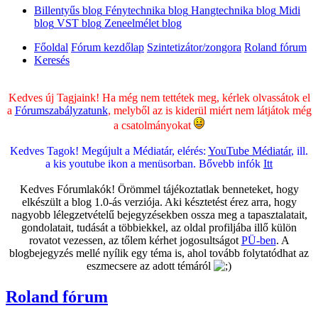
Billentyűs blog
Fénytechnika blog
Hangtechnika blog
Midi
blog
VST blog
Zeneelmélet blog
Főoldal
Fórum kezdőlap
Szintetizátor/zongora
Roland fórum
Keresés
Kedves új Tagjaink! Ha még nem tettétek meg, kérlek olvassátok el
a
Fórumszabályzatunk
, melyből az is kiderül miért nem látjátok még
a csatolmányokat
Kedves Tagok! Megújult a Médiatár, elérés:
YouTube Médiatár
, ill.
a kis youtube ikon a menüsorban. Bővebb infók
Itt
Kedves Fórumlakók! Örömmel tájékoztatlak benneteket, hogy
elkészült a blog 1.0-ás verziója. Aki késztetést érez arra, hogy
nagyobb lélegzetvételű bejegyzésekben ossza meg a tapasztalatait,
gondolatait, tudását a többiekkel, az oldal profiljába illő külön
rovatot vezessen, az tőlem kérhet jogosultságot
PÜ-ben
. A
blogbejegyzés mellé nyílik egy téma is, ahol tovább folytatódhat az
eszmecsere az adott témáról
Roland fórum