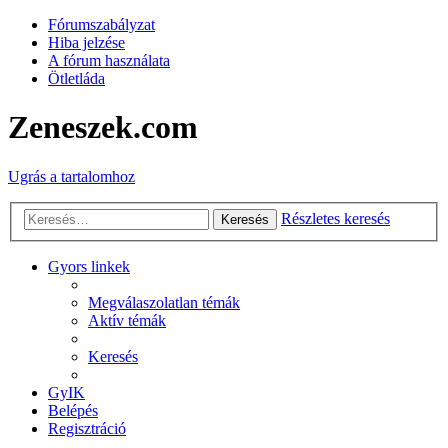
Fórumszabályzat
Hiba jelzése
A fórum használata
Ötletláda
Zeneszek.com
Ugrás a tartalomhoz
Részletes keresés
Keresés
Gyors linkek
Megválaszolatlan témák
Aktív témák
Keresés
GyIK
Belépés
Regisztráció