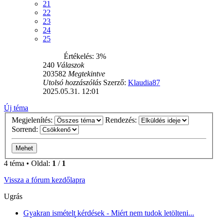
21
22
23
24
25
Értékelés: 3%
240
Válaszok
203582
Megtekintve
Utolsó hozzászólás
Szerző:
Klaudia87
2025.05.31. 12:01
Új téma
Megjelenítés:
Rendezés:
Sorrend:
4 téma • Oldal:
1
/
1
Vissza a fórum kezdőlapra
Ugrás
Gyakran ismételt kérdések - Miért nem tudok letölteni...