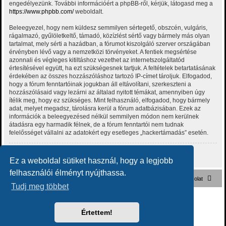
engedélyezünk. További információért a phpBB-ről, kérjük, látogasd meg a
https://www.phpbb.com/
weboldalt.
Beleegyezel, hogy nem küldesz semmilyen sértegető, obszcén, vulgáris,
rágalmazó, gyűlöletkeltő, támadó, közízlést sértő vagy bármely más olyan
tartalmat, mely sérti a hazádban, a fórumot kiszolgáló szerver országában
érvényben lévő vagy a nemzetközi törvényeket. A fentiek megsértése
azonnali és végleges kitiltáshoz vezethet az internetszolgáltatód
értesítésével együtt, ha ezt szükségesnek tartjuk. A feltételek betartatásának
érdekében az összes hozzászóláshoz tartozó IP-címet tároljuk. Elfogadod,
hogy a fórum fenntartóinak jogukban áll eltávolítani, szerkeszteni a
hozzászólásaid vagy lezárni az általad nyitott témákat, amennyiben úgy
ítélik meg, hogy ez szükséges. Mint felhasználó, elfogadod, hogy bármely
adat, melyet megadsz, tárolásra kerül a fórum adatbázisában. Ezek az
információk a beleegyezésed nélkül semmilyen módon nem kerülnek
átadásra egy harmadik félnek, de a fórum fenntartói nem tudnak
felelősséget vállalni az adatokért egy esetleges „hackertámadás” esetén.
Vissza az előző oldalra
Ez a weboldal sütiket használ, hogy a legjobb
felhasználói élményt nyújthassa.
Főoldal
Fórum kezdőlap
Kapcsolat
Tudj meg többet
Powered by
phpBB
® Forum Software © phpBB Limited
Style
Rock'n Roll
ported 3.2 by
phpBB Spain
Értettem!
Magyar fordítás ©
Magyar phpBB Közösség
Adatvédelmi nyilatkozat
|
Használati feltételek