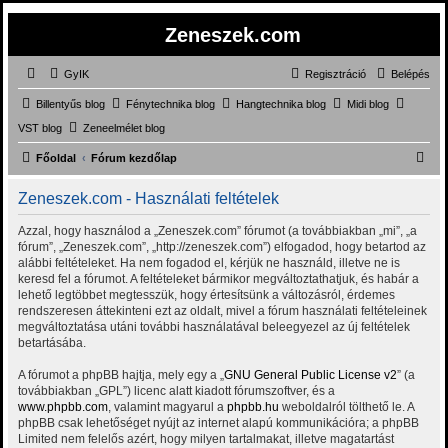
Zeneszek.com
GyIK
Regisztráció
Belépés
Billentyűs blog
Fénytechnika blog
Hangtechnika blog
Midi blog
VST blog
Zeneelmélet blog
K
Főoldal
Fórum kezdőlap
e
Zeneszek.com - Használati feltételek
r
e
Azzal, hogy használod a „Zeneszek.com” fórumot (a továbbiakban „mi”, „a
fórum”, „Zeneszek.com”, „http://zeneszek.com”) elfogadod, hogy betartod az
s
alábbi feltételeket. Ha nem fogadod el, kérjük ne használd, illetve ne is
é
keresd fel a fórumot. A feltételeket bármikor megváltoztathatjuk, és habár a
lehető legtöbbet megtesszük, hogy értesítsünk a változásról, érdemes
s
rendszeresen áttekinteni ezt az oldalt, mivel a fórum használati feltételeinek
megváltoztatása utáni további használatával beleegyezel az új feltételek
betartásába.
A fórumot a phpBB hajtja, mely egy a „
GNU General Public License v2
” (a
továbbiakban „GPL”) licenc alatt kiadott fórumszoftver, és a
www.phpbb.com
, valamint magyarul a
phpbb.hu
weboldalról tölthető le. A
phpBB csak lehetőséget nyújt az internet alapú kommunikációra; a phpBB
Limited nem felelős azért, hogy milyen tartalmakat, illetve magatartást