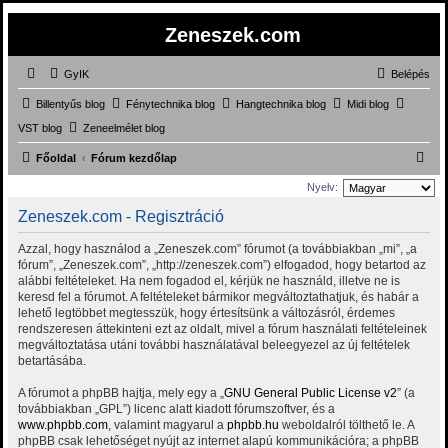
Zeneszek.com
GyIK
Belépés
Billentyűs blog
Fénytechnika blog
Hangtechnika blog
Midi blog
VST blog
Zeneelmélet blog
K
Főoldal
Fórum kezdőlap
e
Nyelv:
r
Zeneszek.com - Regisztráció
e
Azzal, hogy használod a „Zeneszek.com” fórumot (a továbbiakban „mi”, „a
s
fórum”, „Zeneszek.com”, „http://zeneszek.com”) elfogadod, hogy betartod az
é
alábbi feltételeket. Ha nem fogadod el, kérjük ne használd, illetve ne is
keresd fel a fórumot. A feltételeket bármikor megváltoztathatjuk, és habár a
s
lehető legtöbbet megtesszük, hogy értesítsünk a változásról, érdemes
rendszeresen áttekinteni ezt az oldalt, mivel a fórum használati feltételeinek
megváltoztatása utáni további használatával beleegyezel az új feltételek
betartásába.
A fórumot a phpBB hajtja, mely egy a „
GNU General Public License v2
” (a
továbbiakban „GPL”) licenc alatt kiadott fórumszoftver, és a
www.phpbb.com
, valamint magyarul a
phpbb.hu
weboldalról tölthető le. A
phpBB csak lehetőséget nyújt az internet alapú kommunikációra; a phpBB