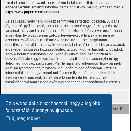
Limited nem felelős azért, hogy milyen tartalmakat, illetve magatartást
engedélyezünk. További információért a phpBB-ről, kérjük, látogasd meg a
https://www.phpbb.com/
weboldalt.
Beleegyezel, hogy nem küldesz semmilyen sértegető, obszcén, vulgáris,
rágalmazó, gyűlöletkeltő, támadó, közízlést sértő vagy bármely más olyan
tartalmat, mely sérti a hazádban, a fórumot kiszolgáló szerver országában
érvényben lévő vagy a nemzetközi törvényeket. A fentiek megsértése
azonnali és végleges kitiltáshoz vezethet az internetszolgáltatód
értesítésével együtt, ha ezt szükségesnek tartjuk. A feltételek betartatásának
érdekében az összes hozzászóláshoz tartozó IP-címet tároljuk. Elfogadod,
hogy a fórum fenntartóinak jogukban áll eltávolítani, szerkeszteni a
hozzászólásaid vagy lezárni az általad nyitott témákat, amennyiben úgy
ítélik meg, hogy ez szükséges. Mint felhasználó, elfogadod, hogy bármely
adat, melyet megadsz, tárolásra kerül a fórum adatbázisában. Ezek az
információk a beleegyezésed nélkül semmilyen módon nem kerülnek
átadásra egy harmadik félnek, de a fórum fenntartói nem tudnak
felelősséget vállalni az adatokért egy esetleges „hackertámadás” esetén.
Ez a weboldal sütiket használ, hogy a legjobb
Főoldal
Fórum kezdőlap
Kapcsolat
felhasználói élményt nyújthassa.
Tudj meg többet
Powered by
phpBB
® Forum Software © phpBB Limited
Style
Rock'n Roll
ported 3.2 by
phpBB Spain
Magyar fordítás ©
Magyar phpBB Közösség