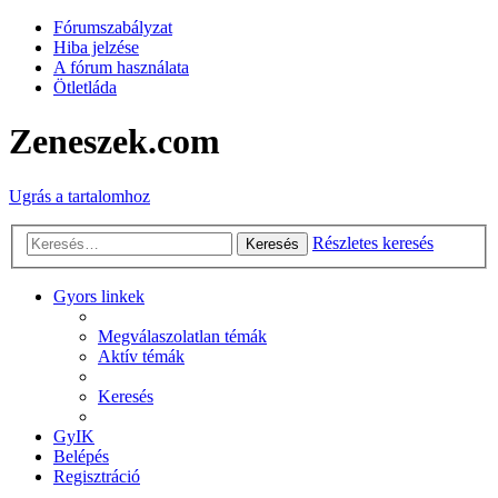
Fórumszabályzat
Hiba jelzése
A fórum használata
Ötletláda
Zeneszek.com
Ugrás a tartalomhoz
Részletes keresés
Keresés
Gyors linkek
Megválaszolatlan témák
Aktív témák
Keresés
GyIK
Belépés
Regisztráció