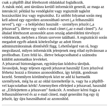
csak a phpBB által létrehozott oldalakkal foglalkozik.
A másik mód, ami tárolásra kerülő információt generál, az maga az
interakció: például ha vendégként vagy regisztrált tagként
hozzászólást írsz vagy regisztrálsz. Ez utóbbi folyamat során meg
kell adnod egy egyedien azonosítható nevet („a felhasználói
neved”), egy – a belépéshez használt – személyes jelszót („a
jelszavad”), illetve egy valós e-mail címet („az e-mail címed”). Az
általad létrehozott azonosítót azon ország adatvédelmi törvényei
védelmezik, melyben a fórum szervere található. A regisztráció során
megadott egyéb adatok kötelezősége az adott fórum
adminisztrátorainak döntésétől függ. Lehetőséged van rá, hogy
megválaszd, milyen információk jelenjenek meg rólad nyilvánosan a
profilodban. Ezen felül ki-, illetve bekapcsolhatod a számodra
küldött automatikus leveleket.
A jelszavad biztonságosan, egyirányúan kódolva tároljuk.
Javasoljuk, hogy teljesen egyedi jelszavat használj! Ezen jelszóval
férhetsz hozzá a fórumos azonosítódhoz, így kérjük, gondosan
kezeld. Semmilyen körülmények közt ne add ki harmadik
személynek, még ha az az oldal üzemeltetője is, vagy ha a phpBB-
vel kapcsolatban kérik! Amennyiben elfelejted a jelszavad, használd
az „Elfelejtettem a jelszavam” funkciót. A rendszer kérni fogja a
felhasználóneved és az e-mail címed, majd generálni fog egy új
jelszót, így újra használhatod az azonosítód.