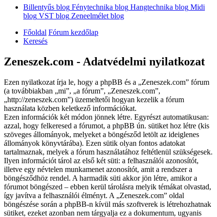
Billentyűs blog
Fénytechnika blog
Hangtechnika blog
Midi
blog
VST blog
Zeneelmélet blog
Főoldal
Fórum kezdőlap
Keresés
Zeneszek.com - Adatvédelmi nyilatkozat
Ezen nyilatkozat írja le, hogy a phpBB és a „Zeneszek.com” fórum
(a továbbiakban „mi”, „a fórum”, „Zeneszek.com”,
„http://zeneszek.com”) üzemeltetői hogyan kezelik a fórum
használata közben keletkező információkat.
Ezen információk két módon jönnek létre. Egyrészt automatikusan:
azzal, hogy felkeresed a fórumot, a phpBB ún. sütiket hoz létre (kis
szöveges állományok, melyeket a böngésződ letölt az ideiglenes
állományok könyvtárába). Ezen sütik olyan fontos adatokat
tartalmaznak, melyek a fórum használatához feltétlenül szükségesek.
Ilyen információt tárol az első két süti: a felhasználói azonosítót,
illetve egy névtelen munkamenet azonosítót, amit a rendszer a
böngésződhöz rendel. A harmadik süti akkor jön létre, amikor a
fórumot böngészed – ebben kerül tárolásra melyik témákat olvastad,
így javítva a felhasználói élményt. A „Zeneszek.com” oldal
böngészése során a phpBB-n kívül más szoftverek is létrehozhatnak
sütiket, ezeket azonban nem tárgyalja ez a dokumentum, ugyanis