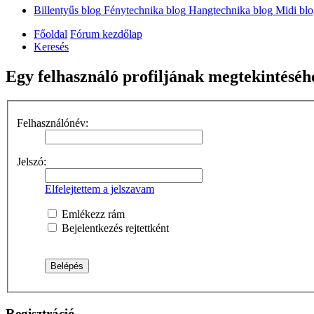
Billentyűs blog
Fénytechnika blog
Hangtechnika blog
Midi bl
Főoldal
Fórum kezdőlap
Keresés
Egy felhasználó profiljának megtekintéséhe
Felhasználónév:
Jelszó:
Elfelejtettem a jelszavam
Emlékezz rám
Bejelentkezés rejtettként
Regisztráció