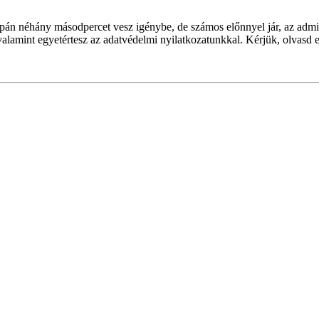
supán néhány másodpercet vesz igénybe, de számos előnnyel jár, az admin
 valamint egyetértesz az adatvédelmi nyilatkozatunkkal. Kérjük, olvasd e