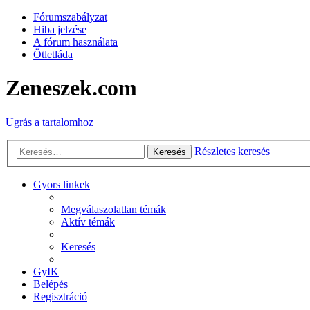
Fórumszabályzat
Hiba jelzése
A fórum használata
Ötletláda
Zeneszek.com
Ugrás a tartalomhoz
Részletes keresés
Keresés
Gyors linkek
Megválaszolatlan témák
Aktív témák
Keresés
GyIK
Belépés
Regisztráció