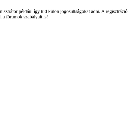
isztrátor például így tud külön jogosultságokat adni. A regisztráció
l a fórumok szabályait is!