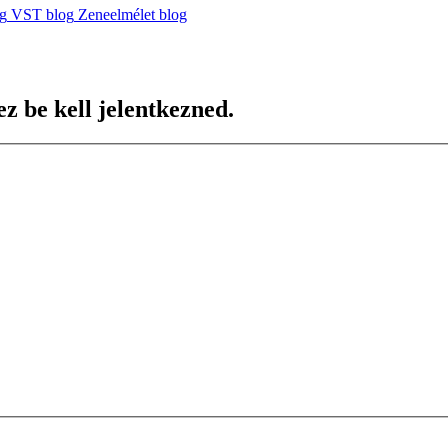
og
VST blog
Zeneelmélet blog
z be kell jelentkezned.