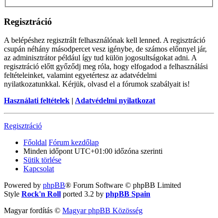
Regisztráció
A belépéshez regisztrált felhasználónak kell lenned. A regisztráció
csupán néhány másodpercet vesz igénybe, de számos előnnyel jár,
az adminisztrátor például így tud külön jogosultságokat adni. A
regisztráció előtt győződj meg róla, hogy elfogadod a felhasználási
feltételeinket, valamint egyetértesz az adatvédelmi
nyilatkozatunkkal. Kérjük, olvasd el a fórumok szabályait is!
Használati feltételek
|
Adatvédelmi nyilatkozat
Regisztráció
Főoldal
Fórum kezdőlap
Minden időpont
UTC+01:00
időzóna szerinti
Sütik törlése
Kapcsolat
Powered by
phpBB
® Forum Software © phpBB Limited
Style
Rock'n Roll
ported 3.2 by
phpBB Spain
Magyar fordítás ©
Magyar phpBB Közösség