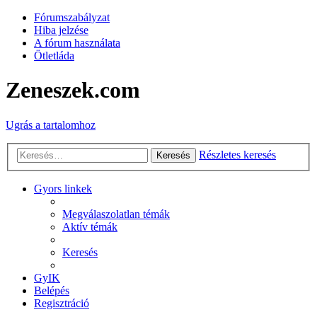
Fórumszabályzat
Hiba jelzése
A fórum használata
Ötletláda
Zeneszek.com
Ugrás a tartalomhoz
Részletes keresés
Keresés
Gyors linkek
Megválaszolatlan témák
Aktív témák
Keresés
GyIK
Belépés
Regisztráció