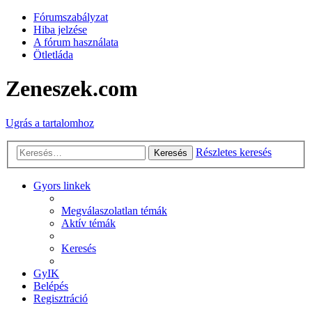
Fórumszabályzat
Hiba jelzése
A fórum használata
Ötletláda
Zeneszek.com
Ugrás a tartalomhoz
Részletes keresés
Keresés
Gyors linkek
Megválaszolatlan témák
Aktív témák
Keresés
GyIK
Belépés
Regisztráció