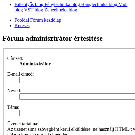
Billentyűs blog
Fénytechnika blog
Hangtechnika blog
Midi
blog
VST blog
Zeneelmélet blog
Főoldal
Fórum kezdőlap
Keresés
Fórum adminisztrátor értesítése
Címzett:
Adminisztrátor
E-mail címed:
Neved:
Téma:
Üzenet tartalma:
Az üzenet sima szövegként kerül elküldésre, ne használj HTML-t
válaszcíme a te e-mail címed lesz.