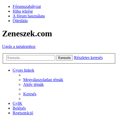
Fórumszabályzat
Hiba jelzése
A fórum használata
Ötletláda
Zeneszek.com
Ugrás a tartalomhoz
Részletes keresés
Keresés
Gyors linkek
Megválaszolatlan témák
Aktív témák
Keresés
GyIK
Belépés
Regisztráció