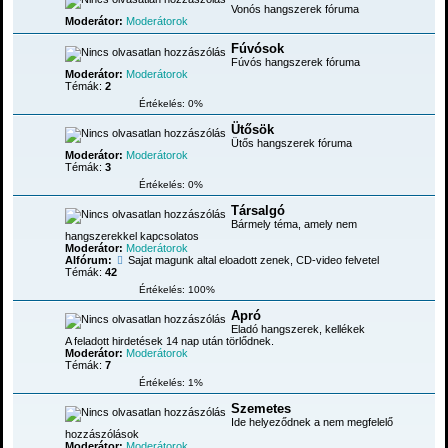
Vonós hangszerek fóruma
Moderátor:
Moderátorok
Fúvósok
Fúvós hangszerek fóruma
Moderátor:
Moderátorok
Témák:
2
Értékelés: 0%
Ütősök
Ütős hangszerek fóruma
Moderátor:
Moderátorok
Témák:
3
Értékelés: 0%
Társalgó
Bármely téma, amely nem
hangszerekkel kapcsolatos
Moderátor:
Moderátorok
Alfórum:
Sajat magunk altal eloadott zenek, CD-video felvetel
Témák:
42
Értékelés: 100%
Apró
Eladó hangszerek, kellékek
A feladott hirdetések 14 nap után törlődnek.
Moderátor:
Moderátorok
Témák:
7
Értékelés: 1%
Szemetes
Ide helyeződnek a nem megfelelő
hozzászólások
Moderátor:
Moderátorok