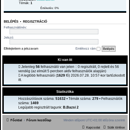
Témák:
1
Értékelés: 0%
BELÉPÉS
•
REGISZTRÁCIÓ
Felhasználónév:
Jelszó:
Elfelejtettem a jelszavam
Emlékezz rám
Ki van itt
Jelenleg
56
felhasználó van jelen :: 0 regisztrált, 0 rejtett és 56
vendég (az elmúlt 5 percben aktív felhasználók alapján)
A legtöbb felhasználó (
1629
fő) 2026.07.28. 10:57-kor tartózkodott
itt.
Statisztika
Hozzászólások száma:
51632
• Témák száma:
279
• Felhasználók
száma:
1469
Legújabb regisztrált tagunk:
B.Bazsi 2
Főoldal
Fórum kezdőlap
Minden időpont
UTC+01:00
időzóna szerinti
Kapcsolat
Sütik törlése