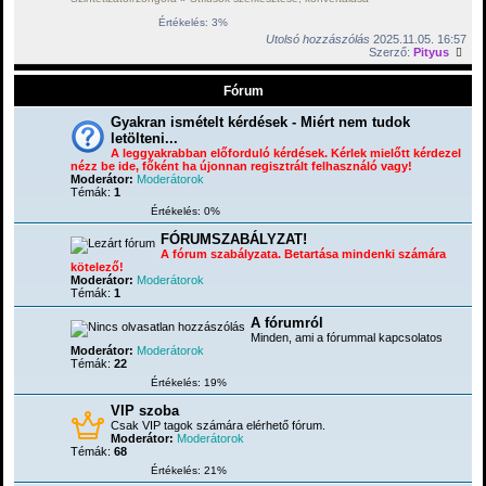
Értékelés: 3%
Utolsó hozzászólás
2025.11.05. 16:57
Szerző:
Pityus
Fórum
Gyakran ismételt kérdések - Miért nem tudok
letölteni...
A leggyakrabban előforduló kérdések. Kérlek mielőtt kérdezel
nézz be ide, főként ha újonnan regisztrált felhasználó vagy!
Moderátor:
Moderátorok
Témák:
1
Értékelés: 0%
FÓRUMSZABÁLYZAT!
A fórum szabályzata. Betartása mindenki számára
kötelező!
Moderátor:
Moderátorok
Témák:
1
A fórumról
Minden, ami a fórummal kapcsolatos
Moderátor:
Moderátorok
Témák:
22
Értékelés: 19%
VIP szoba
Csak VIP tagok számára elérhető fórum.
Moderátor:
Moderátorok
Témák:
68
Értékelés: 21%