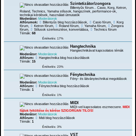
Szintetizátor/zongora
Billentyűs fórum... Casio, Korg, Ketron,
Roland, Technics, Yamaha stílusok, hangszínek, performance-ok,
technikai kérdések, használati útmutatók
Moderátor:
Moderátorok
Alfórumok:
Billentyűs blog hozzászólások
,
Casio fórum
,
Korg
fórum
,
Ketron fórum
,
Roland fórum
,
Yamaha fórum
,
Zongora
fórum
,
Stílusok szerkesztése, konvertálása
,
Technics fórum
Témák:
68
Értékelés: 17%
Hangtechnika
Hangtechnikával kapcsolatos témák
Moderátor:
Moderátorok
Alfórum:
Hangtechnika blog hozzászólások
Témák:
15
Értékelés: 23%
Fénytechnika
Fény- és látványtechnikai megoldások
Moderátor:
Moderátorok
Alfórum:
Fénytechnika blog hozzászólások
Témák:
1
Értékelés: 1%
MIDI
MIDI-vel kapcsolatos eszmecsere.
MIDI
fájlok feltöltése és kérése SZIGORÚAN TILOS!
Moderátor:
Moderátorok
Alfórum:
Midi blog hozzászólások
Témák:
1
Értékelés: 3%
VST