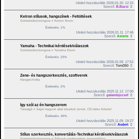
Utolsó hozzászólás
2026.01.20. 12:15
Szerző:
B.Bazsi
Ketron stílusok, hangszínek - Feltöltések
Szintetizátor/zongora
»
Ketron fórum
Értékelés: 1%
Utolsó hozzászólás
2026.01.11. 17:46
Szerző:
Asterix
Yamaha - Technikai kérdések/válaszok
Szintetizátor/zongora
»
Yamaha fórum
Értékelés: 25%
Utolsó hozzászólás
2026.01.09. 17:52
Szerző:
Tomi350
Zene- és hangszerkesztés, szoftverek
Hangtechnika
Értékelés: 2%
Utolsó hozzászólás
2025.11.12. 17:00
Szerző:
galambjozsef
Így szól az én hangszerem
Társalgó
»
Sajat magunk altal eloadott zenek, CD-video felvetel
Értékelés: 46%
Utolsó hozzászólás
2025.11.09. 19:27
Szerző:
Asdert
Stílus szerkesztés, konvertálás-Technikai kérdések/válaszok
Szintetizátor/zongora
»
Stílusok szerkesztése, konvertálása