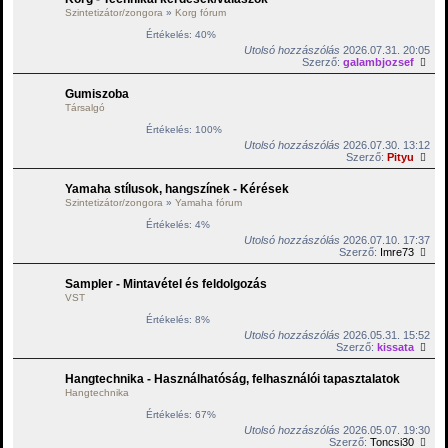
Szintetizátor/zongora
»
Korg fórum
Értékelés: 40%
Utolsó hozzászólás
2026.07.31. 20:05
Szerző:
galambjozsef
Gumiszoba
Társalgó
Értékelés: 100%
Utolsó hozzászólás
2026.07.30. 13:12
Szerző:
Pityu
Yamaha stílusok, hangszínek - Kérések
Szintetizátor/zongora
»
Yamaha fórum
Értékelés: 4%
Utolsó hozzászólás
2026.07.10. 17:37
Szerző:
Imre73
Sampler - Mintavétel és feldolgozás
VST
Értékelés: 8%
Utolsó hozzászólás
2026.05.31. 15:52
Szerző:
kissata
Hangtechnika - Használhatóság, felhasználói tapasztalatok
Hangtechnika
Értékelés: 67%
Utolsó hozzászólás
2026.05.07. 19:30
Szerző:
Toncsi30