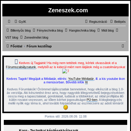
Zeneszek.com
GyIK
Regisztráció
Belépés
Billentyűs blog
Fénytechnika blog
Hangtechnika blog
Midi blog
VST blog
Zeneelmélet blog
K
Főoldal
Fórum kezdőlap
e
r
Kedves új Tagjaink! Ha még nem tettétek meg, kérlek olvassátok el a
Fórumszabályzatunk
, melyből az is kiderül miért nem látjátok még a csatolmányokat
e
s
Kedves Tagok! Megújult a Médiatár, elérés:
YouTube Médiatár
, ill. a kis youtube ikon
é
a menüsorban. Bővebb infók
Itt
s
Kedves Fórumlakók! Örömmel tájékoztatlak benneteket, hogy elkészült a blog 1.0-
ás verziója. Aki késztetést érez arra, hogy nagyobb lélegzetvételű bejegyzésekben
ossza meg a tapasztalatait, gondolatait, tudását a többiekkel, az oldal profiljába illő
külön rovatot vezessen, az tőlem kérhet jogosultságot
PÜ-ben
. A blogbejegyzés
mellé nyílik egy téma is, ahol tovább folytatódhat az eszmecsere az adott témáról
Pontos idő: 2026.08.09. 11:08
Korg - Technikai kérdések/válaszok