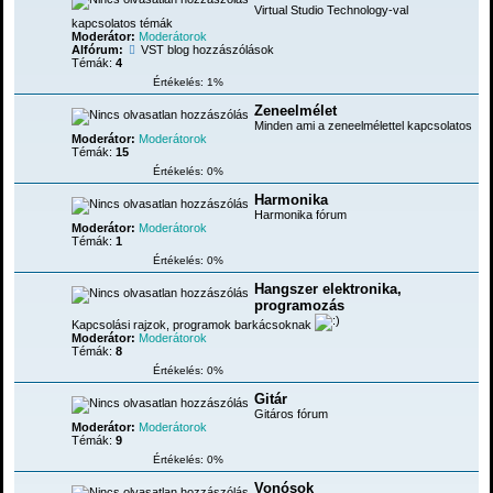
Virtual Studio Technology-val
kapcsolatos témák
Moderátor:
Moderátorok
Alfórum:
VST blog hozzászólások
Témák:
4
Értékelés: 1%
Zeneelmélet
Minden ami a zeneelmélettel kapcsolatos
Moderátor:
Moderátorok
Témák:
15
Értékelés: 0%
Harmonika
Harmonika fórum
Moderátor:
Moderátorok
Témák:
1
Értékelés: 0%
Hangszer elektronika,
programozás
Kapcsolási rajzok, programok barkácsoknak
Moderátor:
Moderátorok
Témák:
8
Értékelés: 0%
Gitár
Gitáros fórum
Moderátor:
Moderátorok
Témák:
9
Értékelés: 0%
Vonósok