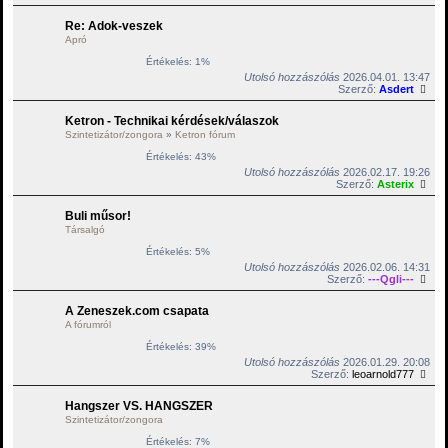
Re: Adok-veszek
Apró
Értékelés: 1%
Utolsó hozzászólás
2026.04.01. 13:47
Szerző:
Asdert
Ketron - Technikai kérdések/válaszok
Szintetizátor/zongora
»
Ketron fórum
Értékelés: 43%
Utolsó hozzászólás
2026.02.17. 19:26
Szerző:
Asterix
Buli műsor!
Társalgó
Értékelés: 5%
Utolsó hozzászólás
2026.02.06. 14:31
Szerző:
---Qgli---
A Zeneszek.com csapata
A fórumról
Értékelés: 39%
Utolsó hozzászólás
2026.01.29. 20:08
Szerző:
leoarnold777
Hangszer VS. HANGSZER
Szintetizátor/zongora
Értékelés: 7%