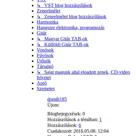
↳ VST blog hozzászólások
Zeneelmélet
↳ Zeneelmélet blog hozzászólások
Harmonika
Hangszer elektronika, programozás
Gitár
↳ Magyar Gitár TAB-ok
↳ Külföldi Gitár TAB-ok
Vonósok
Fúvósok
Ütősök
Társalgó
↳ Sajat magunk altal eloadott zenek, CD-video
felvetel
Apró
Szemetes
domih185
Újonc
Blogbejegyzések:
0
Hozzászólások a témában:
1
Hozzászólások:
6
Csatlakozott:
2016.05.08. 12:04