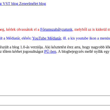
og
VST blog
Zeneelmélet blog
g, kérlek olvassátok el a
Fórumszabályzatunk
, melyből az is kiderül
 a Médiatár, elérés:
YouTube Médiatár
, ill. a kis youtube ikon a men
lt a blog 1.0-ás verziója. Aki késztetést érez arra, hogy nagyobb léle
 az tőlem kérhet jogosultságot
PÜ-ben
. A blogbejegyzés mellé nyílik egy