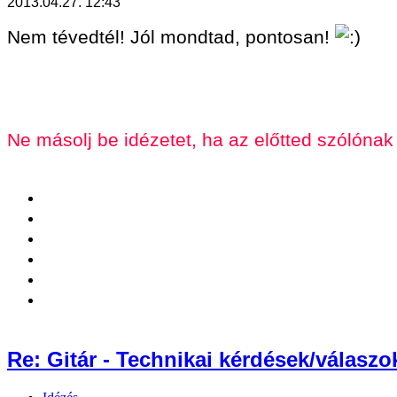
2013.04.27. 12:43
Nem tévedtél! Jól mondtad, pontosan!
Ne másolj be idézetet, ha az előtted szólónak
Re: Gitár - Technikai kérdések/válaszo