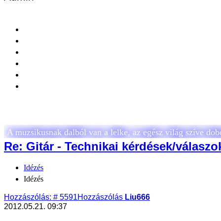
A muzsikusnak dalból van a lelke, az egész világ szíve dob
Re: Gitár - Technikai kérdések/válaszo
Idézés
Idézés
Hozzászólás: # 5591
Hozzászólás
Liu666
2012.05.21. 09:37