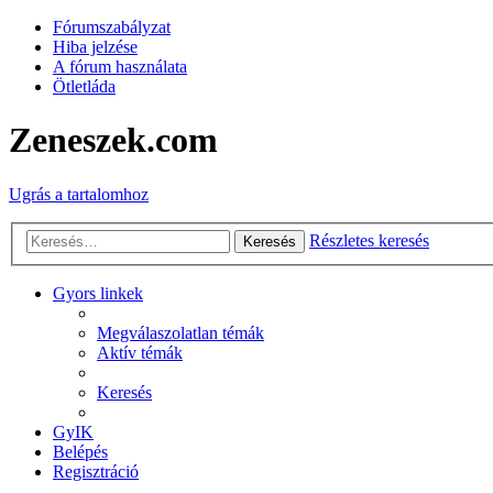
Fórumszabályzat
Hiba jelzése
A fórum használata
Ötletláda
Zeneszek.com
Ugrás a tartalomhoz
Részletes keresés
Keresés
Gyors linkek
Megválaszolatlan témák
Aktív témák
Keresés
GyIK
Belépés
Regisztráció