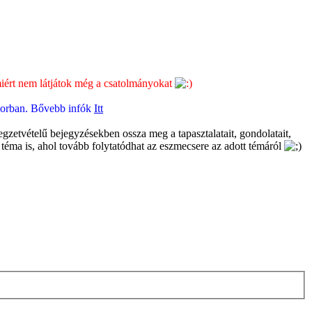
 miért nem látjátok még a csatolmányokat
üsorban. Bővebb infók
Itt
gzetvételű bejegyzésekben ossza meg a tapasztalatait, gondolatait,
 téma is, ahol tovább folytatódhat az eszmecsere az adott témáról