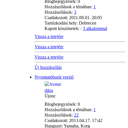
Blogbejegyzések:
0
Hozzászólások a témában:
1
Hozzászólások:
3
Csatlakozott:
2011.09.01. 20:05
Tartózkodási hely:
Debrecen
Kapott köszönetek: :
3 alkalommal
Vissza a tetejére
Vissza a tetejére
Vissza a tetejére
Új hozzászólás
Nyomtatóbarát verzió
djkis
Újonc
Blogbejegyzések:
0
Hozzászólások a témában:
1
Hozzászólások:
22
Csatlakozott:
2013.04.17. 17:42
Hangszer:
Yamaha, Korg