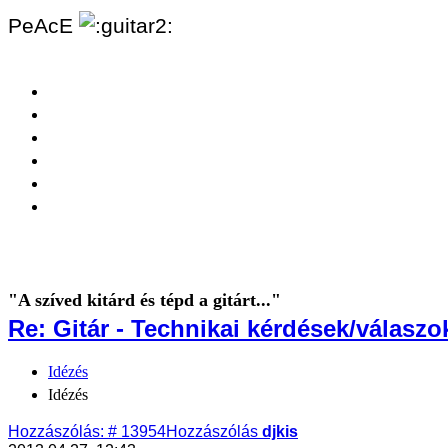
PeAcE
"A szíved kitárd és tépd a gitárt..."
Re: Gitár - Technikai kérdések/válaszo
Idézés
Idézés
Hozzászólás: # 13954
Hozzászólás
djkis