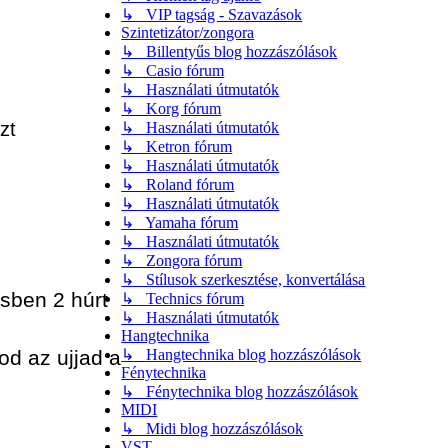
↳ VIP tagság - Szavazások
Szintetizátor/zongora
↳ Billentyűs blog hozzászólások
↳ Casio fórum
↳ Használati útmutatók
↳ Korg fórum
zt
↳ Használati útmutatók
↳ Ketron fórum
↳ Használati útmutatók
↳ Roland fórum
↳ Használati útmutatók
↳ Yamaha fórum
↳ Használati útmutatók
↳ Zongora fórum
↳ Stílusok szerkesztése, konvertálása
ésben 2 húrt
↳ Technics fórum
↳ Használati útmutatók
Hangtechnika
↳ Hangtechnika blog hozzászólások
od az ujjad a
Fénytechnika
↳ Fénytechnika blog hozzászólások
MIDI
↳ Midi blog hozzászólások
VST