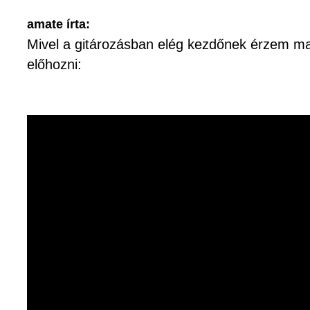
amate írta:
Mivel a gitározásban elég kezdőnek érzem m
előhozni: