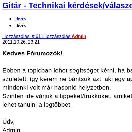
Gitár - Technikai kérdések/válasz
Idézés
Idézés
Hozzászólás: # 611
Hozzászólás
Admin
2011.10.26. 23:21
Kedves Fórumozók!
Ebben a topicban lehet segítséget kérni, ha b
született, így kérem ne bántsuk azt, aki egy
mindenki volt már hasonló helyzetben.
Szintén ide várjuk a tippeket/trükköket, ami
lehet tanulni a legtöbbet.
Üdv,
Admin