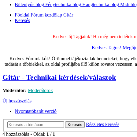
Billentyűs blog
Fénytechnika blog
Hangtechnika blog
Midi bl
Főoldal
Fórum kezdőlap
Gitár
Keresés
Kedves új Tagjaink! Ha még nem tettétek me
Kedves Tagok! Megújult
Kedves Fórumlakók! Örömmel tájékoztatlak benneteket, hogy elkészü
tudását a többiekkel, az oldal profiljába illő külön rovatot vezessen,
Gitár - Technikai kérdések/válaszok
Moderátor:
Moderátorok
Új hozzászólás
Nyomtatóbarát verzió
Részletes keresés
Keresés
4 hozzászólás • Oldal:
1
/
1