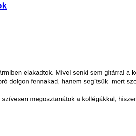
ok
ármiben elakadtok. Mivel senki sem gitárral a 
 apró dolgon fennakad, hanem segítsük, mert sz
ket szívesen megosztanátok a kollégákkal, hisz