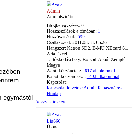
Admin
Adminisztrátor
Blogbejegyzések:
0
Hozzászólások a témában:
1
Hozzászólások:
599
Csatlakozott:
2011.08.18. 05:26
Hangszer:
Ketron SD2, E-MU XBoard 61,
Aria Excel
Tartózkodási hely:
Borsod-Abaúj-Zemplén
Megye
kezében
Adott köszönetek: :
617 alkalommal
Kapott köszönetek: :
1493 alkalommal
erintem
Kapcsolat:
Kapcsolat felvétele Admin felhasználóval
Honlap
en egymástól
Vissza a tetejére
Liu666
Újonc