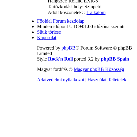
Hangszer:
Roland EXR-5
Tartózkodási hely:
Szinpetri
Adott köszönetek: :
1 alkalom
Főoldal
Fórum kezdőlap
Minden időpont
UTC+01:00
időzóna szerinti
Sütik törlése
Kapcsolat
Powered by
phpBB
® Forum Software © phpBB
Limited
Style
Rock'n Roll
ported 3.2 by
phpBB Spain
Magyar fordítás ©
Magyar phpBB Közösség
Adatvédelmi nyilatkozat
|
Használati feltételek