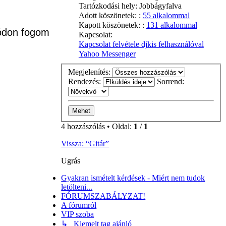
Tartózkodási hely:
Jobbágyfalva
Adott köszönetek: :
55 alkalommal
Kapott köszönetek: :
131 alkalommal
módon fogom
Kapcsolat:
Kapcsolat felvétele djkis felhasználóval
Yahoo Messenger
Megjelenítés:
Rendezés:
Sorrend:
4 hozzászólás • Oldal:
1
/
1
Vissza: “Gitár”
Ugrás
Gyakran ismételt kérdések - Miért nem tudok
letölteni...
FÓRUMSZABÁLYZAT!
A fórumról
VIP szoba
↳ Kiemelt tag ajánló