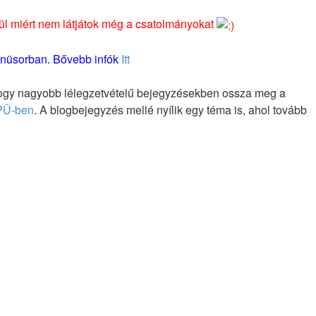
erül miért nem látjátok még a csatolmányokat
 menüsorban. Bővebb infók
Itt
, hogy nagyobb lélegzetvételű bejegyzésekben ossza meg a
PÜ-ben
. A blogbejegyzés mellé nyílik egy téma is, ahol tovább