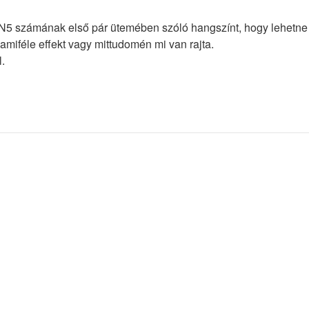
 N5 számának első pár ütemében szóló hangszínt, hogy lehetn
amiféle effekt vagy mittudomén mi van rajta.
l.