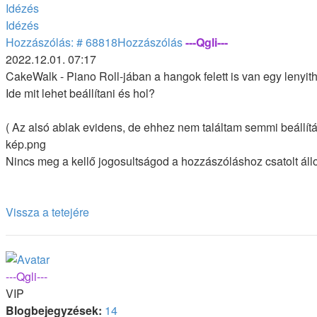
Idézés
Idézés
Hozzászólás: # 68818
Hozzászólás
---Qgli---
2022.12.01. 07:17
CakeWalk - Piano Roll-jában a hangok felett is van egy lenyith
Ide mit lehet beállítani és hol?
( Az alsó ablak evidens, de ehhez nem találtam semmi beállítás
kép.png
Nincs meg a kellő jogosultságod a hozzászóláshoz csatolt á
Vissza a tetejére
---Qgli---
VIP
Blogbejegyzések:
14