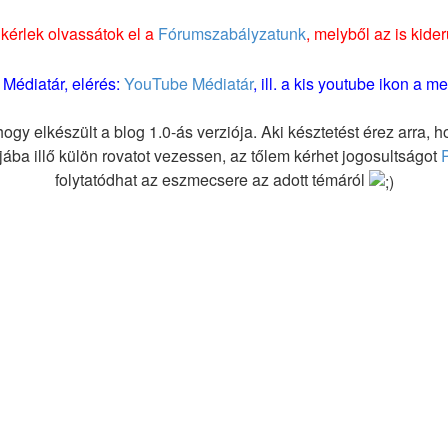
kérlek olvassátok el a
Fórumszabályzatunk
, melyből az is kid
Médiatár, elérés:
YouTube Médiatár
, ill. a kis youtube ikon a
gy elkészült a blog 1.0-ás verziója. Aki késztetést érez arra
iljába illő külön rovatot vezessen, az tőlem kérhet jogosultságot
folytatódhat az eszmecsere az adott témáról