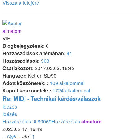
Vissza a tetejére
almatom
VIP
Blogbejegyzések:
0
Hozzászólások a témában:
41
Hozzászólások:
903
Csatlakozott:
2017.02.03. 16:42
Hangszer:
Ketron SD90
Adott köszönetek: :
169 alkalommal
Kapott köszönetek: :
1724 alkalommal
Re: MIDI - Technikai kérdés/válaszok
Idézés
Idézés
Hozzászólás: # 69069
Hozzászólás
almatom
2023.02.17. 16:49
---Qgli---
írta:
↑