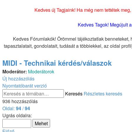
Kedves új Tagjaink! Ha még nem tettétek meg, 
Kedves Tagok! Megújult a 
Kedves Fórumlakók! Örömmel tájékoztatlak benneteket, ho
tapasztalatait, gondolatait, tudását a többiekkel, az oldal prof
MIDI - Technikai kérdés/válaszok
Moderátor:
Moderátorok
Új hozzászólás
Nyomtatóbarát verzió
Keresés
Részletes keresés
936 hozzászólás
Oldal:
94
/
94
Ugrás oldalra:
Előző