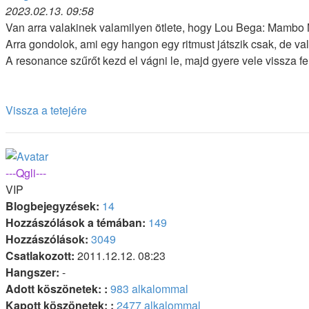
2023.02.13. 09:58
Van arra valakinek valamilyen ötlete, hogy Lou Bega: Mambo
Arra gondolok, ami egy hangon egy ritmust játszik csak, de val
A resonance szűrőt kezd el vágni le, majd gyere vele vissza fe
Vissza a tetejére
---Qgli---
VIP
Blogbejegyzések:
14
Hozzászólások a témában:
149
Hozzászólások:
3049
Csatlakozott:
2011.12.12. 08:23
Hangszer:
-
Adott köszönetek: :
983 alkalommal
Kapott köszönetek: :
2477 alkalommal