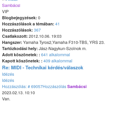
Sambácsi
VIP
Blogbejegyzések:
0
Hozzászólások a témában:
41
Hozzászólások:
367
Csatlakozott:
2012.10.06. 19:03
Hangszer:
Yamaha Tyros2,Yamaha F310-TBS, YRS 23.
Tartózkodási hely:
Jász-Nagykun-Szolnok m.
Adott köszönetek: :
641 alkalommal
Kapott köszönetek: :
409 alkalommal
Re: MIDI - Technikai kérdés/válaszok
Idézés
Idézés
Hozzászólás: # 69057
Hozzászólás
Sambácsi
2023.02.13. 10:10
Van.