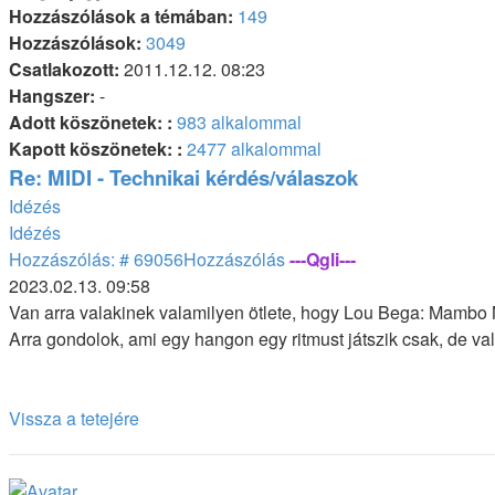
Hozzászólások a témában:
149
Hozzászólások:
3049
Csatlakozott:
2011.12.12. 08:23
Hangszer:
-
Adott köszönetek: :
983 alkalommal
Kapott köszönetek: :
2477 alkalommal
Re: MIDI - Technikai kérdés/válaszok
Idézés
Idézés
Hozzászólás: # 69056
Hozzászólás
---Qgli---
2023.02.13. 09:58
Van arra valakinek valamilyen ötlete, hogy Lou Bega: Mambo
Arra gondolok, ami egy hangon egy ritmust játszik csak, de val
Vissza a tetejére