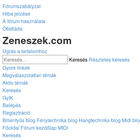
Fórumszabályzat
Hiba jelzése
A fórum használata
Ötletláda
Zeneszek.com
Ugrás a tartalomhoz
Keresés
Részletes keresés
Gyors linkek
Megválaszolatlan témák
Aktív témák
Keresés
GyIK
Belépés
Regisztráció
Billentyűs blog
Fénytechnika blog
Hangtechnika blog
Midi blo
Főoldal
Fórum kezdőlap
MIDI
Keresés