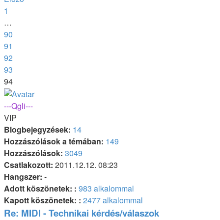
1
…
90
91
92
93
94
---Qgli---
VIP
Blogbejegyzések:
14
Hozzászólások a témában:
149
Hozzászólások:
3049
Csatlakozott:
2011.12.12. 08:23
Hangszer:
-
Adott köszönetek: :
983 alkalommal
Kapott köszönetek: :
2477 alkalommal
Re: MIDI - Technikai kérdés/válaszok