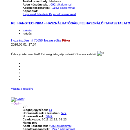
Tartózkodási hely:
Madaras
Adott köszönetek: :
692 alkalommal
Kapott köszönetek: :
1152 alkalommal
Kapcsolat:
Kapcsolat felvétele Pityu felhasználóval
RE: HANGTECHNIKA - HASZNÁLHATÓSÁG, FELHASZNÁLÓI TAPASZTALAT
Idézés
Idézés
Hozzászólás: # 70658
Hozzászólás
Pityu
2026.05.01. 17:34
Édes jó istenem, Roli! Ezt még látogatja valaki? Olvassa valaki?
Vissza a tetejére
---Qgli---
VIP
Blogbejegyzések:
14
Hozzászólások a témában:
577
Hozzászólások:
3049
Csatlakozott:
2011.12.12. 08:23
Hangszer:
-
Adott köszönetek: :
983 alkalommal
Kapott köszönetek: :
2477 alkalommal