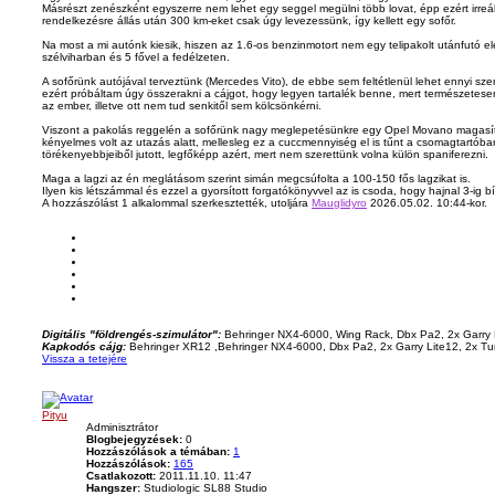
Másrészt zenészként egyszerre nem lehet egy seggel megülni több lovat, épp ezért irreál
rendelkezésre állás után 300 km-eket csak úgy levezessünk, így kellett egy sofőr.
Na most a mi autónk kiesik, hiszen az 1.6-os benzinmotort nem egy telipakolt utánfutó 
szélviharban és 5 fővel a fedélzeten.
A sofőrünk autójával terveztünk (Mercedes Vito), de ebbe sem feltétlenül lehet ennyi szem
ezért próbáltam úgy összerakni a cájgot, hogy legyen tartalék benne, mert természetes
az ember, illetve ott nem tud senkitől sem kölcsönkérni.
Viszont a pakolás reggelén a sofőrünk nagy meglepetésünkre egy Opel Movano magasíto
kényelmes volt az utazás alatt, mellesleg ez a cuccmennyiség el is tűnt a csomagtartóban
törékenyebbjeiből jutott, legfőképp azért, mert nem szerettünk volna külön spaniferezni.
Maga a lagzi az én meglátásom szerint simán megcsúfolta a 100-150 fős lagzikat is.
Ilyen kis létszámmal és ezzel a gyorsított forgatókönyvvel az is csoda, hogy hajnal 3-ig bí
A hozzászólást 1 alkalommal szerkesztették, utoljára
Mauglidyro
2026.05.02. 10:44-kor.
Digitális "földrengés-szimulátor":
Behringer NX4-6000, Wing Rack, Dbx Pa2, 2x Garry 
Kapkodós cájg:
Behringer XR12 ,Behringer NX4-6000, Dbx Pa2, 2x Garry Lite12, 2x T
Vissza a tetejére
Pityu
Adminisztrátor
Blogbejegyzések:
0
Hozzászólások a témában:
1
Hozzászólások:
165
Csatlakozott:
2011.11.10. 11:47
Hangszer:
Studiologic SL88 Studio