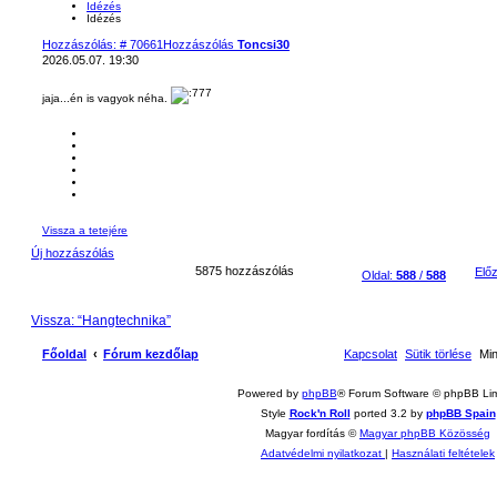
Idézés
Idézés
Hozzászólás: # 70661
Hozzászólás
Toncsi30
2026.05.07. 19:30
jaja...én is vagyok néha.
Vissza a tetejére
Új hozzászólás
5875 hozzászólás
Elő
Oldal:
588
/
588
Vissza: “Hangtechnika”
Főoldal
Fórum kezdőlap
Kapcsolat
Sütik törlése
Mi
Powered by
phpBB
® Forum Software © phpBB Lim
Style
Rock'n Roll
ported 3.2 by
phpBB Spain
Magyar fordítás ©
Magyar phpBB Közösség
Adatvédelmi nyilatkozat
|
Használati feltételek