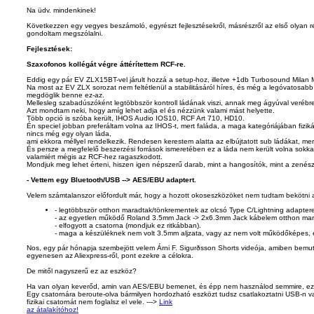
Na üdv. mindenkinek!
Következzen egy vegyes beszámoló, egyrészt fejlesztésekről, másrészről az első olyan 
gondoltam megszólalni.
Fejlesztések:
Szaxofonos kollégát végre áttérítettem RCF-re.
Eddig egy pár EV ZLX15BT-vel járult hozzá a setup-hoz, illetve +1db Turbosound Milan M
Na most az EV ZLX sorozat nem feltétlenül a stabilitásáról híres, és még a legóvatosabb 
megdöglik benne ez-az.
Mellesleg szabadúszóként legtöbbször kontroll ládának viszi, annak meg ágyúval verébre
Azt mondtam neki, hogy amíg lehet adja el és nézzünk valami mást helyette.
Több opció is szóba került, IHOS Audio IOS10, RCF Art 710, HD10.
Én speciel jobban preferáltam volna az IHOS-t, mert faláda, a maga kategóriájában fizik
nincs még egy olyan láda,
ami ekkora méllyel rendelkezik. Rendesen kerestem alatta az elbújtatott sub ládákat, me
És persze a megfelelő beszerzési források ismeretében ez a láda nem került volna sokka
valamiért mégis az RCF-hez ragaszkodott.
Mondjuk meg lehet érteni, hiszen igen népszerű darab, mint a hangosítók, mint a zenés
- Vettem egy Bluetooth/USB --> AES/EBU adaptert.
Velem számtalanszor előfordult már, hogy a hozott okoseszközöket nem tudtam bekötni 
- legtöbbször otthon maradtak/tönkrementek az olcsó Type C/Lightning adapter
- az egyetlen működő Roland 3.5mm Jack -> 2x6.3mm Jack kábelem otthon mar
- elfogyott a csatorna (mondjuk ez ritkábban).
- maga a készüléknek nem volt 3.5mm aljzata, vagy az nem volt működőképes, es
Nos, egy pár hónapja szembejött velem Árni F. Sigurðsson Shorts videója, amiben bemuta
egyenesen az Aliexpress-ről, pont ezekre a célokra.
De mitől nagyszerű ez az eszköz?
Ha van olyan keverőd, amin van AES/EBU bemenet, és épp nem használod semmire, ez 
Egy csatornára beroute-olva bármilyen hordozható eszközt tudsz csatlakoztatni USB-n v
fizikai csatornát nem foglalsz el vele. --->
Link
az átalakítóhoz!