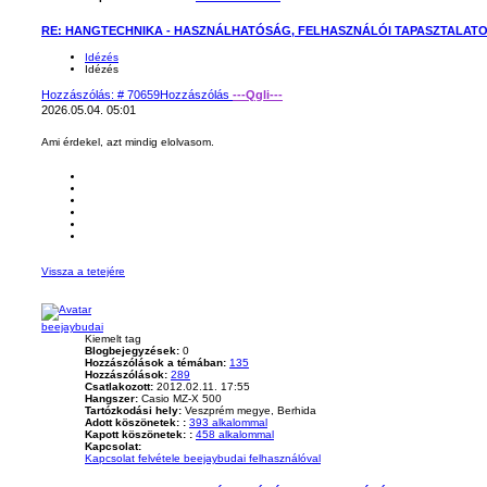
RE: HANGTECHNIKA - HASZNÁLHATÓSÁG, FELHASZNÁLÓI TAPASZTALAT
Idézés
Idézés
Hozzászólás: # 70659
Hozzászólás
---Qgli---
2026.05.04. 05:01
Ami érdekel, azt mindig elolvasom.
Vissza a tetejére
beejaybudai
Kiemelt tag
Blogbejegyzések:
0
Hozzászólások a témában:
135
Hozzászólások:
289
Csatlakozott:
2012.02.11. 17:55
Hangszer:
Casio MZ-X 500
Tartózkodási hely:
Veszprém megye, Berhida
Adott köszönetek: :
393 alkalommal
Kapott köszönetek: :
458 alkalommal
Kapcsolat:
Kapcsolat felvétele beejaybudai felhasználóval