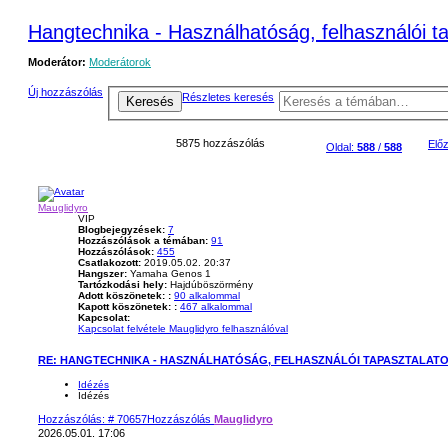
Hangtechnika - Használhatóság, felhasználói t
Moderátor:
Moderátorok
Új hozzászólás
Részletes keresés
Keresés
5875 hozzászólás
Elő
Oldal:
588
/
588
Mauglidyro
VIP
Blogbejegyzések:
7
Hozzászólások a témában:
91
Hozzászólások:
455
Csatlakozott:
2019.05.02. 20:37
Hangszer:
Yamaha Genos 1
Tartózkodási hely:
Hajdúböszörmény
Adott köszönetek: :
90 alkalommal
Kapott köszönetek: :
467 alkalommal
Kapcsolat:
Kapcsolat felvétele Mauglidyro felhasználóval
RE: HANGTECHNIKA - HASZNÁLHATÓSÁG, FELHASZNÁLÓI TAPASZTALAT
Idézés
Idézés
Hozzászólás: # 70657
Hozzászólás
Mauglidyro
2026.05.01. 17:06