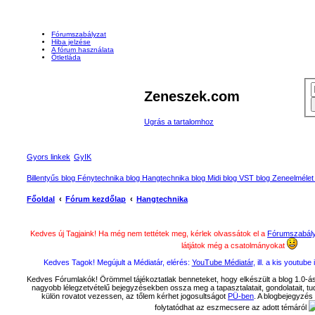
Fórumszabályzat
Hiba jelzése
A fórum használata
Ötletláda
Zeneszek.com
Ugrás a tartalomhoz
Gyors linkek
GyIK
Billentyűs blog
Fénytechnika blog
Hangtechnika blog
Midi blog
VST blog
Zeneelmélet
Főoldal
Fórum kezdőlap
Hangtechnika
Kedves új Tagjaink! Ha még nem tettétek meg, kérlek olvassátok el a
Fórumszabál
látjátok még a csatolmányokat
Kedves Tagok! Megújult a Médiatár, elérés:
YouTube Médiatár
, ill. a kis youtu
Kedves Fórumlakók! Örömmel tájékoztatlak benneteket, hogy elkészült a blog 1.0-ás 
nagyobb lélegzetvételű bejegyzésekben ossza meg a tapasztalatait, gondolatait, tudásá
külön rovatot vezessen, az tőlem kérhet jogosultságot
PÜ-ben
. A blogbejegyzés 
folytatódhat az eszmecsere az adott témáról