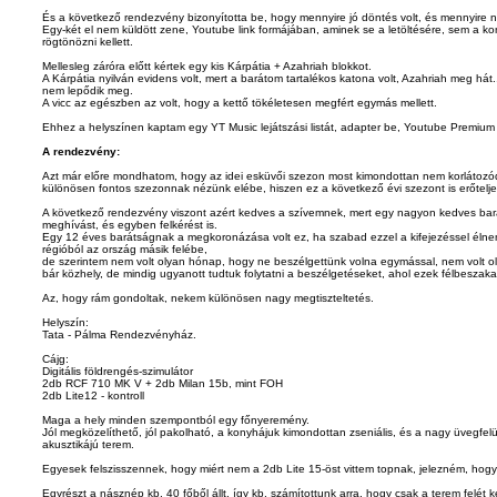
És a következő rendezvény bizonyította be, hogy mennyire jó döntés volt, és mennyire
Egy-két el nem küldött zene, Youtube link formájában, aminek se a letöltésére, sem a kon
rögtönözni kellett.
Mellesleg záróra előtt kértek egy kis Kárpátia + Azahriah blokkot.
A Kárpátia nyilván evidens volt, mert a barátom tartalékos katona volt, Azahriah meg há
nem lepődik meg.
A vicc az egészben az volt, hogy a kettő tökéletesen megfért egymás mellett.
Ehhez a helyszínen kaptam egy YT Music lejátszási listát, adapter be, Youtube Premium a
A rendezvény:
Azt már előre mondhatom, hogy az idei esküvői szezon most kimondottan nem korlátozódik
különösen fontos szezonnak nézünk elébe, hiszen ez a következő évi szezont is erőtelje
A következő rendezvény viszont azért kedves a szívemnek, mert egy nagyon kedves ba
meghívást, és egyben felkérést is.
Egy 12 éves barátságnak a megkoronázása volt ez, ha szabad ezzel a kifejezéssel élnem,
régióból az ország másik felébe,
de szerintem nem volt olyan hónap, hogy ne beszélgettünk volna egymással, nem volt ol
bár közhely, de mindig ugyanott tudtuk folytatni a beszélgetéseket, ahol ezek félbeszaka
Az, hogy rám gondoltak, nekem különösen nagy megtiszteltetés.
Helyszín:
Tata - Pálma Rendezvényház.
Cájg:
Digitális földrengés-szimulátor
2db RCF 710 MK V + 2db Milan 15b, mint FOH
2db Lite12 - kontroll
Maga a hely minden szempontból egy főnyeremény.
Jól megközelíthető, jól pakolható, a konyhájuk kimondottan zseniális, és a nagy üvegfelü
akusztikájú terem.
Egyesek felszisszennek, hogy miért nem a 2db Lite 15-öst vittem topnak, jelezném, hogy 
Egyrészt a násznép kb. 40 főből állt, így kb. számítottunk arra, hogy csak a terem felét kel