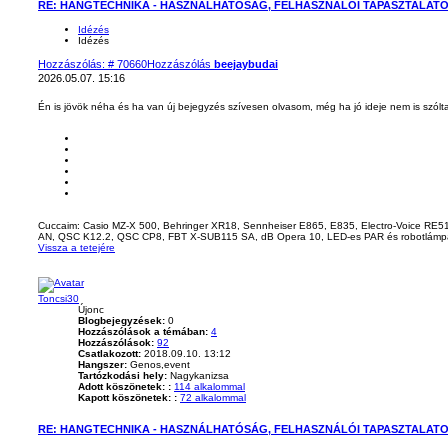
RE: HANGTECHNIKA - HASZNÁLHATÓSÁG, FELHASZNÁLÓI TAPASZTALAT
Idézés
Idézés
Hozzászólás: # 70660
Hozzászólás
beejaybudai
2026.05.07. 15:16
Én is jövök néha és ha van új bejegyzés szívesen olvasom, még ha jó ideje nem is sz
Cuccaim: Casio MZ-X 500, Behringer XR18, Sennheiser E865, E835, Electro-Voice RE
AN, QSC K12.2, QSC CP8, FBT X-SUB115 SA, dB Opera 10, LED-es PAR és robotlámpák, 
Vissza a tetejére
Toncsi30
Újonc
Blogbejegyzések:
0
Hozzászólások a témában:
4
Hozzászólások:
92
Csatlakozott:
2018.09.10. 13:12
Hangszer:
Genos,event
Tartózkodási hely:
Nagykanizsa
Adott köszönetek: :
114 alkalommal
Kapott köszönetek: :
72 alkalommal
RE: HANGTECHNIKA - HASZNÁLHATÓSÁG, FELHASZNÁLÓI TAPASZTALAT