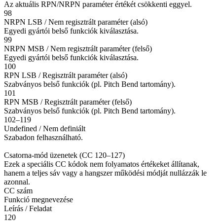
Az aktuális RPN/NRPN paraméter értékét csökkenti eggyel.
98
NRPN LSB / Nem regisztrált paraméter (alsó)
Egyedi gyártói belső funkciók kiválasztása.
99
NRPN MSB / Nem regisztrált paraméter (felső)
Egyedi gyártói belső funkciók kiválasztása.
100
RPN LSB / Regisztrált paraméter (alsó)
Szabványos belső funkciók (pl. Pitch Bend tartomány).
101
RPN MSB / Regisztrált paraméter (felső)
Szabványos belső funkciók (pl. Pitch Bend tartomány).
102–119
Undefined / Nem definiált
Szabadon felhasználható.
Csatorna-mód üzenetek (CC 120–127)
Ezek a speciális CC kódok nem folyamatos értékeket állítanak,
hanem a teljes sáv vagy a hangszer működési módját nullázzák le
azonnal.
CC szám
Funkció megnevezése
Leírás / Feladat
120