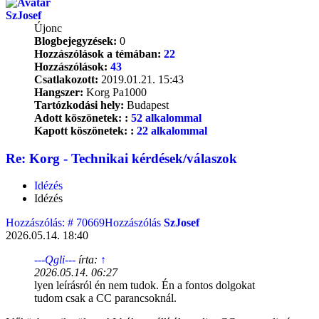
SzJosef
Újonc
Blogbejegyzések:
0
Hozzászólások a témában:
22
Hozzászólások:
43
Csatlakozott:
2019.01.21. 15:43
Hangszer:
Korg Pa1000
Tartózkodási hely:
Budapest
Adott köszönetek: :
52 alkalommal
Kapott köszönetek: :
22 alkalommal
Re: Korg - Technikai kérdések/válaszok
Idézés
Idézés
Hozzászólás: # 70669
Hozzászólás
SzJosef
2026.05.14. 18:40
---Qgli---
írta:
↑
2026.05.14. 06:27
lyen leírásról én nem tudok. Én a fontos dolgokat
tudom csak a CC parancsoknál.