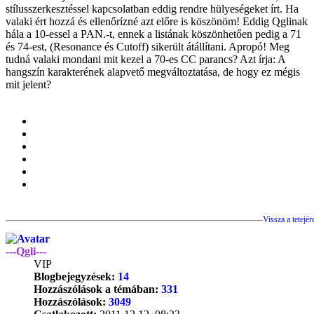
stílusszerkesztéssel kapcsolatban eddig rendre hülyeségeket írt. Ha
valaki ért hozzá és ellenőrízné azt előre is köszönöm! Eddig Qglinak
hála a 10-essel a PAN.-t, ennek a listának köszönhetően pedig a 71
és 74-est, (Resonance és Cutoff) sikerült átállítani. Apropó! Meg
tudná valaki mondani mit kezel a 70-es CC parancs? Azt írja: A
hangszín karakterének alapvető megváltoztatása, de hogy ez mégis
mit jelent?
Vissza a tetejér
---Qgli---
VIP
Blogbejegyzések:
14
Hozzászólások a témában:
331
Hozzászólások:
3049