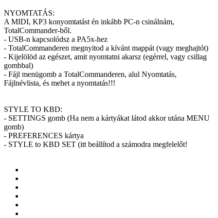
NYOMTATÁS:
A MIDI, KP3 konyomtatást én inkább PC-n csinálnám,
TotalCommander-ből.
- USB-n kapcsolódsz a PA5x-hez
- TotalCommanderen megnyitod a kívánt mappát (vagy meghajtót)
- Kijelölöd az egészet, amit nyomtatni akarsz (egérrel, vagy csillag
gombbal)
- Fájl menügomb a TotalCommanderen, alul Nyomtatás,
Fájlnévlista, és mehet a nyomtatás!!!
STYLE TO KBD:
- SETTINGS gomb (Ha nem a kártyákat látod akkor utána MENU
gomb)
- PREFERENCES kártya
- STYLE to KBD SET (itt beállítod a számodra megfelelőt!