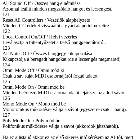
All Sound Off / Összes hang elnémítása
Azonnal leállít minden megszólaló hangot és lecsengést.
121
Reset All Controllers / Vezérlők alaphelyzete
Minden CC értéket visszaállít a gyári alapértelmezettre.
122
Local Control On/Off / Helyi vezérlés
Leválasztja a billentyűzetet a belső hanggenerátorról.
123
All Notes Off / Összes hangjegy kikapcsolása
Kikapcsolja a beragadt hangokat (de a lecsengés megmarad).
124
Omni Mode Off / Omni mód ki
Csak a sáv saját MIDI csatornájáról fogad adatot.
125
Omni Mode On / Omni mód be
Minden beérkező MIDI csatorna adatát lejátssza az adott sávon.
126
Mono Mode On / Mono mód be
Monofonikus működésre váltja a sávot (egyszerre csak 1 hang).
127
Poly Mode On / Poly mód be
Polifonikus működésre váltja a sávot (akkordok játszhatók).
Ha ez a lista jó akkor ez az első sikeres infókérésem az AI-tól, mert