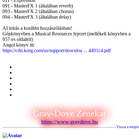
011 - Expression
091 - MasterFX 1 (általában reverb)
093 - MasterFX 2 (általában chorus)
094 - MasterFX 3 (általában delay)
AI leírás a korábbi hozzászólásban!
Gépkönyvben a Musical Resources fejezet (mellékelt könyvben a
957-es oldaltól)
Angol könyv itt:
https://cdn.korg.com/us/support/downloa ... 4491c4.pdf
Gray-Dove Zenekar
https://www.graydove.hu
Vissza a tetejér