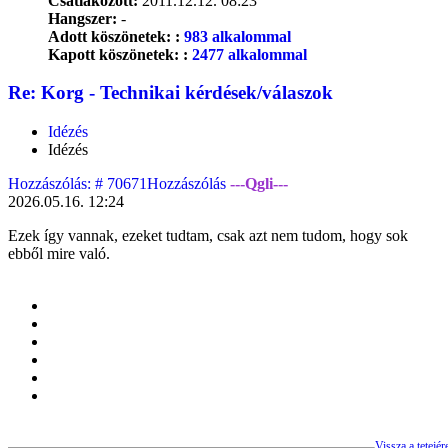
Csatlakozott:
2011.12.12. 08:23
Hangszer:
-
Adott köszönetek: :
983 alkalommal
Kapott köszönetek: :
2477 alkalommal
Re: Korg - Technikai kérdések/válaszok
Idézés
Idézés
Hozzászólás: # 70671
Hozzászólás
---Qgli---
2026.05.16. 12:24
Ezek így vannak, ezeket tudtam, csak azt nem tudom, hogy sok
ebből mire való.
Vissza a tetejér