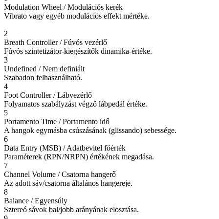
Modulation Wheel / Modulációs kerék
Vibrato vagy egyéb modulációs effekt mértéke.
2
Breath Controller / Fúvós vezérlő
Fúvós szintetizátor-kiegészítők dinamika-értéke.
3
Undefined / Nem definiált
Szabadon felhasználható.
4
Foot Controller / Lábvezérlő
Folyamatos szabályzást végző lábpedál értéke.
5
Portamento Time / Portamento idő
A hangok egymásba csúszásának (glissando) sebessége.
6
Data Entry (MSB) / Adatbevitel főérték
Paraméterek (RPN/NRPN) értékének megadása.
7
Channel Volume / Csatorna hangerő
Az adott sáv/csatorna általános hangereje.
8
Balance / Egyensúly
Sztereó sávok bal/jobb arányának elosztása.
9