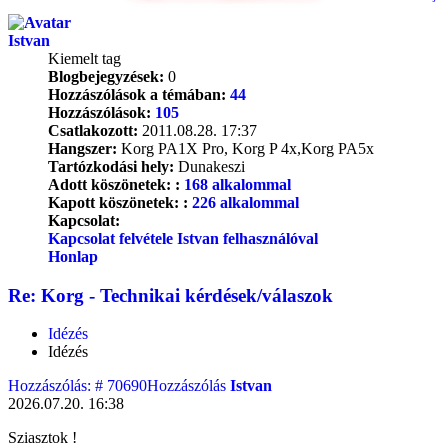
Istvan
Kiemelt tag
Blogbejegyzések:
0
Hozzászólások a témában:
44
Hozzászólások:
105
Csatlakozott:
2011.08.28. 17:37
Hangszer:
Korg PA1X Pro, Korg P 4x,Korg PA5x
Tartózkodási hely:
Dunakeszi
Adott köszönetek: :
168 alkalommal
Kapott köszönetek: :
226 alkalommal
Kapcsolat:
Kapcsolat felvétele Istvan felhasználóval
Honlap
Re: Korg - Technikai kérdések/válaszok
Idézés
Idézés
Hozzászólás: # 70690
Hozzászólás
Istvan
2026.07.20. 16:38
Sziasztok !