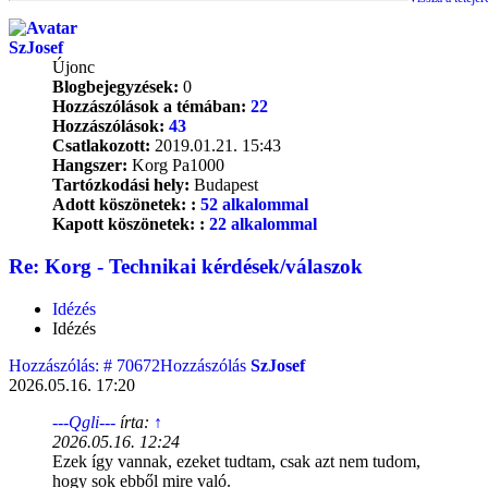
SzJosef
Újonc
Blogbejegyzések:
0
Hozzászólások a témában:
22
Hozzászólások:
43
Csatlakozott:
2019.01.21. 15:43
Hangszer:
Korg Pa1000
Tartózkodási hely:
Budapest
Adott köszönetek: :
52 alkalommal
Kapott köszönetek: :
22 alkalommal
Re: Korg - Technikai kérdések/válaszok
Idézés
Idézés
Hozzászólás: # 70672
Hozzászólás
SzJosef
2026.05.16. 17:20
---Qgli---
írta:
↑
2026.05.16. 12:24
Ezek így vannak, ezeket tudtam, csak azt nem tudom,
hogy sok ebből mire való.