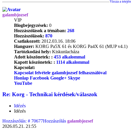
Vissza a tetejér
galambjozsef
VIP
Blogbejegyzések:
0
Hozzászólások a témában:
268
Hozzászólások:
870
Csatlakozott:
2012.03.16. 18:06
Hangszer:
KORG Pa5X 61 és KORG Pa4X 61 (MUP v4.1)
Tartózkodási hely:
Kiskunlacháza
Adott köszönetek: :
453 alkalommal
Kapott köszönetek: :
1114 alkalommal
Kapcsolat:
Kapcsolat felvétele galambjozsef felhasználóval
Honlap
Facebook
Google+
Skype
YouTube
Re: Korg - Technikai kérdések/válaszok
Idézés
Idézés
Hozzászólás: # 70677
Hozzászólás
galambjozsef
2026.05.21. 21:55