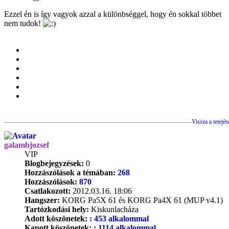
Ezzel én is így vagyok azzal a különbséggel, hogy én sokkal többet
nem tudok!
Vissza a tetejér
galambjozsef
VIP
Blogbejegyzések:
0
Hozzászólások a témában:
268
Hozzászólások:
870
Csatlakozott:
2012.03.16. 18:06
Hangszer:
KORG Pa5X 61 és KORG Pa4X 61 (MUP v4.1)
Tartózkodási hely:
Kiskunlacháza
Adott köszönetek: :
453 alkalommal
Kapott köszönetek: :
1114 alkalommal