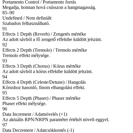
Portamento Control / Portamento forrás
Megadja, honnan hová csússzon a hangmagasság.
85–90
Undefined / Nem definiált
Szabadon felhasználható.
91
Effects 1 Depth (Reverb) / Zengetés mértéke
Az adott sávból a fő zengető effektbe küldött jelszint.
92
Effects 2 Depth (Tremolo) / Tremolo mértéke
Tremolo effekt mélysége.
93
Effects 3 Depth (Chorus) / Kórus mértéke
Az adott sávból a kórus effektbe küldött jelszint.
94
Effects 4 Depth (Celeste/Detune) / Hangolás
Kórushoz hasonló, finom elhangolási effekt.
95
Effects 5 Depth (Phaser) / Phaser mértéke
Phaser effekt mélysége.
96
Data Increment / Adatnövelés (+1)
Az aktuális RPN/NRPN paraméter értékét növeli eggyel.
97
Data Decrement / Adatcsökkentés (-1)