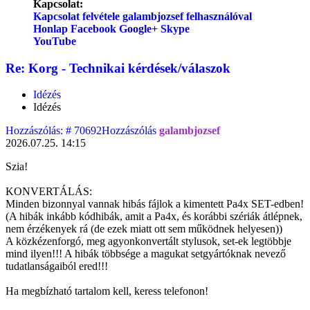
Kapcsolat:
Kapcsolat felvétele galambjozsef felhasználóval
Honlap
Facebook
Google+
Skype
YouTube
Re: Korg - Technikai kérdések/válaszok
Idézés
Idézés
Hozzászólás: # 70692
Hozzászólás
galambjozsef
2026.07.25. 14:15
Szia!
KONVERTÁLÁS:
Minden bizonnyal vannak hibás fájlok a kimentett Pa4x SET-edben!
(A hibák inkább kódhibák, amit a Pa4x, és korábbi szériák átlépnek,
nem érzékenyek rá (de ezek miatt ott sem működnek helyesen))
A közkézenforgó, meg agyonkonvertált stylusok, set-ek legtöbbje
mind ilyen!!! A hibák többsége a magukat setgyártóknak nevező
tudatlanságaiból ered!!!
Ha megbízható tartalom kell, keress telefonon!