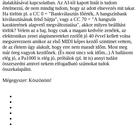
átalakításával kapcsolatban. Az AI-tól kapott listát is tudom
értelmezni, de nem mindig tudom, hogy az adott elnevezés mit takar.
Ha törlöm pl. a CC 0 = "Bankválasztás főérték, A hangszínbank
kiválasztásának felső bájtja", vagy a CC 70 = "A hangszín
karakterének alapvető megváltoztatása", akkor milyen beállítást
törlök? Velem az a baj, hogy csak a magam kedvére zenélek, az
elektronikus zenei alapismereteket ezelőtt jó 40 évvel kellett volna
megszereznem amikor az első MIDI képes kezdő szintimet vettem,
de az életem úgy alakult, hogy erre nem maradt időm. Most meg
már öreg vagyok kezdőnek. (És most sincs sok időm...) A hallásom
elég jó, a Pa1000 is elég jó, próbálok (pl. itt is) annyi tudást
összeszedni amivel nekem elfogadható számokat tudok
összekalapálni.
Mégegyszer: Köszönöm!