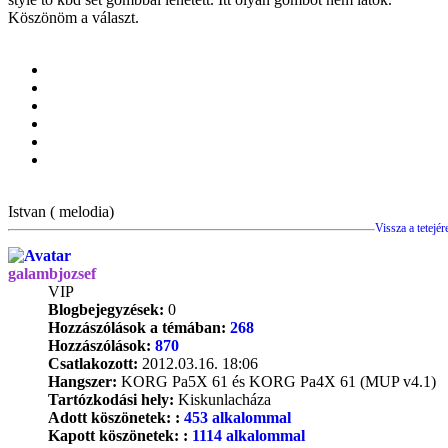
Köszönöm a választ.
Istvan ( melodia)
Vissza a tetejér
galambjozsef
VIP
Blogbejegyzések:
0
Hozzászólások a témában:
268
Hozzászólások:
870
Csatlakozott:
2012.03.16. 18:06
Hangszer:
KORG Pa5X 61 és KORG Pa4X 61 (MUP v4.1)
Tartózkodási hely:
Kiskunlacháza
Adott köszönetek: :
453 alkalommal
Kapott köszönetek: :
1114 alkalommal