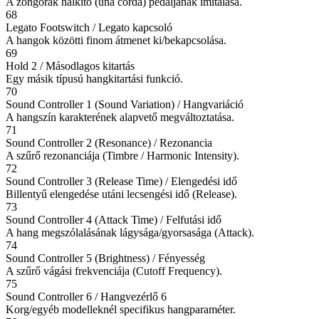
A zongorák halkító (una corda) pedáljának imitálása.
68
Legato Footswitch / Legato kapcsoló
A hangok közötti finom átmenet ki/bekapcsolása.
69
Hold 2 / Másodlagos kitartás
Egy másik típusú hangkitartási funkció.
70
Sound Controller 1 (Sound Variation) / Hangvariáció
A hangszín karakterének alapvető megváltoztatása.
71
Sound Controller 2 (Resonance) / Rezonancia
A szűrő rezonanciája (Timbre / Harmonic Intensity).
72
Sound Controller 3 (Release Time) / Elengedési idő
Billentyű elengedése utáni lecsengési idő (Release).
73
Sound Controller 4 (Attack Time) / Felfutási idő
A hang megszólalásának lágysága/gyorsasága (Attack).
74
Sound Controller 5 (Brightness) / Fényesség
A szűrő vágási frekvenciája (Cutoff Frequency).
75
Sound Controller 6 / Hangvezérlő 6
Korg/egyéb modelleknél specifikus hangparaméter.