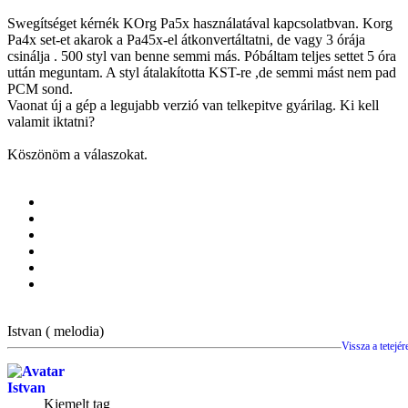
Swegítséget kérnék KOrg Pa5x használatával kapcsolatbvan. Korg
Pa4x set-et akarok a Pa45x-el átkonvertáltatni, de vagy 3 órája
csinálja . 500 styl van benne semmi más. Póbáltam teljes settet 5 óra
uttán meguntam. A styl átalakította KST-re ,de semmi mást nem pad
PCM sond.
Vaonat új a gép a legujabb verzió van telkepitve gyárilag. Ki kell
valamit iktatni?
Köszönöm a válaszokat.
Istvan ( melodia)
Vissza a tetejér
Istvan
Kiemelt tag