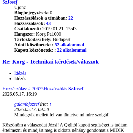
SzJosef
Újonc
Blogbejegyzések:
0
Hozzászólások a témában:
22
Hozzászólások:
43
Csatlakozott:
2019.01.21. 15:43
Hangszer:
Korg Pa1000
Tartózkodási hely:
Budapest
Adott köszönetek: :
52 alkalommal
Kapott köszönetek: :
22 alkalommal
Re: Korg - Technikai kérdések/válaszok
Idézés
Idézés
Hozzászólás: # 70675
Hozzászólás
SzJosef
2026.05.17. 16:19
galambjozsef
írta:
↑
2026.05.17. 09:50
Mindegyik mellett fel van tüntetve mi mire szolgál!
Köszönöm a válaszodat Józsi! A Qglitól kapott segítséget is tudtam
értelmezni és mindjárt meg is oldotta néhány gondomat a MIDIK