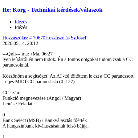
Re: Korg - Technikai kérdések/válaszok
Idézés
Idézés
Hozzászólás: # 70670
Hozzászólás
SzJosef
2026.05.14. 20:12
---Qgli--- írta: ↑Ma, 06:27
lyen leírásról én nem tudok. Én a fontos dolgokat tudom csak a CC
parancsoknál.
Köszönöm a segítséget! Az AI -tól töltöttem le ezt a CC parancssort:
Teljes MIDI CC parancslista (0–127)
CC szám
Funkció megnevezése (Angol / Magyar)
Leírás / Feladat
0
Bank Select (MSB) / Bankválasztás főérték
A hangszínbank kiválasztásának felső bájtja.
1