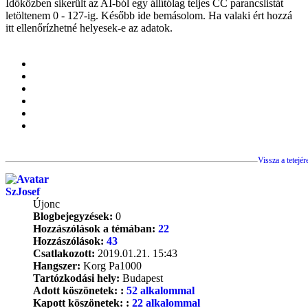
Időközben sikerült az AI-ból egy állítólag teljes CC parancslistát
letöltenem 0 - 127-ig. Később ide bemásolom. Ha valaki ért hozzá
itt ellenőrízhetné helyesek-e az adatok.
Vissza a tetejér
SzJosef
Újonc
Blogbejegyzések:
0
Hozzászólások a témában:
22
Hozzászólások:
43
Csatlakozott:
2019.01.21. 15:43
Hangszer:
Korg Pa1000
Tartózkodási hely:
Budapest
Adott köszönetek: :
52 alkalommal
Kapott köszönetek: :
22 alkalommal