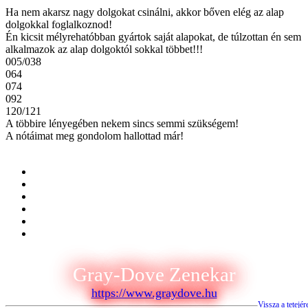
Ha nem akarsz nagy dolgokat csinálni, akkor bőven elég az alap
dolgokkal foglalkoznod!
Én kicsit mélyrehatóbban gyártok saját alapokat, de túlzottan én sem
alkalmazok az alap dolgoktól sokkal többet!!!
005/038
064
074
092
120/121
A többire lényegében nekem sincs semmi szükségem!
A nótáimat meg gondolom hallottad már!
Gray-Dove Zenekar
https://www.graydove.hu
Vissza a tetejér