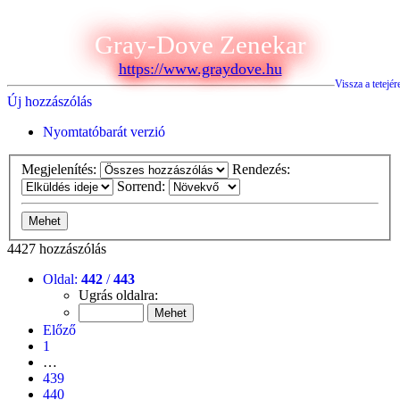
Gray-Dove Zenekar
https://www.graydove.hu
Vissza a tetejér
Új hozzászólás
Nyomtatóbarát verzió
Megjelenítés:
Rendezés:
Sorrend:
4427 hozzászólás
Oldal:
442
/
443
Ugrás oldalra:
Előző
1
…
439
440