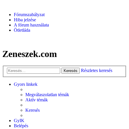
Fórumszabályzat
Hiba jelzése
A fórum használata
Ötletláda
Zeneszek.com
Részletes keresés
Keresés
Gyors linkek
Megválaszolatlan témák
Aktív témák
Keresés
GyIK
Belépés