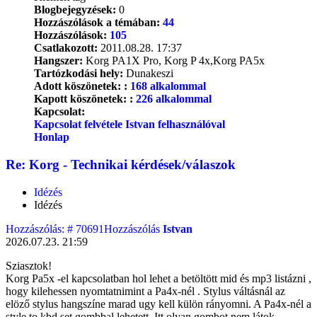
Blogbejegyzések:
0
Hozzászólások a témában:
44
Hozzászólások:
105
Csatlakozott:
2011.08.28. 17:37
Hangszer:
Korg PA1X Pro, Korg P 4x,Korg PA5x
Tartózkodási hely:
Dunakeszi
Adott köszönetek: :
168 alkalommal
Kapott köszönetek: :
226 alkalommal
Kapcsolat:
Kapcsolat felvétele Istvan felhasználóval
Honlap
Re: Korg - Technikai kérdések/válaszok
Idézés
Idézés
Hozzászólás: # 70691
Hozzászólás
Istvan
2026.07.23. 21:59
Sziasztok!
Korg Pa5x -el kapcsolatban hol lehet a betöltött mid és mp3 listázni ,
hogy kilehessen nyomtatnimint a Pa4x-nél . Stylus váltásnál az
elöző stylus hangszíne marad ugy kell külön rányomni. A Pa4x-nél a
style to kbd set gombbal lehetett. Itt olyan gombot nem látok.