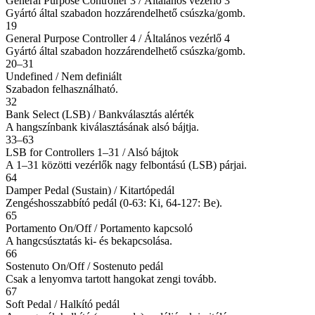
General Purpose Controller 3 / Általános vezérlő 3
Gyártó által szabadon hozzárendelhető csúszka/gomb.
19
General Purpose Controller 4 / Általános vezérlő 4
Gyártó által szabadon hozzárendelhető csúszka/gomb.
20–31
Undefined / Nem definiált
Szabadon felhasználható.
32
Bank Select (LSB) / Bankválasztás alérték
A hangszínbank kiválasztásának alsó bájtja.
33–63
LSB for Controllers 1–31 / Alsó bájtok
A 1–31 közötti vezérlők nagy felbontású (LSB) párjai.
64
Damper Pedal (Sustain) / Kitartópedál
Zengéshosszabbító pedál (0-63: Ki, 64-127: Be).
65
Portamento On/Off / Portamento kapcsoló
A hangcsúsztatás ki- és bekapcsolása.
66
Sostenuto On/Off / Sostenuto pedál
Csak a lenyomva tartott hangokat zengi tovább.
67
Soft Pedal / Halkító pedál