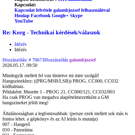
Kapcsolat:
Kapcsolat felvétele galambjozsef felhasználóval
Honlap
Facebook
Google+
Skype
YouTube
Re: Korg - Technikai kérdések/válaszok
Idézés
Idézés
Hozzászólás: # 70673
Hozzászólás
galambjozsef
2026.05.17. 09:50
Mindegyik mellett fel van tüntetve mi mire szolgál!
Hangszinekhez: ((PRG/MSB/LSB)) PROG, CC000, CC032
kódhalmaz.
Példaként: Musette 1 - PROG 21, CC000/121, CC032/003
Ha csak PROG van megadva alapértelmezettként a GM
hangszineket jelöli meg!
Általánosságban a legfontosabbak: (persze ezek mellett sok más is
fontos lehet. a gépkönyv és az AI leírás is mutatja)
007 - Hangerő
010 - Panoráma