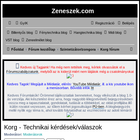
Zeneszek.com
GyIK
Regisztráció
Belépés
Billentyűs blog
Fénytechnika blog
Hangtechnika blog
Midi blog
VST blog
Zeneelmélet blog
K
Főoldal
Fórum kezdőlap
Szintetizátor/zongora
Korg fórum
e
r
Kedves új Tagjaink! Ha még nem tettétek meg, kérlek olvassátok el a
Fórumszabályzatunk
, melyből az is kiderül miért nem látjátok még a csatolmányokat
e
s
Kedves Tagok! Megújult a Médiatár, elérés:
YouTube Médiatár
, ill. a kis youtube ikon
é
a menüsorban. Bővebb infók
Itt
s
Kedves Fórumlakók! Örömmel tájékoztatlak benneteket, hogy elkészült a blog 1.0-
ás verziója. Aki késztetést érez arra, hogy nagyobb lélegzetvételű bejegyzésekben
ossza meg a tapasztalatait, gondolatait, tudását a többiekkel, az oldal profiljába illő
külön rovatot vezessen, az tőlem kérhet jogosultságot
PÜ-ben
. A blogbejegyzés
mellé nyílik egy téma is, ahol tovább folytatódhat az eszmecsere az adott témáról
Korg - Technikai kérdések/válaszok
Moderátor:
Moderátorok