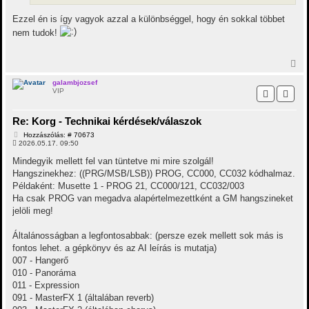
á
s
Ezzel én is így vagyok azzal a különbséggel, hogy én sokkal többet
nem tudok!
V
i
s
galambjozsef
VIP
s
z
a
Re: Korg - Technikai kérdések/válaszok
a
t
H
Hozzászólás: # 70673
e
o
2026.05.17. 09:50
t
z
z
e
Mindegyik mellett fel van tüntetve mi mire szolgál!
á
j
Hangszinekhez: ((PRG/MSB/LSB)) PROG, CC000, CC032 kódhalmaz.
s
é
z
Példaként: Musette 1 - PROG 21, CC000/121, CC032/003
r
ó
Ha csak PROG van megadva alapértelmezettként a GM hangszineket
e
l
á
jelöli meg!
s
Általánosságban a legfontosabbak: (persze ezek mellett sok más is
fontos lehet. a gépkönyv és az AI leírás is mutatja)
007 - Hangerő
010 - Panoráma
011 - Expression
091 - MasterFX 1 (általában reverb)