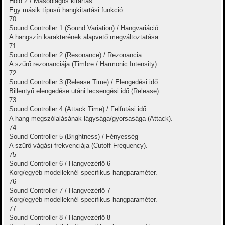
Hold 2 / Másodlagos kitartás
Egy másik típusú hangkitartási funkció.
70
Sound Controller 1 (Sound Variation) / Hangvariáció
A hangszín karakterének alapvető megváltoztatása.
71
Sound Controller 2 (Resonance) / Rezonancia
A szűrő rezonanciája (Timbre / Harmonic Intensity).
72
Sound Controller 3 (Release Time) / Elengedési idő
Billentyű elengedése utáni lecsengési idő (Release).
73
Sound Controller 4 (Attack Time) / Felfutási idő
A hang megszólalásának lágysága/gyorsasága (Attack).
74
Sound Controller 5 (Brightness) / Fényesség
A szűrő vágási frekvenciája (Cutoff Frequency).
75
Sound Controller 6 / Hangvezérlő 6
Korg/egyéb modelleknél specifikus hangparaméter.
76
Sound Controller 7 / Hangvezérlő 7
Korg/egyéb modelleknél specifikus hangparaméter.
77
Sound Controller 8 / Hangvezérlő 8