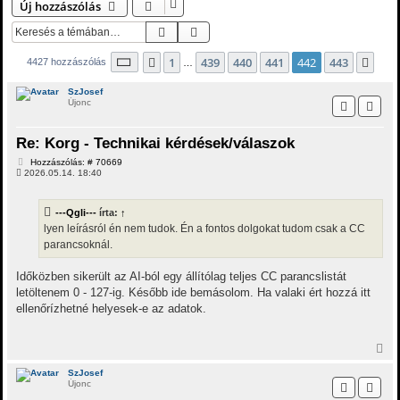
Új hozzászólás
Keresés
Részletes keresés
Oldal:
442
/
443
1
439
440
441
442
443
Előző
Köv
4427 hozzászólás
…
SzJosef
Újonc
Re: Korg - Technikai kérdések/válaszok
H
Hozzászólás: # 70669
o
2026.05.14. 18:40
z
z
á
---Qgli---
írta:
↑
s
z
lyen leírásról én nem tudok. Én a fontos dolgokat tudom csak a CC
ó
parancsoknál.
l
á
s
Időközben sikerült az AI-ból egy állítólag teljes CC parancslistát
letöltenem 0 - 127-ig. Később ide bemásolom. Ha valaki ért hozzá itt
ellenőrízhetné helyesek-e az adatok.
V
i
s
SzJosef
Újonc
s
z