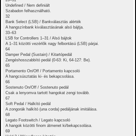
Undefined / Nem definiált
Szabadon felhasználható.
32
Bank Select (LSB) / Bankválasztás alérték
A hangszínbank kiválasztásának alsó bájtja.
33–63
LSB for Controllers 1–31 / Alsó bájtok
A 1–31 közötti vezérlők nagy felbontású (LSB) párjai.
64
Damper Pedal (Sustain) / Kitartópedál
Zengéshosszabbító pedál (0-63: Ki, 64-127: Be).
65
Portamento On/Off / Portamento kapcsoló
A hangcsúsztatás ki- és bekapcsolása.
66
Sostenuto On/Off / Sostenuto pedál
Csak a lenyomva tartott hangokat zengi tovább.
67
Soft Pedal / Halkító pedál
A zongorák halkító (una corda) pedáljának imitálása.
68
Legato Footswitch / Legato kapcsoló
A hangok közötti finom átmenet ki/bekapcsolása.
69