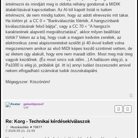
s
értelmezni és mindjárt meg is oldotta néhány gondomat a MIDIK
átalakításával kapcsolatban. Az AI-tól kapott listát is tudom
értelmezni, de nem mindig tudom, hogy az adott elnevezés mit takar.
Ha törlöm pl. a CC 0 = "Bankválasztás főérték, A hangszínbank
kiválasztásának felső bájtja", vagy a CC 70 = "A hangszín
karakterének alapvető megváltoztatása", akkor milyen beállítást
törlök? Velem az a baj, hogy csak a magam kedvére zenélek, az
elektronikus zenei alapismereteket ezelőtt jó 40 évvel kellett volna
megszereznem amikor az első MIDI képes kezdő szintimet vettem, de
az életem úgy alakult, hogy erre nem maradt időm. Most meg már öreg
vagyok kezdőnek. (És most sincs sok időm...) A hallásom elég jó, a
Pa1000 is elég jó, próbálok (pl. itt is) annyi tudást összeszedni amivel
nekem elfogadható számokat tudok összekalapálni.
Mégegyszer: Köszönöm!
V
i
s
galambjozsef
VIP
s
z
a
Re: Korg - Technikai kérdések/válaszok
a
t
H
Hozzászólás: # 70677
e
o
2026.05.21. 21:55
t
z
z