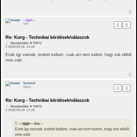
V
i
s
---Qgli---
VIP
s
z
a
Re: Korg - Technikai kérdések/válaszok
a
t
H
Hozzászólás: # 70671
e
o
2026.05.16. 12:24
t
z
z
e
Ezek így vannak, ezeket tudtam, csak azt nem tudom, hogy sok ebből
á
j
mire való.
s
é
z
r
ó
e
l
V
á
i
s
s
SzJosef
Újonc
s
z
a
Re: Korg - Technikai kérdések/válaszok
a
t
H
Hozzászólás: # 70672
e
o
2026.05.16. 17:20
t
z
z
e
á
j
---Qgli---
írta:
↑
s
é
z
Ezek így vannak, ezeket tudtam, csak azt nem tudom, hogy sok ebből
r
ó
mire való.
e
l