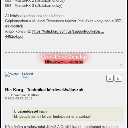
093 - MasterFX 2 (általában chorus)
094 - MasterFX 3 (általában delay)
AI leírás a korábbi hozzászólásban!
Gépkönyvben a Musical Resources fejezet (mellékelt könyvben a 957-
es oldaltól)
Angol könyv itt:
https://cdn.korg.com/us/support/downloa ...
4491c4.pdf
Gray-Dove Zenekar
https://www.graydove.hu
V
i
s
SzJosef
Újonc
s
z
a
Re: Korg - Technikai kérdések/válaszok
a
t
H
Hozzászólás: # 70675
e
o
2026.05.17. 16:19
t
z
z
e
á
j
galambjozsef
írta:
↑
s
é
z
Mindegyik mellett fel van tüntetve mi mire szolgál!
r
ó
e
l
á
Köszönöm a válaszodat Józsi! A Qglitól kapott segítséget is tudtam