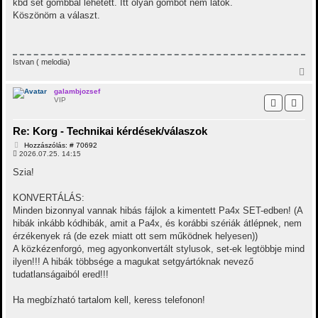
á
kbd set gombbal lehetett. Itt olyan gombot nem látok.
s
Köszönöm a választ.
Istvan ( melodia)
V
i
s
galambjozsef
VIP
s
z
a
Re: Korg - Technikai kérdések/válaszok
a
t
H
Hozzászólás: # 70692
e
o
2026.07.25. 14:15
t
z
z
e
Szia!
á
j
s
é
z
KONVERTÁLÁS:
r
ó
Minden bizonnyal vannak hibás fájlok a kimentett Pa4x SET-edben! (A
e
l
á
hibák inkább kódhibák, amit a Pa4x, és korábbi szériák átlépnek, nem
s
érzékenyek rá (de ezek miatt ott sem működnek helyesen))
A közkézenforgó, meg agyonkonvertált stylusok, set-ek legtöbbje mind
ilyen!!! A hibák többsége a magukat setgyártóknak nevező
tudatlanságaiból ered!!!
Ha megbízható tartalom kell, keress telefonon!