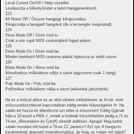
Local Control On/Off / Helyi vezérlés
Leválasztja a billentyűzetet a belső hanggenerátorról.
123
All Notes Off / Összes hangjegy kikapcsolása
Kikapcsolja a beragadt hangokat (de a lecsengés megmarad).
124
Omni Mode Off / Omni mód ki
Csak a sáv saját MIDI csatornájáról fogad adatot.
125
Omni Mode On / Omni mód be
Minden beérkező MIDI csatorna adatát lejátssza az adott sávon.
126
Mono Mode On / Mono mód be
Monofonikus működésre váltja a sávot (egyszerre csak 1 hang).
127
Poly Mode On / Poly mód be
Polifonikus működésre váltja a sávot (akkordok játszhatók).
Ha ez a lista jó akkor ez az első sikeres infókérésem az AI-tól, mert
stílusszerkesztéssel kapcsolatban eddig rendre hülyeségeket írt. Ha
valaki ért hozzá és ellenőrízné azt előre is köszönöm! Eddig Qglinak
hála a 10-essel a PAN.-t, ennek a listának köszönhetően pedig a 71 és
74-est, (Resonance és Cutoff) sikerült átállítani. Apropó! Meg tudná
valaki mondani mit kezel a 70-es CC parancs? Azt írja: A hangszín
karakterének alapvető megváltoztatása, de hogy ez mégis mit jelent?