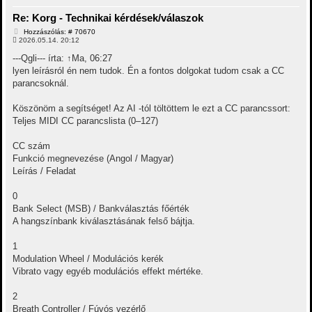
a
Re: Korg - Technikai kérdések/válaszok
a
t
H
Hozzászólás: # 70670
e
o
2026.05.14. 20:12
t
z
z
e
---Qgli--- írta: ↑Ma, 06:27
á
j
lyen leírásról én nem tudok. Én a fontos dolgokat tudom csak a CC
s
é
z
parancsoknál.
r
ó
e
l
á
Köszönöm a segítséget! Az AI -tól töltöttem le ezt a CC parancssort:
s
Teljes MIDI CC parancslista (0–127)
CC szám
Funkció megnevezése (Angol / Magyar)
Leírás / Feladat
0
Bank Select (MSB) / Bankválasztás főérték
A hangszínbank kiválasztásának felső bájtja.
1
Modulation Wheel / Modulációs kerék
Vibrato vagy egyéb modulációs effekt mértéke.
2
Breath Controller / Fúvós vezérlő