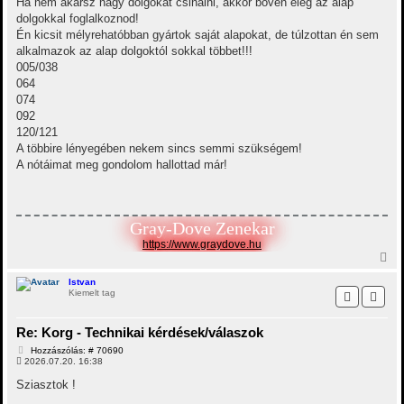
e
Ha nem akarsz nagy dolgokat csinálni, akkor bőven elég az alap
á
j
dolgokkal foglalkoznod!
s
é
z
Én kicsit mélyrehatóbban gyártok saját alapokat, de túlzottan én sem
r
ó
alkalmazok az alap dolgoktól sokkal többet!!!
e
l
á
005/038
s
064
074
092
120/121
A többire lényegében nekem sincs semmi szükségem!
A nótáimat meg gondolom hallottad már!
Gray-Dove Zenekar
https://www.graydove.hu
V
i
s
Istvan
Kiemelt tag
s
z
a
Re: Korg - Technikai kérdések/válaszok
a
t
H
Hozzászólás: # 70690
e
o
2026.07.20. 16:38
t
z
z
e
Sziasztok !
á
j
s