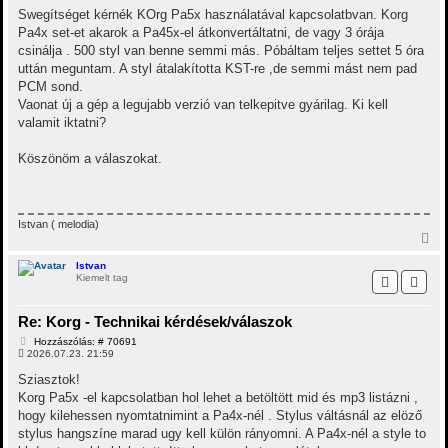
é
z
Swegítséget kérnék KOrg Pa5x használatával kapcsolatbvan. Korg
r
ó
Pa4x set-et akarok a Pa45x-el átkonvertáltatni, de vagy 3 órája
e
l
á
csinálja . 500 styl van benne semmi más. Póbáltam teljes settet 5 óra
s
uttán meguntam. A styl átalakította KST-re ,de semmi mást nem pad
PCM sond.
Vaonat új a gép a legujabb verzió van telkepitve gyárilag. Ki kell
valamit iktatni?
Köszönöm a válaszokat.
Istvan ( melodia)
V
i
s
Istvan
Kiemelt tag
s
z
a
Re: Korg - Technikai kérdések/válaszok
a
t
H
Hozzászólás: # 70691
e
o
2026.07.23. 21:59
t
z
z
e
Sziasztok!
á
j
Korg Pa5x -el kapcsolatban hol lehet a betöltött mid és mp3 listázni ,
s
é
z
hogy kilehessen nyomtatnimint a Pa4x-nél . Stylus váltásnál az elöző
r
ó
stylus hangszíne marad ugy kell külön rányomni. A Pa4x-nél a style to
e
l