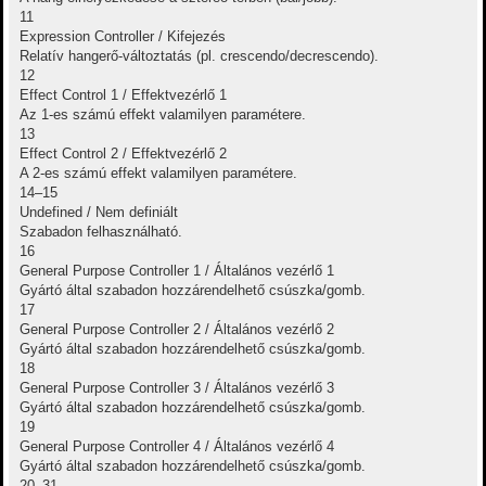
11
Expression Controller / Kifejezés
Relatív hangerő-változtatás (pl. crescendo/decrescendo).
12
Effect Control 1 / Effektvezérlő 1
Az 1-es számú effekt valamilyen paramétere.
13
Effect Control 2 / Effektvezérlő 2
A 2-es számú effekt valamilyen paramétere.
14–15
Undefined / Nem definiált
Szabadon felhasználható.
16
General Purpose Controller 1 / Általános vezérlő 1
Gyártó által szabadon hozzárendelhető csúszka/gomb.
17
General Purpose Controller 2 / Általános vezérlő 2
Gyártó által szabadon hozzárendelhető csúszka/gomb.
18
General Purpose Controller 3 / Általános vezérlő 3
Gyártó által szabadon hozzárendelhető csúszka/gomb.
19
General Purpose Controller 4 / Általános vezérlő 4
Gyártó által szabadon hozzárendelhető csúszka/gomb.
20–31