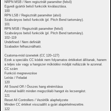
NRPN MSB / Nem regisztrált paraméter (felső)
Egyedi gyártói belső funkciók kiválasztása.
100
RPN LSB / Regisztrált paraméter (alsó)
Szabványos belső funkciók (pl. Pitch Bend tartomány).
101
RPN MSB / Regisztrált paraméter (felső)
Szabványos belső funkciók (pl. Pitch Bend tartomány).
102–119
Undefined / Nem definiált
Szabadon felhasználható.
Csatorna-mód üzenetek (CC 120–127)
Ezek a speciális CC kódok nem folyamatos értékeket állítanak, hanem
a teljes sáv vagy a hangszer működési módját nullázzák le azonnal.
CC szám
Funkció megnevezése
Leírás / Feladat
120
All Sound Off / Összes hang elnémítása
Azonnal leállít minden megszólaló hangot és lecsengést.
121
Reset All Controllers / Vezérlők alaphelyzete
Minden CC értéket visszaállít a gyári alapértelmezettre.
122