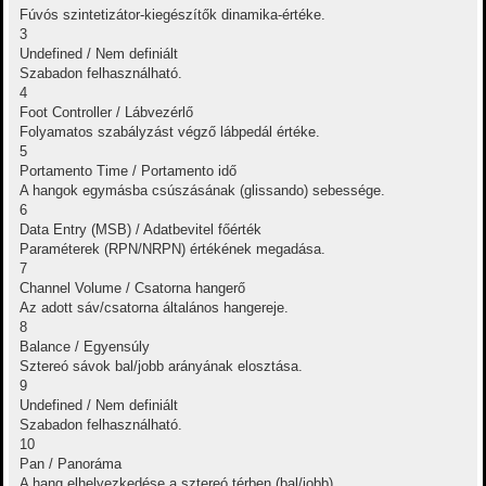
Fúvós szintetizátor-kiegészítők dinamika-értéke.
3
Undefined / Nem definiált
Szabadon felhasználható.
4
Foot Controller / Lábvezérlő
Folyamatos szabályzást végző lábpedál értéke.
5
Portamento Time / Portamento idő
A hangok egymásba csúszásának (glissando) sebessége.
6
Data Entry (MSB) / Adatbevitel főérték
Paraméterek (RPN/NRPN) értékének megadása.
7
Channel Volume / Csatorna hangerő
Az adott sáv/csatorna általános hangereje.
8
Balance / Egyensúly
Sztereó sávok bal/jobb arányának elosztása.
9
Undefined / Nem definiált
Szabadon felhasználható.
10
Pan / Panoráma
A hang elhelyezkedése a sztereó térben (bal/jobb).