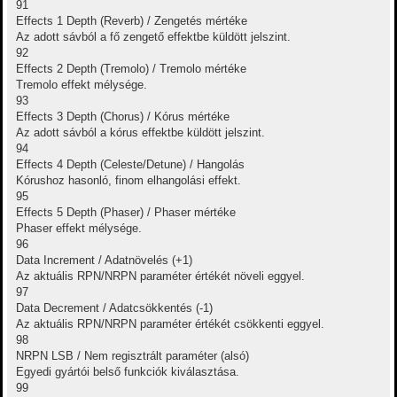
91
Effects 1 Depth (Reverb) / Zengetés mértéke
Az adott sávból a fő zengető effektbe küldött jelszint.
92
Effects 2 Depth (Tremolo) / Tremolo mértéke
Tremolo effekt mélysége.
93
Effects 3 Depth (Chorus) / Kórus mértéke
Az adott sávból a kórus effektbe küldött jelszint.
94
Effects 4 Depth (Celeste/Detune) / Hangolás
Kórushoz hasonló, finom elhangolási effekt.
95
Effects 5 Depth (Phaser) / Phaser mértéke
Phaser effekt mélysége.
96
Data Increment / Adatnövelés (+1)
Az aktuális RPN/NRPN paraméter értékét növeli eggyel.
97
Data Decrement / Adatcsökkentés (-1)
Az aktuális RPN/NRPN paraméter értékét csökkenti eggyel.
98
NRPN LSB / Nem regisztrált paraméter (alsó)
Egyedi gyártói belső funkciók kiválasztása.
99