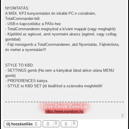
NYOMTATÁS:
A MIDI, KP3 konyomtatást én inkább PC-n csinálnám,
TotalCommander-ből.
- USB-n kapcsolódsz a PA5x-hez
- TotalCommanderen megnyitod a kívánt mappát (vagy meghajtót)
- Kijelölöd az egészet, amit nyomtatni akarsz (egérrel, vagy csillag
gombbal)
- Fájl menügomb a TotalCommanderen, alul Nyomtatás, Fájlnévlista,
és mehet a nyomtatás!!!
STYLE TO KBD:
- SETTINGS gomb (Ha nem a kártyákat látod akkor utána MENU
gomb)
- PREFERENCES kártya
- STYLE to KBD SET (itt beállítod a számodra megfelelőt!
Gray-Dove Zenekar
https://www.graydove.hu
V
i
Új hozzászólás
s
s