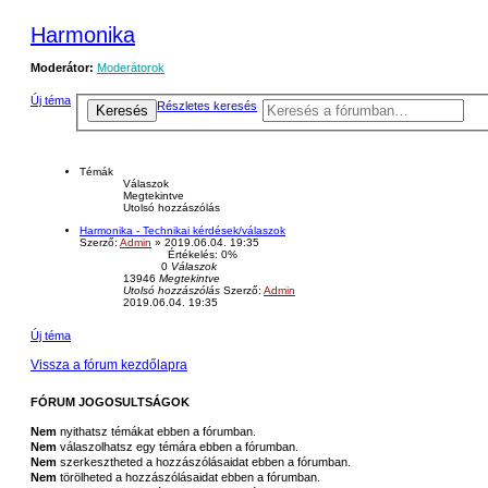
Harmonika
Moderátor:
Moderátorok
Új téma
Részletes keresés
Keresés
Témák
Válaszok
Megtekintve
Utolsó hozzászólás
Harmonika - Technikai kérdések/válaszok
Szerző:
Admin
» 2019.06.04. 19:35
Értékelés: 0%
0
Válaszok
13946
Megtekintve
Utolsó hozzászólás
Szerző:
Admin
2019.06.04. 19:35
Új téma
Vissza a fórum kezdőlapra
FÓRUM JOGOSULTSÁGOK
Nem
nyithatsz témákat ebben a fórumban.
Nem
válaszolhatsz egy témára ebben a fórumban.
Nem
szerkesztheted a hozzászólásaidat ebben a fórumban.
Nem
törölheted a hozzászólásaidat ebben a fórumban.