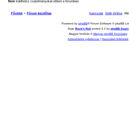
Nem
küldhetsz csatolmányokat ebben a fórumban.
Főoldal
Fórum kezdőlap
Kapcsolat
Sütik törlése
Mi
Powered by
phpBB
® Forum Software © phpBB Lim
Style
Rock'n Roll
ported 3.2 by
phpBB Spain
Magyar fordítás ©
Magyar phpBB Közösség
Adatvédelmi nyilatkozat
|
Használati feltételek