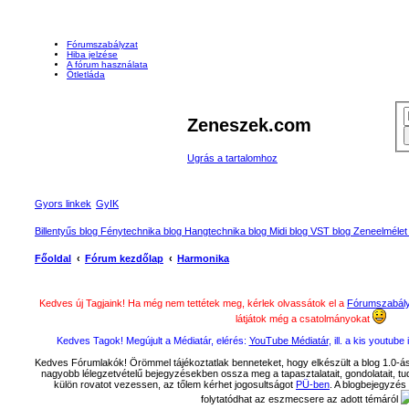
Fórumszabályzat
Hiba jelzése
A fórum használata
Ötletláda
Zeneszek.com
Ugrás a tartalomhoz
Gyors linkek
GyIK
Billentyűs blog
Fénytechnika blog
Hangtechnika blog
Midi blog
VST blog
Zeneelmélet
Főoldal
Fórum kezdőlap
Harmonika
Kedves új Tagjaink! Ha még nem tettétek meg, kérlek olvassátok el a
Fórumszabál
látjátok még a csatolmányokat
Kedves Tagok! Megújult a Médiatár, elérés:
YouTube Médiatár
, ill. a kis youtu
Kedves Fórumlakók! Örömmel tájékoztatlak benneteket, hogy elkészült a blog 1.0-ás 
nagyobb lélegzetvételű bejegyzésekben ossza meg a tapasztalatait, gondolatait, tudásá
külön rovatot vezessen, az tőlem kérhet jogosultságot
PÜ-ben
. A blogbejegyzés 
folytatódhat az eszmecsere az adott témáról