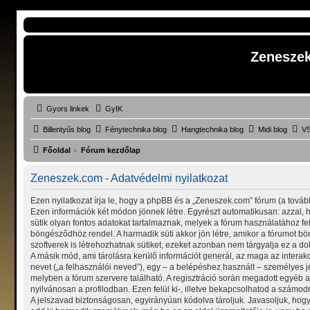
Zenesze
Gyors linkek
GyIK
Billentyűs blog
Fénytechnika blog
Hangtechnika blog
Midi blog
VS
Főoldal
Fórum kezdőlap
Zeneszek.com - Adatvédelmi nyilatkozat
Ezen nyilatkozat írja le, hogy a phpBB és a „Zeneszek.com” fórum (a továb
Ezen információk két módon jönnek létre. Egyrészt automatikusan: azzal, h
sütik olyan fontos adatokat tartalmaznak, melyek a fórum használatához felt
böngésződhöz rendel. A harmadik süti akkor jön létre, amikor a fórumot bö
szoftverek is létrehozhatnak sütiket, ezeket azonban nem tárgyalja ez a do
A másik mód, ami tárolásra kerülő információt generál, az maga az interak
nevet („a felhasználói neved”), egy – a belépéshez használt – személyes jel
melyben a fórum szervere található. A regisztráció során megadott egyéb 
nyilvánosan a profilodban. Ezen felül ki-, illetve bekapcsolhatod a számodr
A jelszavad biztonságosan, egyirányúan kódolva tároljuk. Javasoljuk, hog