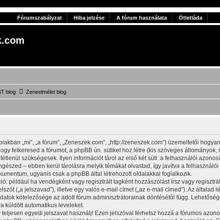
Fórumszabályzat
Hiba jelzése
A fórum használata
Ötletláda
k.com
T blog
Zeneelmélet blog
biakban „mi”, „a fórum”, „Zeneszek.com”, „http://zeneszek.com”) üzemeltetői hogya
ogy felkeresed a fórumot, a phpBB ún. sütiket hoz létre (kis szöveges állományok
étlenül szükségesek. Ilyen információt tárol az első két süti: a felhasználói azonos
ngészed – ebben kerül tárolásra melyik témákat olvastad, így javítva a felhaszná
kumentum, ugyanis csak a phpBB által létrehozott oldalakkal foglalkozik.
ció: például ha vendégként vagy regisztrált tagként hozzászólást írsz vagy regiszt
szót („a jelszavad”), illetve egy valós e-mail címet („az e-mail címed”). Az általad
adatok kötelezősége az adott fórum adminisztrátorainak döntésétől függ. Lehetősé
a küldött automatikus leveleket.
y teljesen egyedi jelszavat használj! Ezen jelszóval férhetsz hozzá a fórumos azo