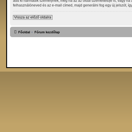
add ki harmadik személynek, még ha az az oldal üzemeltetője is, vagy ha a 
felhasználóneved és az e-mail címed, majd generálni fog egy új jelszót, íg
Vissza az előző oldalra
Főoldal
Fórum kezdőlap