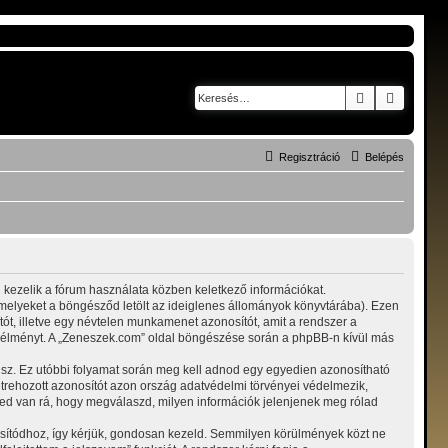
Keresés
Részlete
Regisztráció
Belépés
n kezelik a fórum használata közben keletkező információkat.
, melyeket a böngésződ letölt az ideiglenes állományok könyvtárába). Ezen
ítót, illetve egy névtelen munkamenet azonosítót, amit a rendszer a
lói élményt. A „Zeneszek.com” oldal böngészése során a phpBB-n kívül más
rálsz. Ez utóbbi folyamat során meg kell adnod egy egyedien azonosítható
 létrehozott azonosítót azon ország adatvédelmi törvényei védelmezik,
ged van rá, hogy megválaszd, milyen információk jelenjenek meg rólad
nosítódhoz, így kérjük, gondosan kezeld. Semmilyen körülmények közt ne