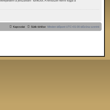
lejtettem a jelszavam” funkciót. A rendszer kérni fogja a
Kapcsolat
Sütik törlése
Minden időpont
UTC+01:00
időzóna szerinti