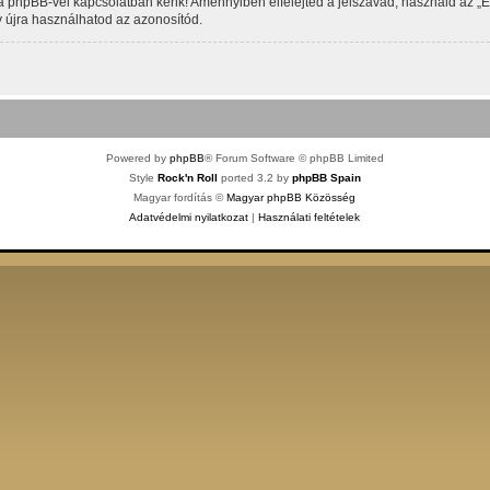
phpBB-vel kapcsolatban kérik! Amennyiben elfelejted a jelszavad, használd az „Elfe
y újra használhatod az azonosítód.
Powered by
phpBB
® Forum Software © phpBB Limited
Style
Rock'n Roll
ported 3.2 by
phpBB Spain
Magyar fordítás ©
Magyar phpBB Közösség
Adatvédelmi nyilatkozat
|
Használati feltételek