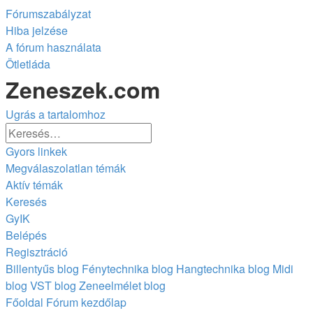
Fórumszabályzat
Hiba jelzése
A fórum használata
Ötletláda
Zeneszek.com
Ugrás a tartalomhoz
Részletes
Keresés
keresés
Gyors linkek
Megválaszolatlan témák
Aktív témák
Keresés
GyIK
Belépés
Regisztráció
Billentyűs blog
Fénytechnika blog
Hangtechnika blog
Midi
blog
VST blog
Zeneelmélet blog
Főoldal
Fórum kezdőlap