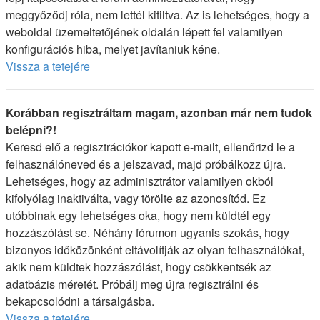
meggyőződj róla, nem lettél kitiltva. Az is lehetséges, hogy a
weboldal üzemeltetőjének oldalán lépett fel valamilyen
konfigurációs hiba, melyet javítaniuk kéne.
Vissza a tetejére
Korábban regisztráltam magam, azonban már nem tudok
belépni?!
Keresd elő a regisztrációkor kapott e-mailt, ellenőrizd le a
felhasználóneved és a jelszavad, majd próbálkozz újra.
Lehetséges, hogy az adminisztrátor valamilyen okból
kifolyólag inaktiválta, vagy törölte az azonosítód. Ez
utóbbinak egy lehetséges oka, hogy nem küldtél egy
hozzászólást se. Néhány fórumon ugyanis szokás, hogy
bizonyos időközönként eltávolítják az olyan felhasználókat,
akik nem küldtek hozzászólást, hogy csökkentsék az
adatbázis méretét. Próbálj meg újra regisztrálni és
bekapcsolódni a társalgásba.
Vissza a tetejére