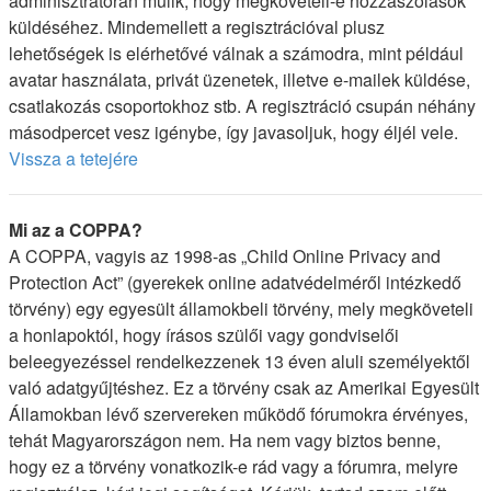
adminisztrátorán múlik, hogy megköveteli-e hozzászólások
küldéséhez. Mindemellett a regisztrációval plusz
lehetőségek is elérhetővé válnak a számodra, mint például
avatar használata, privát üzenetek, illetve e-mailek küldése,
csatlakozás csoportokhoz stb. A regisztráció csupán néhány
másodpercet vesz igénybe, így javasoljuk, hogy éljél vele.
Vissza a tetejére
Mi az a COPPA?
A COPPA, vagyis az 1998-as „Child Online Privacy and
Protection Act” (gyerekek online adatvédelméről intézkedő
törvény) egy egyesült államokbeli törvény, mely megköveteli
a honlapoktól, hogy írásos szülői vagy gondviselői
beleegyezéssel rendelkezzenek 13 éven aluli személyektől
való adatgyűjtéshez. Ez a törvény csak az Amerikai Egyesült
Államokban lévő szervereken működő fórumokra érvényes,
tehát Magyarországon nem. Ha nem vagy biztos benne,
hogy ez a törvény vonatkozik-e rád vagy a fórumra, melyre