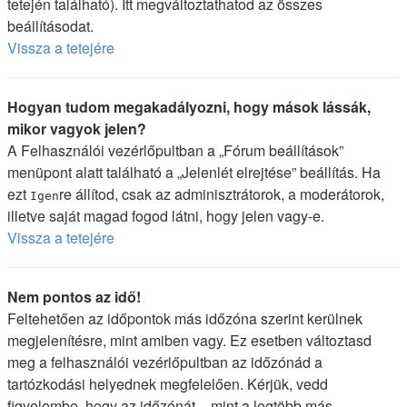
tetején található). Itt megváltoztathatod az összes
beállításodat.
Vissza a tetejére
Hogyan tudom megakadályozni, hogy mások lássák,
mikor vagyok jelen?
A Felhasználói vezérlőpultban a „Fórum beállítások”
menüpont alatt található a „Jelenlét elrejtése” beállítás. Ha
ezt
re állítod, csak az adminisztrátorok, a moderátorok,
Igen
illetve saját magad fogod látni, hogy jelen vagy-e.
Vissza a tetejére
Nem pontos az idő!
Feltehetően az időpontok más időzóna szerint kerülnek
megjelenítésre, mint amiben vagy. Ez esetben változtasd
meg a felhasználói vezérlőpultban az időzónád a
tartózkodási helyednek megfelelően. Kérjük, vedd
figyelembe, hogy az időzónát – mint a legtöbb más