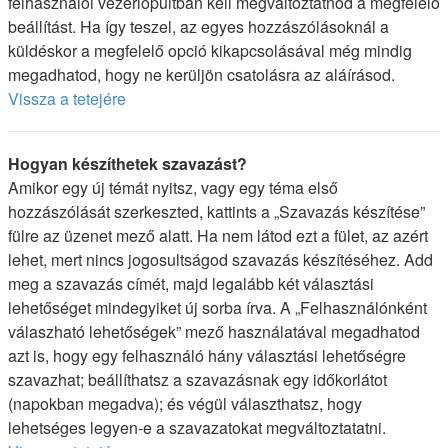
felhasználói vezérlőpultban kell megváltoztatnod a megfelelő
beállítást. Ha így teszel, az egyes hozzászólásoknál a
küldéskor a megfelelő opció kikapcsolásával még mindig
megadhatod, hogy ne kerüljön csatolásra az aláírásod.
Vissza a tetejére
Hogyan készíthetek szavazást?
Amikor egy új témát nyitsz, vagy egy téma első
hozzászólását szerkeszted, kattints a „Szavazás készítése”
fülre az üzenet mező alatt. Ha nem látod ezt a fület, az azért
lehet, mert nincs jogosultságod szavazás készítéséhez. Add
meg a szavazás címét, majd legalább két választási
lehetőséget mindegyiket új sorba írva. A „Felhasználónként
válaszható lehetőségek” mező használatával megadhatod
azt is, hogy egy felhasználó hány választási lehetőségre
szavazhat; beállíthatsz a szavazásnak egy időkorlátot
(napokban megadva); és végül választhatsz, hogy
lehetséges legyen-e a szavazatokat megváltoztatatni.