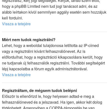
regisztrálsz, kérj jogi segítséget. Kérjük, tartsd szem előtt,
hogy a phpBB Limited nem tud jogi tanácsot adni, és az
alább leírtakon kívül semmilyen aggály esetén sem hozzájuk
kell fordulni.
Vissza a tetejére
Miért nem tudok regisztrálni?
Lehet, hogy a weboldal tulajdonosa letiltotta az IP-címed
vagy a regisztrálni kívánt felhasználónevet. Az is
előfordulhat, hogy a regisztráció kikapcsolásra került, hogy
ne tudjanak új felhasználók regisztrálni. További segítségért
lépj kapcsolatba a fórum egyik adminisztrátorával.
Vissza a tetejére
Regisztráltam, de mégsem tudok belépni
Először is ellenőrizd le, hogy helyesen adtad-e meg a
felhasználóneved és a jelszavad. Ha igen, akkor két dolog
történhetett. Amennyiben a COPPA-támogatás be van