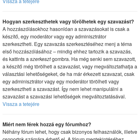
Vissza a tetejére
Hogyan szerkeszthetek vagy törölhetek egy szavazást?
A hozzászólásokhoz hasonlóan a szavazásokat is csak a
készítő, egy moderátor vagy egy adminisztrátor
szerkesztheti. Egy szavazás szerkesztéséhez menj a téma
első hozzászólásához – mindig ehhez tartozik a szavazás,
és kattints a
szerkeszt
gombra. Ha még senki sem szavazott,
a készítő még törölheti a szavazást, vagy megváltoztathatja a
választási lehetőségeket, de ha már érkezett szavazat, csak
egy adminisztrátor vagy egy moderátor törölheti vagy
szerkesztheti a szavazást. Így nem lehet manipulálni a
szavazást a szavazási lehetőségek megváltoztatásával.
Vissza a tetejére
Miért nem férek hozzá egy fórumhoz?
Néhány fórum lehet, hogy csak bizonyos felhasználók, illetve
csoportok számára érhető el. A fórum megtekintéséhez,