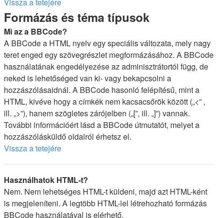
Vissza a tetejére
Formázás és téma típusok
Mi az a BBCode?
A BBCode a HTML nyelv egy speciális változata, mely nagy
teret enged egy szövegrészlet megformázásához. A BBCode
használatának engedélyezése az adminisztrátortól függ, de
neked is lehetőséged van ki- vagy bekapcsolni a
hozzászólásaidnál. A BBCode hasonló felépítésű, mint a
HTML, kivéve hogy a címkék nem kacsacsőrök között („<” ,
ill. „>”), hanem szögletes zárójelben („[”, ill. „]”) vannak.
További információért lásd a BBCode útmutatót, melyet a
hozzászólásküldő oldalról érhetsz el.
Vissza a tetejére
Használhatok HTML-t?
Nem. Nem lehetséges HTML-t küldeni, majd azt HTML-ként
is megjeleníteni. A legtöbb HTML-lel létrehozható formázás
BBCode használatával is elérhető.