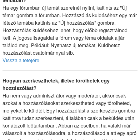
témában?
Ha egy fórumban új témát szeretnél nyitni, kattints az "Új
téma" gombra a fórumban. Hozzászólás küldéséhez egy már
létező témába kattints az "Új hozzászólás" gombra.
Hozzászólás küldéséhez lehet, hogy előbb regisztrálnod
kell. A jogosultságaidat a fórum vagy téma oldalak alján
találod meg. Például: Nyithatsz új témákat, Küldhetsz
hozzászólást csatolmánnyal stb.
Vissza a tetejére
Hogyan szerkeszthetek, illetve törölhetek egy
hozzászólást?
Ha nem vagy adminisztrátor vagy moderátor, akkor csak
azokat a hozzászólásokat szerkesztheted vagy törölheted,
melyeket te küldtél. Egy hozzászólást a szerkesztés gombra
kattintva tudsz szerkeszteni, általában csak a beküldés utáni
korlátozott időtartamban. Abban az esetben, ha valaki már
válaszolt a hozzászólásodra, a hozzászólásod alatt egy apró