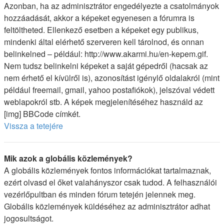
Azonban, ha az adminisztrátor engedélyezte a csatolmányok
hozzáadását, akkor a képeket egyenesen a fórumra is
feltöltheted. Ellenkező esetben a képeket egy publikus,
mindenki által elérhető szerveren kell tárolnod, és onnan
belinkelned – például: http://www.akarmi.hu/en-kepem.gif.
Nem tudsz belinkelni képeket a saját gépedről (hacsak az
nem érhető el kívülről is), azonosítást igénylő oldalakról (mint
például freemail, gmail, yahoo postafiókok), jelszóval védett
weblapokról stb. A képek megjelenítéséhez használd az
[img] BBCode címkét.
Vissza a tetejére
Mik azok a globális közlemények?
A globális közlemények fontos információkat tartalmaznak,
ezért olvasd el őket valahányszor csak tudod. A felhasználói
vezérlőpultban és minden fórum tetején jelennek meg.
Globális közlemények küldéséhez az adminisztrátor adhat
jogosultságot.