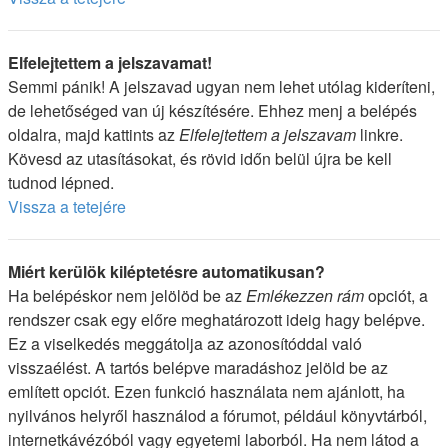
Elfelejtettem a jelszavamat!
Semmi pánik! A jelszavad ugyan nem lehet utólag kideríteni,
de lehetőséged van új készítésére. Ehhez menj a belépés
oldalra, majd kattints az
Elfelejtettem a jelszavam
linkre.
Kövesd az utasításokat, és rövid időn belül újra be kell
tudnod lépned.
Vissza a tetejére
Miért kerülök kiléptetésre automatikusan?
Ha belépéskor nem jelölöd be az
Emlékezzen rám
opciót, a
rendszer csak egy előre meghatározott ideig hagy belépve.
Ez a viselkedés meggátolja az azonosítóddal való
visszaélést. A tartós belépve maradáshoz jelöld be az
említett opciót. Ezen funkció használata nem ajánlott, ha
nyilvános helyről használod a fórumot, például könyvtárból,
internetkávézóból vagy egyetemi laborból. Ha nem látod a