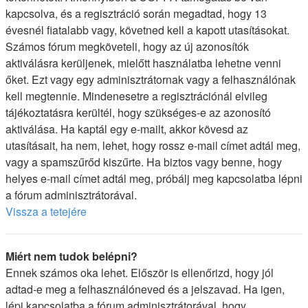
kapcsolva, és a regisztráció során megadtad, hogy 13
évesnél fiatalabb vagy, követned kell a kapott utasításokat.
Számos fórum megköveteli, hogy az új azonosítók
aktiválásra kerüljenek, mielőtt használatba lehetne venni
őket. Ezt vagy egy adminisztrátornak vagy a felhasználónak
kell megtennie. Mindenesetre a regisztrációnál elvileg
tájékoztatásra kerültél, hogy szükséges-e az azonosító
aktiválása. Ha kaptál egy e-mailt, akkor kövesd az
utasításait, ha nem, lehet, hogy rossz e-mail címet adtál meg,
vagy a spamszűrőd kiszűrte. Ha biztos vagy benne, hogy
helyes e-mail címet adtál meg, próbálj meg kapcsolatba lépni
a fórum adminisztrátorával.
Vissza a tetejére
Miért nem tudok belépni?
Ennek számos oka lehet. Először is ellenőrizd, hogy jól
adtad-e meg a felhasználóneved és a jelszavad. Ha igen,
lépj kapcsolatba a fórum adminisztrátorával, hogy