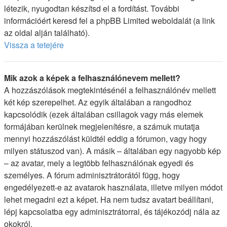
létezik, nyugodtan készítsd el a fordítást. További
információért keresd fel a phpBB Limited weboldalát (a link
az oldal alján található).
Vissza a tetejére
Mik azok a képek a felhasználónevem mellett?
A hozzászólások megtekintésénél a felhasználónév mellett
két kép szerepelhet. Az egyik általában a rangodhoz
kapcsolódik (ezek általában csillagok vagy más elemek
formájában kerülnek megjelenítésre, a számuk mutatja
mennyi hozzászólást küldtél eddig a fórumon, vagy hogy
milyen státuszod van). A másik – általában egy nagyobb kép
– az avatar, mely a legtöbb felhasználónak egyedi és
személyes. A fórum adminisztrátorától függ, hogy
engedélyezett-e az avatarok használata, illetve milyen módot
lehet megadni ezt a képet. Ha nem tudsz avatart beállítani,
lépj kapcsolatba egy adminisztrátorral, és tájékozódj nála az
okokról.