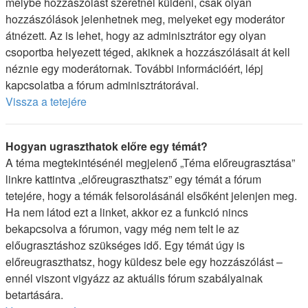
melybe hozzászólást szeretnél küldeni, csak olyan
hozzászólások jelenhetnek meg, melyeket egy moderátor
átnézett. Az is lehet, hogy az adminisztrátor egy olyan
csoportba helyezett téged, akiknek a hozzászólásait át kell
néznie egy moderátornak. További információért, lépj
kapcsolatba a fórum adminisztrátorával.
Vissza a tetejére
Hogyan ugraszthatok előre egy témát?
A téma megtekintésénél megjelenő „Téma előreugrasztása”
linkre kattintva „előreugraszthatsz” egy témát a fórum
tetejére, hogy a témák felsorolásánál elsőként jelenjen meg.
Ha nem látod ezt a linket, akkor ez a funkció nincs
bekapcsolva a fórumon, vagy még nem telt le az
előugrasztáshoz szükséges idő. Egy témát úgy is
előreugraszthatsz, hogy küldesz bele egy hozzászólást –
ennél viszont vigyázz az aktuális fórum szabályainak
betartására.