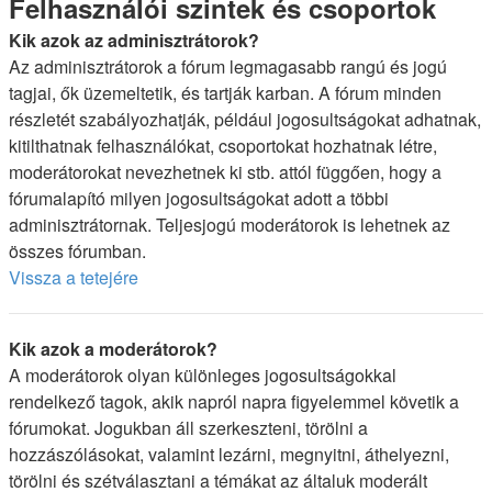
Felhasználói szintek és csoportok
Kik azok az adminisztrátorok?
Az adminisztrátorok a fórum legmagasabb rangú és jogú
tagjai, ők üzemeltetik, és tartják karban. A fórum minden
részletét szabályozhatják, például jogosultságokat adhatnak,
kitilthatnak felhasználókat, csoportokat hozhatnak létre,
moderátorokat nevezhetnek ki stb. attól függően, hogy a
fórumalapító milyen jogosultságokat adott a többi
adminisztrátornak. Teljesjogú moderátorok is lehetnek az
összes fórumban.
Vissza a tetejére
Kik azok a moderátorok?
A moderátorok olyan különleges jogosultságokkal
rendelkező tagok, akik napról napra figyelemmel követik a
fórumokat. Jogukban áll szerkeszteni, törölni a
hozzászólásokat, valamint lezárni, megnyitni, áthelyezni,
törölni és szétválasztani a témákat az általuk moderált