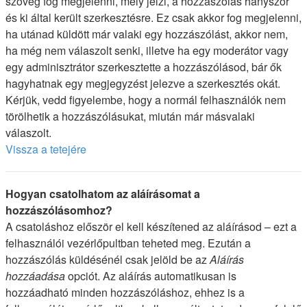
szöveg fog megjelenni, mely jelzi, a hozzászólás hányszor
és ki által került szerkesztésre. Ez csak akkor fog megjelenni,
ha utánad küldött már valaki egy hozzászólást, akkor nem,
ha még nem válaszolt senki, illetve ha egy moderátor vagy
egy adminisztrátor szerkesztette a hozzászólásod, bár ők
hagyhatnak egy megjegyzést jelezve a szerkesztés okát.
Kérjük, vedd figyelembe, hogy a normál felhasználók nem
törölhetik a hozzászólásukat, miután már másvalaki
válaszolt.
Vissza a tetejére
Hogyan csatolhatom az aláírásomat a
hozzászólásomhoz?
A csatoláshoz először el kell készítened az aláírásod – ezt a
felhasználói vezérlőpultban teheted meg. Ezután a
hozzászólás küldésénél csak jelöld be az
Aláírás
hozzáadása
opciót. Az aláírás automatikusan is
hozzáadható minden hozzászóláshoz, ehhez is a